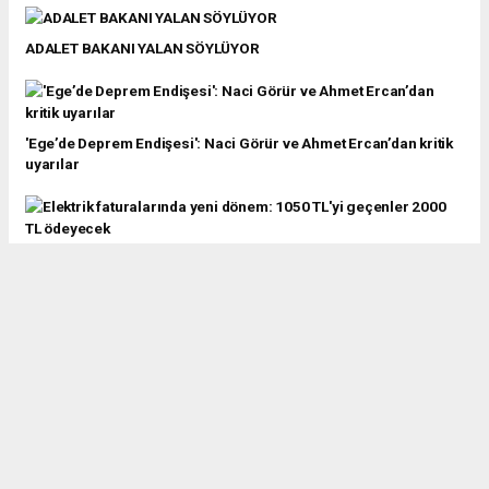
ADALET BAKANI YALAN SÖYLÜYOR
'Ege’de Deprem Endişesi': Naci Görür ve Ahmet Ercan’dan kritik
uyarılar
Elektrik faturalarında yeni dönem: 1050 TL'yi geçenler 2000 TL
ödeyecek
Ekrem İmamoğlu: 'Adil Bir Türkiye’yi Herkes İçin İnşa Etmek
İstiyoruz'
Şampiyon AdalarSpor Galibiyete Doymuyor