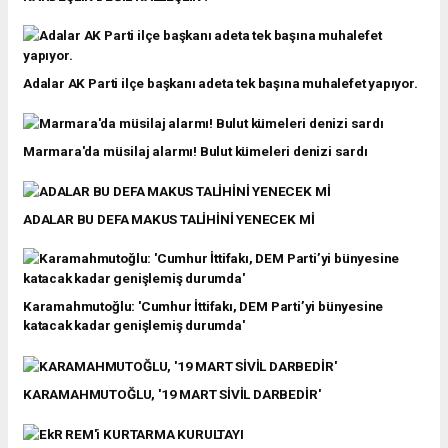
Adalar AK Parti ilçe başkanı adeta tek başına muhalefet yapıyor.
Marmara'da müsilaj alarmı! Bulut kümeleri denizi sardı
ADALAR BU DEFA MAKUS TALİHİNİ YENECEK Mİ
Karamahmutoğlu: 'Cumhur İttifakı, DEM Parti’yi bünyesine
katacak kadar genişlemiş durumda'
KARAMAHMUTOĞLU, '19 MART SİVİL DARBEDİR'