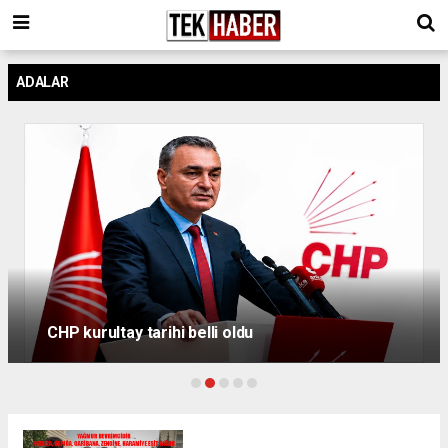
ADALAR
Kılıçdaroğlu:
arihi belli oldu