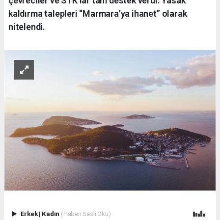
çevreciler ve STK’lar tam destek verdi. Yasak
kaldırma talepleri “Marmara’ya ihanet” olarak
nitelendi.
Erkek
|
Kadın
(Haberi Sesli Oku)