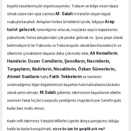
.
boyutlu tasarlanmış bir organizasyondur
Trabzon ve bölge insanı başta
M. Salah
olmak üzere tüm spor camiası
'ın transfer olayını büyük
Arap
coşkuyla karşıladı.
Anlaşılan herkes bir beklenti içinde, bölgeye
turist gelecek
, tanınırlığımız artacak, maçlarda seyirci kapasitemiz
yükselecek, forma satışlarından çok paralar gelecek ve.. Şunu peşin olarak
belirtmeliyim ki bir Trabzonlu ve Trabzonsporlu olarak beni Karadeniz’in ve
Ali Kemallerin
ülkemizin çocuklarının başarısı daha çok mutlu eder,
,
Hamilerin
Dozer Cemillerin, Şenolların, Necmilerin,
,
Turgayların, Kadirlerin, Necatilerin, Özkan Sümerlerin,
Ahmet Suatların
Fatih Tekkelerin
hatta
ve isimlerini
unutmadığımız diğer değerlerimizin başarıları hala hafızalarımızda kalıcı
M.Salah
olarak yerini almıştır.
gollerine, takımımızın başarılarına elbette
sevinirim fakat hiç biri Liverpool’u yendiğimiz maçtaki Dozer Cemil’in golü
kadar beni mutlu etmez.
Kadın milli takımımız Voleybol Milletler Liginde dünya şampiyonu olduğu
halde bu kadar konuşulmadı,
sizce bu işte bir gariplik yok mu?