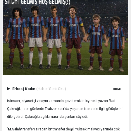
Erkek
|
Kadın
(Haberi Sesli Oku)
İş insanı, siyasetçi ve aynı zamanda gazetemizin kıymetli yazarı Fuat
Çakıroğlu, son günlerde Trabzonspor'da yaşanan transerle ilgili görüşlerini
dile getirdi. Çakıroğlu açıklamasında şunları söyledi:
'
M.Salah
transferi sıradan bir transfer değil. Yüksek maliyeti yanında çok