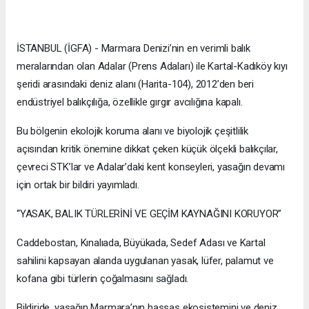
İSTANBUL (İGFA) - Marmara Denizi’nin en verimli balık
meralarından olan Adalar (Prens Adaları) ile Kartal-Kadıköy kıyı
şeridi arasındaki deniz alanı (Harita-104), 2012’den beri
endüstriyel balıkçılığa, özellikle gırgır avcılığına kapalı.
Bu bölgenin ekolojik koruma alanı ve biyolojik çeşitlilik
açısından kritik önemine dikkat çeken küçük ölçekli balıkçılar,
çevreci STK’lar ve Adalar’daki kent konseyleri, yasağın devamı
için ortak bir bildiri yayımladı.
“YASAK, BALIK TÜRLERİNİ VE GEÇİM KAYNAĞINI KORUYOR”
Caddebostan, Kınalıada, Büyükada, Sedef Adası ve Kartal
sahilini kapsayan alanda uygulanan yasak, lüfer, palamut ve
kofana gibi türlerin çoğalmasını sağladı.
Bildiride, yasağın Marmara’nın hassas ekosistemini ve deniz