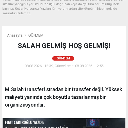
sitesine yaptığınız yorumunuzla ilgili doğrudan veya dolaylı tüm sorumluluğu tek
başınıza üstleniyorsunuz. Yazılan tüm yorumlardan site yönetimi hiçbir şekilde
sorumlu tutulamaz.
Anasayfa
GÜNDEM
SALAH GELMİŞ HOŞ GELMİŞ!
GÜNDEM
08.08.2026 - 12:39, Güncelleme: 08.08.2026 - 12:55
M.Salah transferi sıradan bir transfer değil. Yüksek
maliyeti yanında çok boyutlu tasarlanmış bir
organizasyondur.