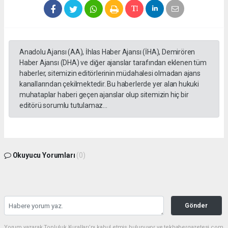
Anadolu Ajansı (AA), İhlas Haber Ajansı (İHA), Demirören
Haber Ajansı (DHA) ve diğer ajanslar tarafından eklenen tüm
haberler, sitemizin editörlerinin müdahalesi olmadan ajans
kanallarından çekilmektedir. Bu haberlerde yer alan hukuki
muhataplar haberi geçen ajanslar olup sitemizin hiç bir
editörü sorumlu tutulamaz...
Okuyucu Yorumları
(0)
Gönder
Yorum yazarak Topluluk Kuralları’nı kabul etmiş bulunuyor ve tekhabergazetesi.com