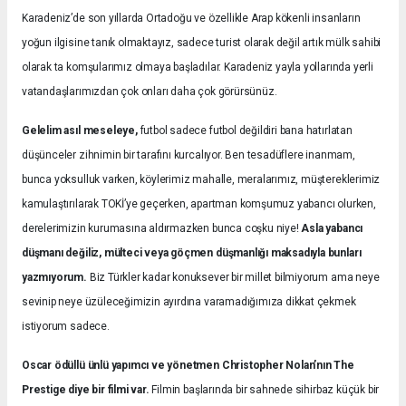
Karadeniz’de son yıllarda Ortadoğu ve özellikle Arap kökenli insanların
yoğun ilgisine tanık olmaktayız, sadece turist olarak değil artık mülk sahibi
olarak ta komşularımız olmaya başladılar. Karadeniz yayla yollarında yerli
vatandaşlarımızdan çok onları daha çok görürsünüz.
Gelelim asıl meseleye,
futbol sadece futbol değildiri bana hatırlatan
düşünceler zihnimin bir tarafını kurcalıyor. Ben tesadüflere inanmam,
bunca yoksulluk varken, köylerimiz mahalle, meralarımız, müştereklerimiz
kamulaştırılarak TOKİ’ye geçerken, apartman komşumuz yabancı olurken,
derelerimizin kurumasına aldırmazken bunca coşku niye!
Asla yabancı
düşmanı değiliz, mülteci veya göçmen düşmanlığı maksadıyla bunları
yazmıyorum.
Biz Türkler kadar konuksever bir millet bilmiyorum ama neye
sevinip neye üzüleceğimizin ayırdına varamadığımıza dikkat çekmek
istiyorum sadece.
Oscar ödüllü ünlü yapımcı ve yönetmen Christopher Nolan’nın The
Prestige diye bir filmi var.
Filmin başlarında bir sahnede sihirbaz küçük bir