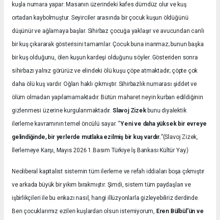
kuşla numara yapar: Masanın üzerindeki kafes dümdüz olur ve kuş
ortadan kaybolmuştur. Seyirciler arasında bir çocuk kuşun öldüğünü
düşünür ve ağlamaya başlar. Sihirbaz çocuğa yaklaşır ve avucundan canlı
bir kuş çıkararak gösterisini tamamlar. Çocuk buna inanmaz; bunun başka
bir kuş olduğunu, ölen kuşun kardeşi olduğunu söyler. Gösteriden sonra
sihirbazı yalnız görürüz ve elindeki ölü kuşu çöpe atmaktadır; çöpte çok
daha ölü kuş vardır. Oğlan haklı çıkmıştır. Sihirbazlık numarası şiddet ve
ölüm olmadan yapılamamaktadır. Bütün maharet neyin kurban edildiğinin
gizlenmesi üzerine kurgulanmaktadır.
Slavoj Zizek
bunu diyalektik
ilerleme kavramının temel öncülü sayar. “
Yeni ve daha yüksek bir evreye
gelindiğinde, bir yerlerde mutlaka ezilmiş bir kuş vardır.
”(Slavoj Zizek,
İlerlemeye Karşı, Mayıs 2026 1.Basım Türkiye İş Bankası Kültür Yay.)
Neoliberal kapitalist sistemin tüm ilerleme ve refah iddiaları boşa çıkmıştır
ve arkada büyük bir yıkım bırakmıştır. Şimdi, sistem tüm paydaşları ve
işbirlikçileri ile bu enkazı nasıl, hangi illüzyonlarla gizleyebiliriz derdinde.
Ben çocuklarımız ezilen kuşlardan olsun istemiyorum,
Eren Bülbül’ün ve