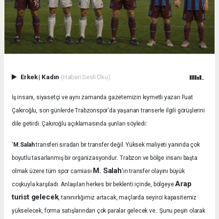
Erkek
|
Kadın
(Haberi Sesli Oku)
İş insanı, siyasetçi ve aynı zamanda gazetemizin kıymetli yazarı Fuat
Çakıroğlu, son günlerde Trabzonspor'da yaşanan transerle ilgili görüşlerini
dile getirdi. Çakıroğlu açıklamasında şunları söyledi:
'
M.Salah
transferi sıradan bir transfer değil. Yüksek maliyeti yanında çok
.
boyutlu tasarlanmış bir organizasyondur
Trabzon ve bölge insanı başta
M. Salah
olmak üzere tüm spor camiası
'ın transfer olayını büyük
Arap
coşkuyla karşıladı.
Anlaşılan herkes bir beklenti içinde, bölgeye
turist gelecek
, tanınırlığımız artacak, maçlarda seyirci kapasitemiz
yükselecek, forma satışlarından çok paralar gelecek ve.. Şunu peşin olarak