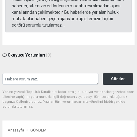
haberler, sitemizin editörlerinin müdahalesi olmadan ajans
kanallarından çekilmektedir. Bu haberlerde yer alan hukuki
muhataplar haberi geçen ajanslar olup sitemizin hiç bir
editörü sorumlu tutulamaz...
Okuyucu Yorumları
(0)
Gönder
Yorum yazarak Topluluk Kuralları’nı kabul etmiş bulunuyor ve tekhabergazetesi.com
sitesine yaptığınız yorumunuzla ilgili doğrudan veya dolaylı tüm sorumluluğu tek
başınıza üstleniyorsunuz. Yazılan tüm yorumlardan site yönetimi hiçbir şekilde
sorumlu tutulamaz.
Anasayfa
GÜNDEM