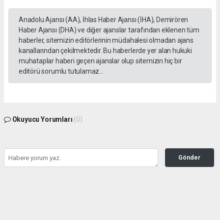
Anadolu Ajansı (AA), İhlas Haber Ajansı (İHA), Demirören
Haber Ajansı (DHA) ve diğer ajanslar tarafından eklenen tüm
haberler, sitemizin editörlerinin müdahalesi olmadan ajans
kanallarından çekilmektedir. Bu haberlerde yer alan hukuki
muhataplar haberi geçen ajanslar olup sitemizin hiç bir
editörü sorumlu tutulamaz...
Okuyucu Yorumları
(0)
Gönder
Yorum yazarak Topluluk Kuralları’nı kabul etmiş bulunuyor ve tekhabergazetesi.com
sitesine yaptığınız yorumunuzla ilgili doğrudan veya dolaylı tüm sorumluluğu tek
başınıza üstleniyorsunuz. Yazılan tüm yorumlardan site yönetimi hiçbir şekilde
sorumlu tutulamaz.