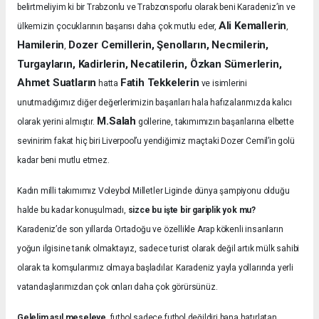
belirtmeliyim ki bir Trabzonlu ve Trabzonsporlu olarak beni Karadeniz’in ve
Ali Kemallerin
ülkemizin çocuklarının başarısı daha çok mutlu eder,
,
Hamilerin
Dozer Cemillerin, Şenolların, Necmilerin,
,
Turgayların, Kadirlerin, Necatilerin, Özkan Sümerlerin,
Ahmet Suatların
Fatih Tekkelerin
hatta
ve isimlerini
unutmadığımız diğer değerlerimizin başarıları hala hafızalarımızda kalıcı
M.Salah
olarak yerini almıştır.
gollerine, takımımızın başarılarına elbette
sevinirim fakat hiç biri Liverpool’u yendiğimiz maçtaki Dozer Cemil’in golü
kadar beni mutlu etmez.
Kadın milli takımımız Voleybol Milletler Liginde dünya şampiyonu olduğu
halde bu kadar konuşulmadı,
sizce bu işte bir gariplik yok mu?
Karadeniz’de son yıllarda Ortadoğu ve özellikle Arap kökenli insanların
yoğun ilgisine tanık olmaktayız, sadece turist olarak değil artık mülk sahibi
olarak ta komşularımız olmaya başladılar. Karadeniz yayla yollarında yerli
vatandaşlarımızdan çok onları daha çok görürsünüz.
Gelelim asıl meseleye,
futbol sadece futbol değildiri bana hatırlatan