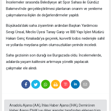
İncelemeler sırasında Belediyeye ait Spor Sahası ile Gündüz
Bakımevi’nde gerçekleştirilmesi planlanan onarım ve yenileme
çalışmalarına ilişkin de değerlendirmeler yapıldı.
Büyükada’daki saha ziyaretinin ardından Başkan Yardımcısı
Sevgi Ünsal, Meclis Üyesi Tanay Garip ve İBB Yapı İşleri Müdürü
Hakan Genç Kınalıada’ya geçerek, kuvvetli lodos nedeniyle sahil
ve yollarda meydana gelen olumsuzlukları yerinde inceledi.
Saha gezisinin son durağı ise Burgazada oldu. İncelemelerde,
adalarda yaşam kalitesini artırmaya yönelik yapılacak
çalışmalar ele alındı.
Anadolu Ajansı (AA), İhlas Haber Ajansı (İHA), Demirören
Haber Ajansı (DHA) ve diğer ajanslar tarafından eklenen tüm