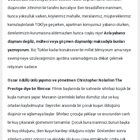
düşünceler zihnimin bir tarafını kurcalıyor. Ben tesadüflere inanmam,
bunca yoksulluk varken, köylerimiz mahalle, meralarımız, müştereklerimiz
kamulaştırılarak TOKİ’ye geçerken, apartman komşumuz yabancı olurken,
derelerimizin kurumasına aldırmazken bunca coşku niye!
Asla yabancı
düşmanı değiliz, mülteci veya göçmen düşmanlığı maksadıyla bunları
yazmıyorum.
Biz Türkler kadar konuksever bir millet bilmiyorum ama neye
sevinip neye üzüleceğimizin ayırdına varamadığımıza dikkat çekmek
istiyorum sadece.
Oscar ödüllü ünlü yapımcı ve yönetmen Christopher Nolan’nın The
Prestige diye bir filmi var.
Filmin başlarında bir sahnede sihirbaz küçük bir
kuşla numara yapar: Masanın üzerindeki kafes dümdüz olur ve kuş
ortadan kaybolmuştur. Seyirciler arasında bir çocuk kuşun öldüğünü
düşünür ve ağlamaya başlar. Sihirbaz çocuğa yaklaşır ve avucundan canlı
bir kuş çıkararak gösterisini tamamlar. Çocuk buna inanmaz; bunun başka
bir kuş olduğunu, ölen kuşun kardeşi olduğunu söyler. Gösteriden sonra
sihirbazı yalnız görürüz ve elindeki ölü kuşu çöpe atmaktadır; çöpte çok