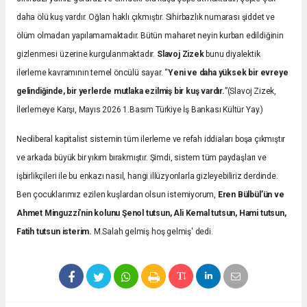
daha ölü kuş vardır. Oğlan haklı çıkmıştır. Sihirbazlık numarası şiddet ve
ölüm olmadan yapılamamaktadır. Bütün maharet neyin kurban edildiğinin
gizlenmesi üzerine kurgulanmaktadır.
Slavoj Zizek
bunu diyalektik
ilerleme kavramının temel öncülü sayar. “
Yeni ve daha yüksek bir evreye
gelindiğinde, bir yerlerde mutlaka ezilmiş bir kuş vardır.
”(Slavoj Zizek,
İlerlemeye Karşı, Mayıs 2026 1.Basım Türkiye İş Bankası Kültür Yay.)
Neoliberal kapitalist sistemin tüm ilerleme ve refah iddiaları boşa çıkmıştır
ve arkada büyük bir yıkım bırakmıştır. Şimdi, sistem tüm paydaşları ve
işbirlikçileri ile bu enkazı nasıl, hangi illüzyonlarla gizleyebiliriz derdinde.
Ben çocuklarımız ezilen kuşlardan olsun istemiyorum,
Eren Bülbül’ün ve
Ahmet Minguzzi’nin kolunu Şenol tutsun, Ali Kemal tutsun, Hami tutsun,
Fatih tutsun isterim.
M.Salah gelmiş hoş gelmiş' dedi.