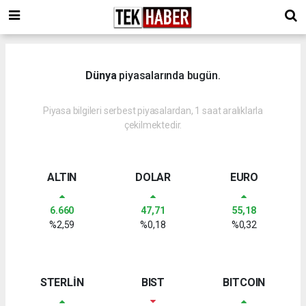
Dünya
piyasalarında bugün.
Piyasa bilgileri serbest piyasalardan, 1 saat aralıklarla
çekilmektedir.
ALTIN
DOLAR
EURO
6.660
47,71
55,18
%2,59
%0,18
%0,32
STERLİN
BIST
BITCOIN