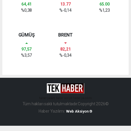
64,41
13.77
65.00
%0,38
%-0,14
%1,23
GÜMÜŞ
BRENT
97,57
82,21
%3,57
%-0,34
haber paketi
haber scripti
haber yazılımı
Tüm hakları saklı tutulmaktadır.Copyright 2026©
Haber Yazılımı:
Web Aksiyon ®