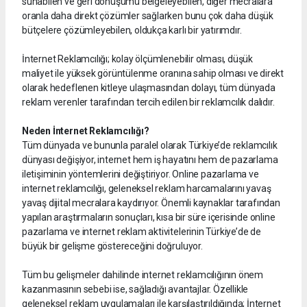
sunabilen ve geri dönüşümü belgeleyebilen, diğer mecralara
oranla daha direkt çözümler sağlarken bunu çok daha düşük
bütçelere çözümleyebilen, oldukça karlı bir yatırımdır.
İnternet Reklamcılığı; kolay ölçümlenebilir olması, düşük
maliyet ile yüksek görüntülenme oranına sahip olması ve direkt
olarak hedeflenen kitleye ulaşmasından dolayı, tüm dünyada
reklam verenler tarafından tercih edilen bir reklamcılık dalıdır.
Neden İnternet Reklamcılığı?
Tüm dünyada ve bununla paralel olarak Türkiye’de reklamcılık
dünyası değişiyor, internet hem iş hayatını hem de pazarlama
iletişiminin yöntemlerini değiştiriyor. Online pazarlama ve
internet reklamcılığı, geleneksel reklam harcamalarını yavaş
yavaş dijital mecralara kaydırıyor. Önemli kaynaklar tarafından
yapılan araştırmaların sonuçları, kısa bir süre içerisinde online
pazarlama ve internet reklam aktivitelerinin Türkiye’de de
büyük bir gelişme göstereceğini doğruluyor.
Tüm bu gelişmeler dahilinde internet reklamcılığının önem
kazanmasının sebebi ise, sağladığı avantajlar. Özellikle
geleneksel reklam uygulamaları ile karşılaştırıldığında; İnternet