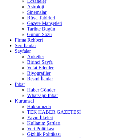
Eczaneler
Astroloji
Sinemalar
Rüya Tabirleri
Gazete Manşetleri
Tarihte Bugün
Günün Sözü
Firma Rehberi
Seri İlanlar
Sayfalar
Anketler
Birinci Sayfa
Vefat Edenler
Biyografiler
Resmi İlanlar
İhbar
Haber Gönder
Whatsapp İhbar
Kurumsal
Hakkımızda
TEK HABER GAZETESİ
Yayın İlkeleri
Kullanım Şartları
Veri Politikası
Gizlilik Politikası