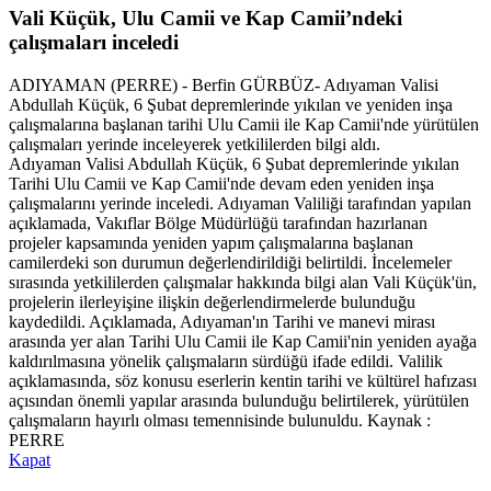
Vali Küçük, Ulu Camii ve Kap Camii’ndeki
çalışmaları inceledi
ADIYAMAN (PERRE) - Berfin GÜRBÜZ- Adıyaman Valisi
Abdullah Küçük, 6 Şubat depremlerinde yıkılan ve yeniden inşa
çalışmalarına başlanan tarihi Ulu Camii ile Kap Camii'nde yürütülen
çalışmaları yerinde inceleyerek yetkililerden bilgi aldı.
Adıyaman Valisi Abdullah Küçük, 6 Şubat depremlerinde yıkılan
Tarihi Ulu Camii ve Kap Camii'nde devam eden yeniden inşa
çalışmalarını yerinde inceledi. Adıyaman Valiliği tarafından yapılan
açıklamada, Vakıflar Bölge Müdürlüğü tarafından hazırlanan
projeler kapsamında yeniden yapım çalışmalarına başlanan
camilerdeki son durumun değerlendirildiği belirtildi. İncelemeler
sırasında yetkililerden çalışmalar hakkında bilgi alan Vali Küçük'ün,
projelerin ilerleyişine ilişkin değerlendirmelerde bulunduğu
kaydedildi. Açıklamada, Adıyaman'ın Tarihi ve manevi mirası
arasında yer alan Tarihi Ulu Camii ile Kap Camii'nin yeniden ayağa
kaldırılmasına yönelik çalışmaların sürdüğü ifade edildi. Valilik
açıklamasında, söz konusu eserlerin kentin tarihi ve kültürel hafızası
açısından önemli yapılar arasında bulunduğu belirtilerek, yürütülen
çalışmaların hayırlı olması temennisinde bulunuldu. Kaynak :
PERRE
Kapat