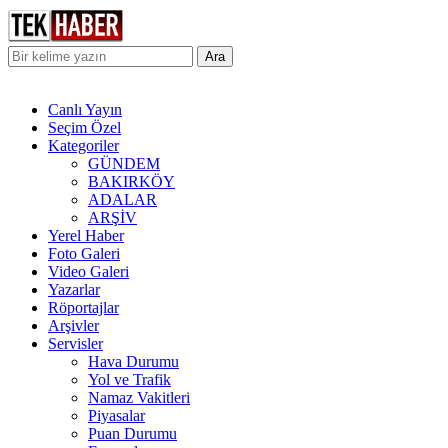
Ara
Canlı Yayın
Seçim Özel
Kategoriler
GÜNDEM
BAKIRKÖY
ADALAR
ARŞİV
Yerel Haber
Foto Galeri
Video Galeri
Yazarlar
Röportajlar
Arşivler
Servisler
Hava Durumu
Yol ve Trafik
Namaz Vakitleri
Piyasalar
Puan Durumu