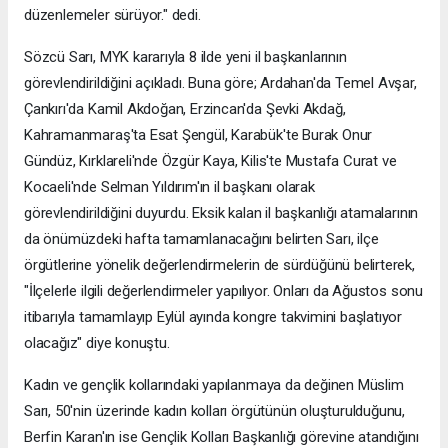
düzenlemeler sürüyor." dedi.
Sözcü Sarı, MYK kararıyla 8 ilde yeni il başkanlarının
görevlendirildiğini açıkladı. Buna göre; Ardahan'da Temel Avşar,
Çankırı'da Kamil Akdoğan, Erzincan'da Şevki Akdağ,
Kahramanmaraş'ta Esat Şengül, Karabük'te Burak Onur
Gündüz, Kırklareli'nde Özgür Kaya, Kilis'te Mustafa Curat ve
Kocaeli'nde Selman Yıldırım'ın il başkanı olarak
görevlendirildiğini duyurdu. Eksik kalan il başkanlığı atamalarının
da önümüzdeki hafta tamamlanacağını belirten Sarı, ilçe
örgütlerine yönelik değerlendirmelerin de sürdüğünü belirterek,
"İlçelerle ilgili değerlendirmeler yapılıyor. Onları da Ağustos sonu
itibarıyla tamamlayıp Eylül ayında kongre takvimini başlatıyor
olacağız" diye konuştu.
Kadın ve gençlik kollarındaki yapılanmaya da değinen Müslim
Sarı, 50'nin üzerinde kadın kolları örgütünün oluşturulduğunu,
Berfin Karan'ın ise Gençlik Kolları Başkanlığı görevine atandığını