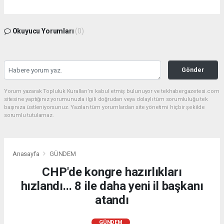
Okuyucu Yorumları
(0)
Gönder
Yorum yazarak Topluluk Kuralları’nı kabul etmiş bulunuyor ve tekhabergazetesi.com
sitesine yaptığınız yorumunuzla ilgili doğrudan veya dolaylı tüm sorumluluğu tek
başınıza üstleniyorsunuz. Yazılan tüm yorumlardan site yönetimi hiçbir şekilde
sorumlu tutulamaz.
Anasayfa
GÜNDEM
CHP'de kongre hazırlıkları
hızlandı... 8 ile daha yeni il başkanı
atandı
GÜNDEM