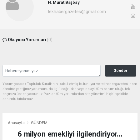
H. Murat Başbay
tekhabergazetesi@gmail.com
Okuyucu Yorumları
(0)
Gönder
Yorum yazarak Topluluk Kuralları’nı kabul etmiş bulunuyor ve tekhabergazetesi.com
sitesine yaptığınız yorumunuzla ilgili doğrudan veya dolaylı tüm sorumluluğu tek
başınıza üstleniyorsunuz. Yazılan tüm yorumlardan site yönetimi hiçbir şekilde
sorumlu tutulamaz.
Anasayfa
GÜNDEM
6 milyon emekliyi ilgilendiriyor...