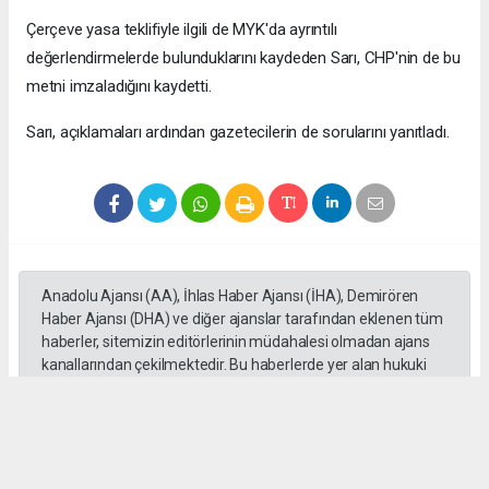
Çerçeve yasa teklifiyle ilgili de MYK'da ayrıntılı
değerlendirmelerde bulunduklarını kaydeden Sarı, CHP'nin de bu
metni imzaladığını kaydetti.
Sarı, açıklamaları ardından gazetecilerin de sorularını yanıtladı.
Anadolu Ajansı (AA), İhlas Haber Ajansı (İHA), Demirören
Haber Ajansı (DHA) ve diğer ajanslar tarafından eklenen tüm
haberler, sitemizin editörlerinin müdahalesi olmadan ajans
kanallarından çekilmektedir. Bu haberlerde yer alan hukuki
muhataplar haberi geçen ajanslar olup sitemizin hiç bir
editörü sorumlu tutulamaz...