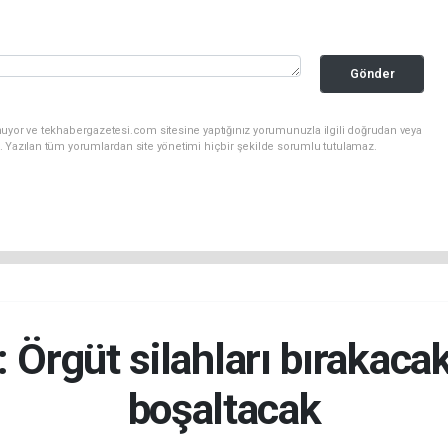
Gönder
nuyor ve tekhabergazetesi.com sitesine yaptığınız yorumunuzla ilgili doğrudan veya
. Yazılan tüm yorumlardan site yönetimi hiçbir şekilde sorumlu tutulamaz.
 Örgüt silahları bırakaca
boşaltacak