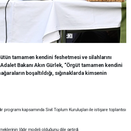
gütün tamamen kendini feshetmesi ve silahlarını
en Adalet Bakanı Akın Gürlek, “Örgüt tamamen kendini
ağaraların boşaltıldığı, sığınaklarda kimsenin
ır programı kapsamında Sivil Toplum Kuruluşları ile istişare toplantısı
eklerinin Iğdır modeli olduğunu dile getirdi.