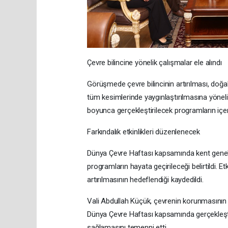
Çevre bilincine yönelik çalışmalar ele alındı
Görüşmede çevre bilincinin artırılması, doğa
tüm kesimlerinde yaygınlaştırılmasına yönelik 
boyunca gerçekleştirilecek programların içer
Farkındalık etkinlikleri düzenlenecek
Dünya Çevre Haftası kapsamında kent genelinde
programların hayata geçirileceği belirtildi. E
artırılmasının hedeflendiği kaydedildi.
Vali Abdullah Küçük, çevrenin korunmasının g
Dünya Çevre Haftası kapsamında gerçekleşti
sağlamasını temenni etti.