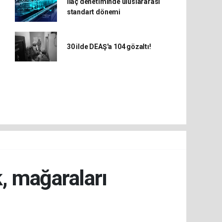
İlaç denetiminde uluslararası
standart dönemi
30 ilde DEAŞ'a 104 gözaltı!
k, mağaraları