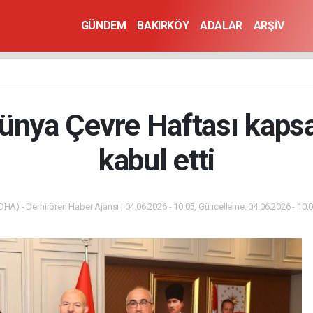
GÜNDEM
BAKIRKÖY
ADALAR
ARŞİV
Dünya Çevre Haftası kaps
kabul etti
DHA) - Demirören Haber Ajansı | 04.06.2026 - 10:05, Güncelleme: 04.06.2026 - 10: