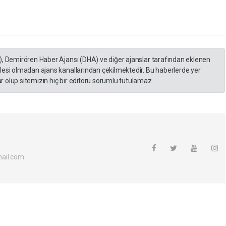
), Demirören Haber Ajansı (DHA) ve diğer ajanslar tarafından eklenen
lesi olmadan ajans kanallarından çekilmektedir. Bu haberlerde yer
 olup sitemizin hiç bir editörü sorumlu tutulamaz...
ail.com