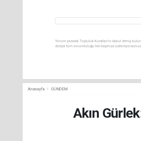
Yorum yazarak Topluluk Kuralları’nı kabul etmiş bulu
dolaylı tüm sorumluluğu tek başınıza üstleniyorsunuz
Anasayfa
GÜNDEM
Akın Gürlek: