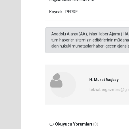
Kaynak : PERRE
Anadolu Ajansı (AA), İhlas Haber Ajansı (İHA
tüm haberler, sitemizin editörlerinin müdaha
alan hukuki muhataplar haberi geçen ajanslar
H. Murat Başbay
tekhabergazetesi@gm
Okuyucu Yorumları
(0)