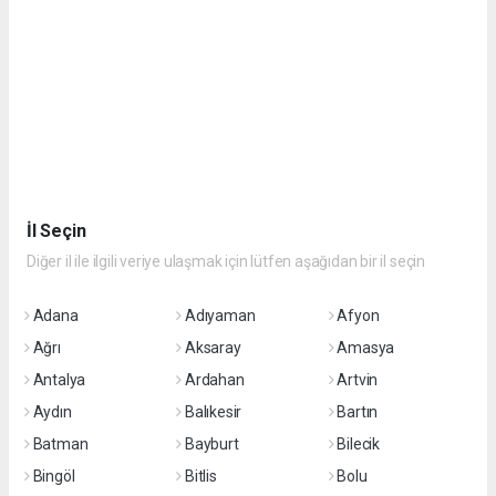
İl Seçin
Diğer il ile ilgili veriye ulaşmak için lütfen aşağıdan bir il seçin
Adana
Adıyaman
Afyon
Ağrı
Aksaray
Amasya
Antalya
Ardahan
Artvin
Aydın
Balıkesir
Bartın
Batman
Bayburt
Bilecik
Bingöl
Bitlis
Bolu