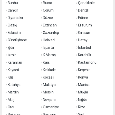
Burdur
Bursa
Çanakkale
Çankırı
Çorum
Denizli
Diyarbakır
Düzce
Edirne
Elazığ
Erzincan
Erzurum
Eskişehir
Gaziantep
Giresun
Gümüşhane
Hakkari
Hatay
Iğdır
Isparta
İstanbul
İzmir
K.Maraş
Karabük
Karaman
Kars
Kastamonu
Kayseri
Kırıkkale
Kırşehir
Kilis
Kocaeli
Konya
Kütahya
Malatya
Manisa
Mardin
Mersin
Muğla
Muş
Nevşehir
Niğde
Ordu
Osmaniye
Rize
Sakarya
Samsun
Siirt