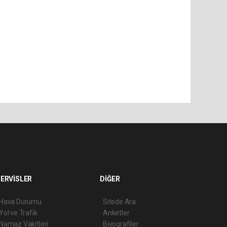
ERVİSLER
DİĞER
Hava Durumu
Sitede Ara
Yol ve Trafik
Anketler
Namaz Vakitleri
Biyografiler