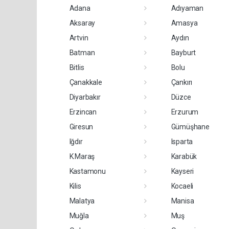
Adana
Adıyaman
Aksaray
Amasya
Artvin
Aydın
Batman
Bayburt
Bitlis
Bolu
Çanakkale
Çankırı
Diyarbakır
Düzce
Erzincan
Erzurum
Giresun
Gümüşhane
Iğdır
Isparta
K.Maraş
Karabük
Kastamonu
Kayseri
Kilis
Kocaeli
Malatya
Manisa
Muğla
Muş