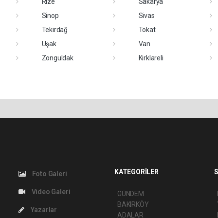
Rize
Sakarya
Sinop
Sivas
Tekirdağ
Tokat
Uşak
Van
Zonguldak
Kırklareli
KATEGORİLER
S
Foto Galeri
Video Galeri
GÜNDEM
BAKIRKÖY
Yazarlar
ADALAR