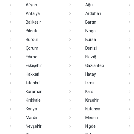
Afyon
Ağrı
Antalya
Ardahan
Balıkesir
Bartın
Bilecik
Bingöl
Burdur
Bursa
Çorum
Denizli
Edirne
Elazığ
Eskişehir
Gaziantep
Hakkari
Hatay
İstanbul
İzmir
Karaman
Kars
Kırıkkale
Kırşehir
Konya
Kütahya
Mardin
Mersin
Nevşehir
Niğde