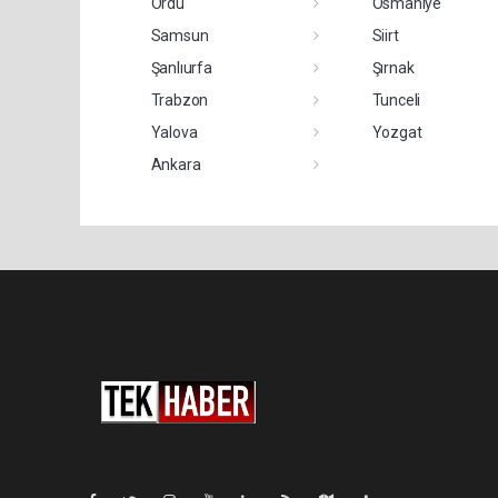
Ordu
Osmaniye
Samsun
Siirt
Şanlıurfa
Şırnak
Trabzon
Tunceli
Yalova
Yozgat
Ankara
Pro-0.032