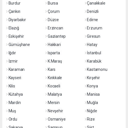
Burdur
Bursa
Çanakkale
Çankırı
Çorum
Denizli
Diyarbakır
Düzce
Edirne
Elazığ
Erzincan
Erzurum
Eskişehir
Gaziantep
Giresun
Gümüşhane
Hakkari
Hatay
Iğdır
Isparta
İstanbul
İzmir
K.Maraş
Karabük
Karaman
Kars
Kastamonu
Kayseri
Kırıkkale
Kırşehir
Kilis
Kocaeli
Konya
Kütahya
Malatya
Manisa
Mardin
Mersin
Muğla
Muş
Nevşehir
Niğde
Ordu
Osmaniye
Rize
Sakarya
Samsun
Siirt