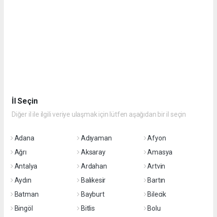
İl Seçin
Diğer il ile ilgili veriye ulaşmak için lütfen aşağıdan bir il seçin
Adana
Adıyaman
Afyon
Ağrı
Aksaray
Amasya
Antalya
Ardahan
Artvin
Aydın
Balıkesir
Bartın
Batman
Bayburt
Bilecik
Bingöl
Bitlis
Bolu