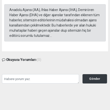
Anadolu Ajansı (AA), İhlas Haber Ajansı (İHA), Demirören
Haber Ajansı (DHA) ve diğer ajanslar tarafından eklenen tüm
haberler, sitemizin editörlerinin müdahalesi olmadan ajans
kanallarından çekilmektedir. Bu haberlerde yer alan hukuki
muhataplar haberi geçen ajanslar olup sitemizin hiç bir
editörü sorumlu tutulamaz...
Okuyucu Yorumları
(0)
Gönder
Yorum yazarak Topluluk Kuralları’nı kabul etmiş bulunuyor ve tekhabergazetesi.com
sitesine yaptığınız yorumunuzla ilgili doğrudan veya dolaylı tüm sorumluluğu tek
başınıza üstleniyorsunuz. Yazılan tüm yorumlardan site yönetimi hiçbir şekilde
sorumlu tutulamaz.