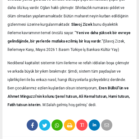
daha ölü kuş vardır. Oğlan haklı çıkmıştır. Sihirbazlık numarası şiddet ve
ölüm olmadan yapılamamaktadır. Bütün maharet neyin kurban edildiğinin
gizlenmesi üzerine kurgulanmaktadır.
Slavoj Zizek
bunu diyalektik
ilerleme kavramının temel öncülü sayar. “
Yeni ve daha yüksek bir evreye
gelindiğinde, bir yerlerde mutlaka ezilmiş bir kuş vardır.
”(Slavoj Zizek,
İlerlemeye Karşı, Mayıs 2026 1.Basım Türkiye İş Bankası Kültür Yay.)
Neoliberal kapitalist sistemin tüm ilerleme ve refah iddiaları boşa çıkmıştır
ve arkada büyük bir yıkım bırakmıştır. Şimdi, sistem tüm paydaşları ve
işbirlikçileri ile bu enkazı nasıl, hangi illüzyonlarla gizleyebiliriz derdinde.
Ben çocuklarımız ezilen kuşlardan olsun istemiyorum,
Eren Bülbül’ün ve
Ahmet Minguzzi’nin kolunu Şenol tutsun, Ali Kemal tutsun, Hami tutsun,
Fatih tutsun isterim.
M.Salah gelmiş hoş gelmiş' dedi.