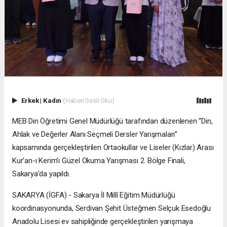
Erkek
|
Kadın
(Haberi Sesli Oku)
MEB Din Öğretimi Genel Müdürlüğü tarafından düzenlenen “Din,
Ahlak ve Değerler Alanı Seçmeli Dersler Yarışmaları”
kapsamında gerçekleştirilen Ortaokullar ve Liseler (Kızlar) Arası
Kur’an-ı Kerim’i Güzel Okuma Yarışması 2. Bölge Finali,
Sakarya’da yapıldı.
SAKARYA (İGFA) - Sakarya İl Millî Eğitim Müdürlüğü
koordinasyonunda, Serdivan Şehit Üsteğmen Selçuk Esedoğlu
Anadolu Lisesi ev sahipliğinde gerçekleştirilen yarışmaya