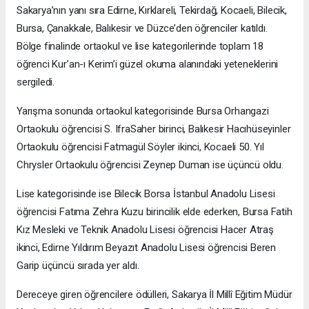
Sakarya’nın yanı sıra Edirne, Kırklareli, Tekirdağ, Kocaeli, Bilecik,
Bursa, Çanakkale, Balıkesir ve Düzce’den öğrenciler katıldı.
Bölge finalinde ortaokul ve lise kategorilerinde toplam 18
öğrenci Kur’an-ı Kerim’i güzel okuma alanındaki yeteneklerini
sergiledi.
Yarışma sonunda ortaokul kategorisinde Bursa Orhangazi
Ortaokulu öğrencisi S. IfraSaher birinci, Balıkesir Hacıhüseyinler
Ortaokulu öğrencisi Fatmagül Söyler ikinci, Kocaeli 50. Yıl
Chrysler Ortaokulu öğrencisi Zeynep Duman ise üçüncü oldu.
Lise kategorisinde ise Bilecik Borsa İstanbul Anadolu Lisesi
öğrencisi Fatıma Zehra Kuzu birincilik elde ederken, Bursa Fatih
Kız Mesleki ve Teknik Anadolu Lisesi öğrencisi Hacer Atraş
ikinci, Edirne Yıldırım Beyazıt Anadolu Lisesi öğrencisi Beren
Garip üçüncü sırada yer aldı.
Dereceye giren öğrencilere ödülleri, Sakarya İl Millî Eğitim Müdür