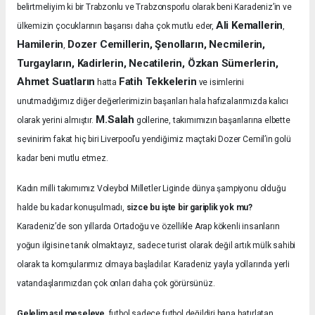
belirtmeliyim ki bir Trabzonlu ve Trabzonsporlu olarak beni Karadeniz’in ve
Ali Kemallerin
ülkemizin çocuklarının başarısı daha çok mutlu eder,
,
Hamilerin
Dozer Cemillerin, Şenolların, Necmilerin,
,
Turgayların, Kadirlerin, Necatilerin, Özkan Sümerlerin,
Ahmet Suatların
Fatih Tekkelerin
hatta
ve isimlerini
unutmadığımız diğer değerlerimizin başarıları hala hafızalarımızda kalıcı
M.Salah
olarak yerini almıştır.
gollerine, takımımızın başarılarına elbette
sevinirim fakat hiç biri Liverpool’u yendiğimiz maçtaki Dozer Cemil’in golü
kadar beni mutlu etmez.
Kadın milli takımımız Voleybol Milletler Liginde dünya şampiyonu olduğu
halde bu kadar konuşulmadı,
sizce bu işte bir gariplik yok mu?
Karadeniz’de son yıllarda Ortadoğu ve özellikle Arap kökenli insanların
yoğun ilgisine tanık olmaktayız, sadece turist olarak değil artık mülk sahibi
olarak ta komşularımız olmaya başladılar. Karadeniz yayla yollarında yerli
vatandaşlarımızdan çok onları daha çok görürsünüz.
Gelelim asıl meseleye,
futbol sadece futbol değildiri bana hatırlatan