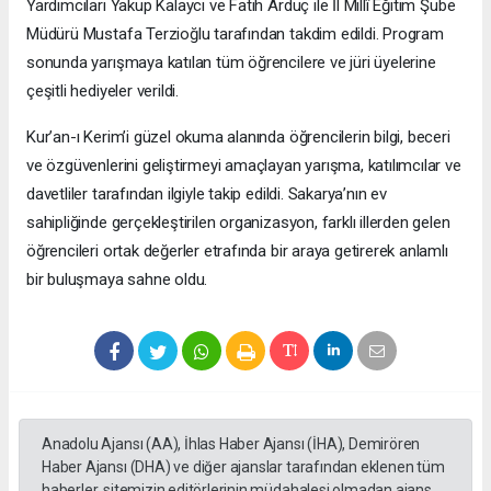
Yardımcıları Yakup Kalaycı ve Fatih Arduç ile İl Millî Eğitim Şube
Müdürü Mustafa Terzioğlu tarafından takdim edildi. Program
sonunda yarışmaya katılan tüm öğrencilere ve jüri üyelerine
çeşitli hediyeler verildi.
Kur’an-ı Kerim’i güzel okuma alanında öğrencilerin bilgi, beceri
ve özgüvenlerini geliştirmeyi amaçlayan yarışma, katılımcılar ve
davetliler tarafından ilgiyle takip edildi. Sakarya’nın ev
sahipliğinde gerçekleştirilen organizasyon, farklı illerden gelen
öğrencileri ortak değerler etrafında bir araya getirerek anlamlı
bir buluşmaya sahne oldu.
Anadolu Ajansı (AA), İhlas Haber Ajansı (İHA), Demirören
Haber Ajansı (DHA) ve diğer ajanslar tarafından eklenen tüm
haberler, sitemizin editörlerinin müdahalesi olmadan ajans