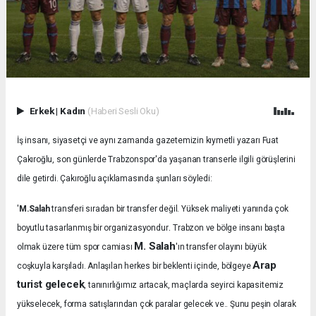
Erkek
|
Kadın
(Haberi Sesli Oku)
İş insanı, siyasetçi ve aynı zamanda gazetemizin kıymetli yazarı Fuat
Çakıroğlu, son günlerde Trabzonspor'da yaşanan transerle ilgili görüşlerini
dile getirdi. Çakıroğlu açıklamasında şunları söyledi:
'
M.Salah
transferi sıradan bir transfer değil. Yüksek maliyeti yanında çok
.
boyutlu tasarlanmış bir organizasyondur
Trabzon ve bölge insanı başta
M. Salah
olmak üzere tüm spor camiası
'ın transfer olayını büyük
Arap
coşkuyla karşıladı.
Anlaşılan herkes bir beklenti içinde, bölgeye
turist gelecek
, tanınırlığımız artacak, maçlarda seyirci kapasitemiz
yükselecek, forma satışlarından çok paralar gelecek ve.. Şunu peşin olarak