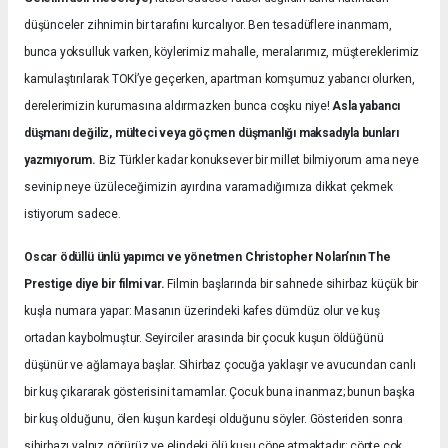
düşünceler zihnimin bir tarafını kurcalıyor. Ben tesadüflere inanmam,
bunca yoksulluk varken, köylerimiz mahalle, meralarımız, müştereklerimiz
kamulaştırılarak TOKİ’ye geçerken, apartman komşumuz yabancı olurken,
derelerimizin kurumasına aldırmazken bunca coşku niye!
Asla yabancı
düşmanı değiliz, mülteci veya göçmen düşmanlığı maksadıyla bunları
yazmıyorum.
Biz Türkler kadar konuksever bir millet bilmiyorum ama neye
sevinip neye üzüleceğimizin ayırdına varamadığımıza dikkat çekmek
istiyorum sadece.
Oscar ödüllü ünlü yapımcı ve yönetmen Christopher Nolan’nın The
Prestige diye bir filmi var.
Filmin başlarında bir sahnede sihirbaz küçük bir
kuşla numara yapar: Masanın üzerindeki kafes dümdüz olur ve kuş
ortadan kaybolmuştur. Seyirciler arasında bir çocuk kuşun öldüğünü
düşünür ve ağlamaya başlar. Sihirbaz çocuğa yaklaşır ve avucundan canlı
bir kuş çıkararak gösterisini tamamlar. Çocuk buna inanmaz; bunun başka
bir kuş olduğunu, ölen kuşun kardeşi olduğunu söyler. Gösteriden sonra
sihirbazı yalnız görürüz ve elindeki ölü kuşu çöpe atmaktadır; çöpte çok