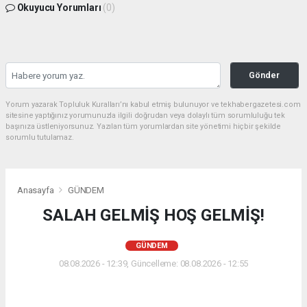
Okuyucu Yorumları
(0)
Gönder
Yorum yazarak Topluluk Kuralları’nı kabul etmiş bulunuyor ve tekhabergazetesi.com
sitesine yaptığınız yorumunuzla ilgili doğrudan veya dolaylı tüm sorumluluğu tek
başınıza üstleniyorsunuz. Yazılan tüm yorumlardan site yönetimi hiçbir şekilde
sorumlu tutulamaz.
Anasayfa
GÜNDEM
SALAH GELMİŞ HOŞ GELMİŞ!
GÜNDEM
08.08.2026 - 12:39, Güncelleme: 08.08.2026 - 12:55