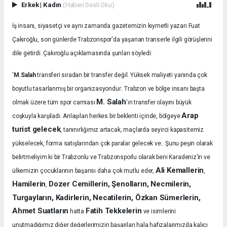
Erkek
|
Kadın
(Haberi Sesli Oku)
İş insanı, siyasetçi ve aynı zamanda gazetemizin kıymetli yazarı Fuat
Çakıroğlu, son günlerde Trabzonspor'da yaşanan transerle ilgili görüşlerini
dile getirdi. Çakıroğlu açıklamasında şunları söyledi:
'
M.Salah
transferi sıradan bir transfer değil. Yüksek maliyeti yanında çok
.
boyutlu tasarlanmış bir organizasyondur
Trabzon ve bölge insanı başta
M. Salah
olmak üzere tüm spor camiası
'ın transfer olayını büyük
Arap
coşkuyla karşıladı.
Anlaşılan herkes bir beklenti içinde, bölgeye
turist gelecek
, tanınırlığımız artacak, maçlarda seyirci kapasitemiz
yükselecek, forma satışlarından çok paralar gelecek ve.. Şunu peşin olarak
belirtmeliyim ki bir Trabzonlu ve Trabzonsporlu olarak beni Karadeniz’in ve
Ali Kemallerin
ülkemizin çocuklarının başarısı daha çok mutlu eder,
,
Hamilerin
Dozer Cemillerin, Şenolların, Necmilerin,
,
Turgayların, Kadirlerin, Necatilerin, Özkan Sümerlerin,
Ahmet Suatların
Fatih Tekkelerin
hatta
ve isimlerini
unutmadığımız diğer değerlerimizin başarıları hala hafızalarımızda kalıcı