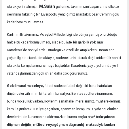
M.Salah
olarak yerini almıştır.
gollerine, takımımızın başarılarına elbette
sevinirim fakat hiç biri Liverpool’u yendiğimiz maçtaki Dozer Cemil’in golü
kadar beni mutlu etmez.
Kadın milli takımımız Voleybol Milletler Liginde dünya şampiyonu olduğu
halde bu kadar konuşulmadı,
sizce bu işte bir gariplik yok mu?
Karadeniz’de son yıllarda Ortadoğu ve özellikle Arap kökenli insanların
yoğun ilgisine tanık olmaktayız, sadece turist olarak değil artık mülk sahibi
olarak ta komşularımız olmaya başladılar. Karadeniz yayla yollarında yerli
vatandaşlarımızdan çok onları daha çok görürsünüz.
Gelelim asıl meseleye,
futbol sadece futbol değildiri bana hatırlatan
düşünceler zihnimin bir tarafını kurcalıyor. Ben tesadüflere inanmam,
bunca yoksulluk varken, köylerimiz mahalle, meralarımız, müştereklerimiz
kamulaştırılarak TOKİ’ye geçerken, apartman komşumuz yabancı olurken,
derelerimizin kurumasına aldırmazken bunca coşku niye!
Asla yabancı
düşmanı değiliz, mülteci veya göçmen düşmanlığı maksadıyla bunları