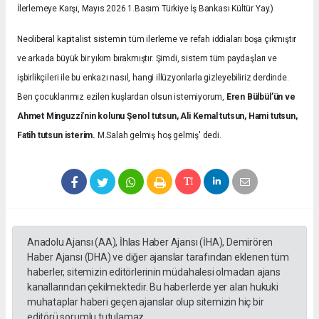
İlerlemeye Karşı, Mayıs 2026 1.Basım Türkiye İş Bankası Kültür Yay.)
Neoliberal kapitalist sistemin tüm ilerleme ve refah iddiaları boşa çıkmıştır
ve arkada büyük bir yıkım bırakmıştır. Şimdi, sistem tüm paydaşları ve
işbirlikçileri ile bu enkazı nasıl, hangi illüzyonlarla gizleyebiliriz derdinde.
Ben çocuklarımız ezilen kuşlardan olsun istemiyorum,
Eren Bülbül’ün ve
Ahmet Minguzzi’nin kolunu Şenol tutsun, Ali Kemal tutsun, Hami tutsun,
Fatih tutsun isterim.
M.Salah gelmiş hoş gelmiş' dedi.
Anadolu Ajansı (AA), İhlas Haber Ajansı (İHA), Demirören
Haber Ajansı (DHA) ve diğer ajanslar tarafından eklenen tüm
haberler, sitemizin editörlerinin müdahalesi olmadan ajans
kanallarından çekilmektedir. Bu haberlerde yer alan hukuki
muhataplar haberi geçen ajanslar olup sitemizin hiç bir
editörü sorumlu tutulamaz...