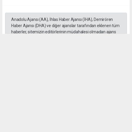
Anadolu Ajansı (AA), İhlas Haber Ajansı (İHA), Demirören
Haber Ajansı (DHA) ve diğer ajanslar tarafından eklenen tüm
haberler, sitemizin editörlerinin müdahalesi olmadan ajans
kanallarından çekilmektedir. Bu haberlerde yer alan hukuki
muhataplar haberi geçen ajanslar olup sitemizin hiç bir
editörü sorumlu tutulamaz...
Okuyucu Yorumları
(0)
Gönder
Yorum yazarak Topluluk Kuralları’nı kabul etmiş bulunuyor ve tekhabergazetesi.com
sitesine yaptığınız yorumunuzla ilgili doğrudan veya dolaylı tüm sorumluluğu tek
başınıza üstleniyorsunuz. Yazılan tüm yorumlardan site yönetimi hiçbir şekilde
sorumlu tutulamaz.