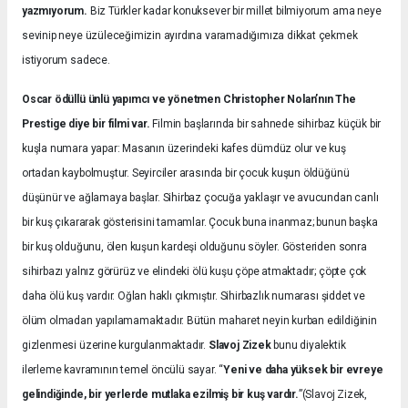
yazmıyorum.
Biz Türkler kadar konuksever bir millet bilmiyorum ama neye
sevinip neye üzüleceğimizin ayırdına varamadığımıza dikkat çekmek
istiyorum sadece.
Oscar ödüllü ünlü yapımcı ve yönetmen Christopher Nolan’nın The
Prestige diye bir filmi var.
Filmin başlarında bir sahnede sihirbaz küçük bir
kuşla numara yapar: Masanın üzerindeki kafes dümdüz olur ve kuş
ortadan kaybolmuştur. Seyirciler arasında bir çocuk kuşun öldüğünü
düşünür ve ağlamaya başlar. Sihirbaz çocuğa yaklaşır ve avucundan canlı
bir kuş çıkararak gösterisini tamamlar. Çocuk buna inanmaz; bunun başka
bir kuş olduğunu, ölen kuşun kardeşi olduğunu söyler. Gösteriden sonra
sihirbazı yalnız görürüz ve elindeki ölü kuşu çöpe atmaktadır; çöpte çok
daha ölü kuş vardır. Oğlan haklı çıkmıştır. Sihirbazlık numarası şiddet ve
ölüm olmadan yapılamamaktadır. Bütün maharet neyin kurban edildiğinin
gizlenmesi üzerine kurgulanmaktadır.
Slavoj Zizek
bunu diyalektik
ilerleme kavramının temel öncülü sayar. “
Yeni ve daha yüksek bir evreye
gelindiğinde, bir yerlerde mutlaka ezilmiş bir kuş vardır.
”(Slavoj Zizek,