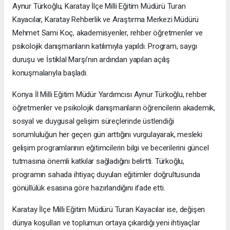
Aynur Türkoğlu, Karatay İlçe Milli Eğitim Müdürü Turan
Kayacılar, Karatay Rehberlik ve Araştırma Merkezi Müdürü
Mehmet Sami Koç, akademisyenler, rehber öğretmenler ve
psikolojik danışmanların katılımıyla yapıldı. Program, saygı
duruşu ve İstiklal Marşı’nın ardından yapılan açılış
konuşmalarıyla başladı.
Konya İl Milli Eğitim Müdür Yardımcısı Aynur Türkoğlu, rehber
öğretmenler ve psikolojik danışmanların öğrencilerin akademik,
sosyal ve duygusal gelişim süreçlerinde üstlendiği
sorumluluğun her geçen gün arttığını vurgulayarak, mesleki
gelişim programlarının eğitimcilerin bilgi ve becerilerini güncel
tutmasına önemli katkılar sağladığını belirtti. Türkoğlu,
programın sahada ihtiyaç duyulan eğitimler doğrultusunda
gönüllülük esasına göre hazırlandığını ifade etti.
Karatay İlçe Milli Eğitim Müdürü Turan Kayacılar ise, değişen
dünya koşulları ve toplumun ortaya çıkardığı yeni ihtiyaçlar