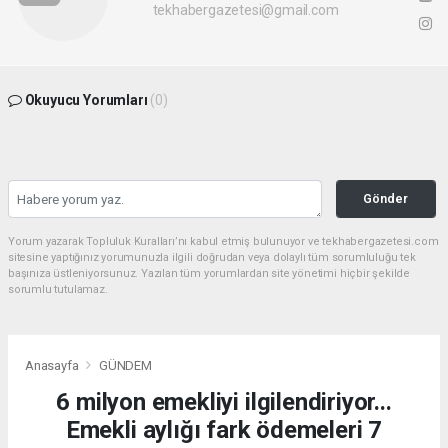
tekhabergazetesi@gmail.com
Okuyucu Yorumları
(0)
Gönder
Yorum yazarak Topluluk Kuralları’nı kabul etmiş bulunuyor ve tekhabergazetesi.com
sitesine yaptığınız yorumunuzla ilgili doğrudan veya dolaylı tüm sorumluluğu tek
başınıza üstleniyorsunuz. Yazılan tüm yorumlardan site yönetimi hiçbir şekilde
sorumlu tutulamaz.
Anasayfa
GÜNDEM
6 milyon emekliyi ilgilendiriyor...
Emekli aylığı fark ödemeleri 7