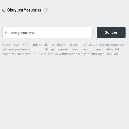
Okuyucu Yorumları
(0)
Gönder
Yorum yazarak Topluluk Kuralları’nı kabul etmiş bulunuyor ve tekhabergazetesi.com
sitesine yaptığınız yorumunuzla ilgili doğrudan veya dolaylı tüm sorumluluğu tek
başınıza üstleniyorsunuz. Yazılan tüm yorumlardan site yönetimi hiçbir şekilde
sorumlu tutulamaz.
Anasayfa
GÜNDEM
CHP'de kongre hazırlıkları
hızlandı... 8 ile daha yeni il başkanı
atandı
GÜNDEM
05.08.2026 - 16:45, Güncelleme: 05.08.2026 - 17:41