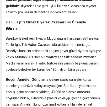
geldiniz
’’ diyerek özele girdi. İyi ki
Dündar
’ı odasında ziyaret
etmemişim, kürsü de beni de ispiyonlardı vallahi…
Hep Eleştiri Olmaz Diyerek, Yazımızı bir Öneriyle
Bitirelim:
Bakırköy Belediyesi Tiyatro Müdürlüğüne harcanan 361 milyon
TL ile ilgili, Tek Haber Gazetesi olarak bizim önerimiz şu;
Belediye başkanı aslında tek başına gayet güzel tiyatro oynuyor
ve en azından CHP’liler bu tiyatroyu sessiz sedasız izliyorlar.
Meclis karar alarak, Tiyatro bütçesinin yarısını başkana versin
böylece belediye tek kalemde 180 milyon kâra geçsin.
Bugün Anneler Günü
ama sizlere süslü cümleler kurup
anneler gününüzü kutlayamayacağım. Bu ülkede yüzbinlerce
çocuk-genç anasız büyürken, 40.000 şehidimin anasının
boyunları bükük, evladının eşyasını koklayıp içlerine çekerlerken
ben sizin Anneler Gününüzü nasıl kutlarım. Hani derler ya!