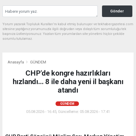
Gönder
Yorum yazarak Topluluk Kuralları’nı kabul etmiş bulunuyor ve tekhabergazetesi.com
sitesine yaptığınız yorumunuzla ilgili doğrudan veya dolaylı tüm sorumluluğu tek
başınıza üstleniyorsunuz. Yazılan tüm yorumlardan site yönetimi hiçbir şekilde
sorumlu tutulamaz.
Anasayfa
GÜNDEM
CHP'de kongre hazırlıkları
hızlandı... 8 ile daha yeni il başkanı
atandı
GÜNDEM
05.08.2026 - 16:45, Güncelleme: 05.08.2026 - 17:41