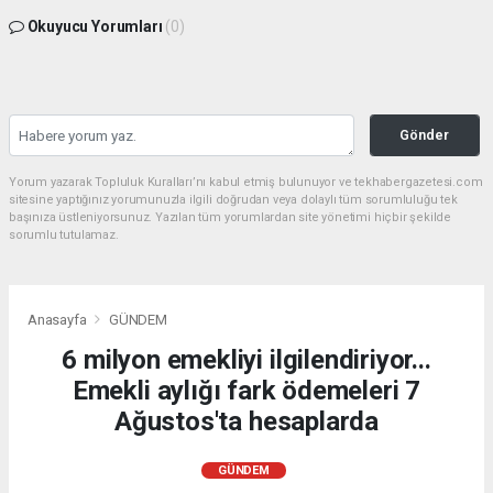
Okuyucu Yorumları
(0)
Gönder
Yorum yazarak Topluluk Kuralları’nı kabul etmiş bulunuyor ve tekhabergazetesi.com
sitesine yaptığınız yorumunuzla ilgili doğrudan veya dolaylı tüm sorumluluğu tek
başınıza üstleniyorsunuz. Yazılan tüm yorumlardan site yönetimi hiçbir şekilde
sorumlu tutulamaz.
Anasayfa
GÜNDEM
6 milyon emekliyi ilgilendiriyor...
Emekli aylığı fark ödemeleri 7
Ağustos'ta hesaplarda
GÜNDEM