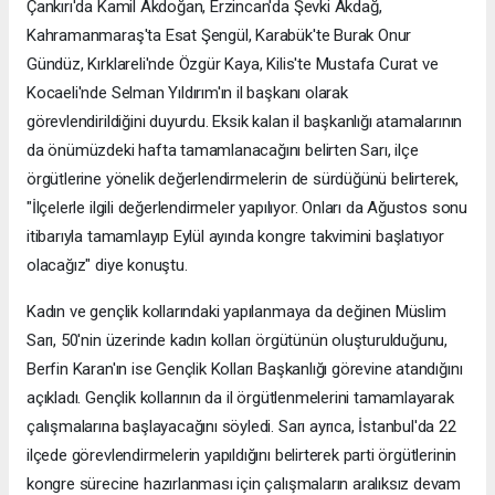
Çankırı'da Kamil Akdoğan, Erzincan'da Şevki Akdağ,
Kahramanmaraş'ta Esat Şengül, Karabük'te Burak Onur
Gündüz, Kırklareli'nde Özgür Kaya, Kilis'te Mustafa Curat ve
Kocaeli'nde Selman Yıldırım'ın il başkanı olarak
görevlendirildiğini duyurdu. Eksik kalan il başkanlığı atamalarının
da önümüzdeki hafta tamamlanacağını belirten Sarı, ilçe
örgütlerine yönelik değerlendirmelerin de sürdüğünü belirterek,
"İlçelerle ilgili değerlendirmeler yapılıyor. Onları da Ağustos sonu
itibarıyla tamamlayıp Eylül ayında kongre takvimini başlatıyor
olacağız" diye konuştu.
Kadın ve gençlik kollarındaki yapılanmaya da değinen Müslim
Sarı, 50'nin üzerinde kadın kolları örgütünün oluşturulduğunu,
Berfin Karan'ın ise Gençlik Kolları Başkanlığı görevine atandığını
açıkladı. Gençlik kollarının da il örgütlenmelerini tamamlayarak
çalışmalarına başlayacağını söyledi. Sarı ayrıca, İstanbul'da 22
ilçede görevlendirmelerin yapıldığını belirterek parti örgütlerinin
kongre sürecine hazırlanması için çalışmaların aralıksız devam