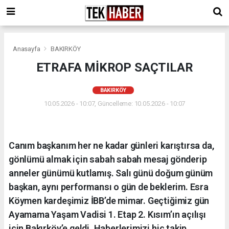
Anasayfa
BAKIRKÖY
ETRAFA MİKROP SAÇTILAR
BAKIRKÖY
10.05.2026 - 10:07, Güncelleme: 10.05.2026 - 10:07
Canım başkanım her ne kadar günleri karıştırsa da,
gönlümü almak için sabah sabah mesaj gönderip
anneler günümü kutlamış. Salı günü doğum günüm
başkan, aynı performansı o gün de beklerim. Esra
Köymen kardeşimiz İBB’de mimar. Geçtiğimiz gün
Ayamama Yaşam Vadisi 1. Etap 2. Kısım’ın açılışı
için Bakırköy’e geldi. Haberlerimizi hiç takip