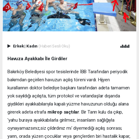
Erkek
|
Kadın
(Haberi Sesli Oku)
Havuza Ayakkabı İle Girdiler
Bakırköy Belediyesi spor tesislerinde İBB Tarafından periyodik
bakımdan geçirilen havuzun açılış töreni vardı. Hijyen
kurallarının doktor belediye başkanı tarafından adeta tamamen
yok sayıldığı açılışta, tüm protokol ve vatandaşlar dışarıda
giydikleri ayakkabılarıyla kapalı yüzme havuzunun olduğu alana
girerek adeta etrafa
mikrop saçtılar
. Bir Tanrı kulu da çıkıp,
'yahu buraya ayakkabılarla girilmez, insanların sağlığıyla
oynayamazsınız,siz çıldırdınız mı' diyemediği açılış sonrası;
yarın, orada yüzen çocuklar veya gençlerden biri hastalık kapar,