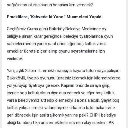
sağlığından olursa bunun hesabını kim verecek?
Emeklilere, ‘Kahvede ki Yancı’ Muamelesi Yapıldı
Geçtiğimiz Cuma günü Bakırköy Belediye Meclisinde oy
birliğiyle alınan karar gereğince, belediye tiyatrolarında oyun
sahnelenmeden yarım saat önce eğer boş koltuk varsa
emekliler ücretsiz içeri alınıp oyunu seyretmelerine izin
verilecek.
Yani, aylık 20 bin TL emekli maaşıyla hayata tutunmaya çalışan
Bakırköylü, tiyatro oyununu ücretsiz izlemek için kilometrelerce
yol yürüyüp tiyatroya gelecek. Kapının önünde sıraya girip,
içeride boş koltuk olsun diye dua edecek ve eğer boş koltuk
varsa belediyemiz lütfedip o emekliyi salona alacak. Şayet boş
koltuk yoksa, emekli vatandaşımız arkasına baka baka evine
geri dönecek. İşin asıl trajikomik yanı ne peki? CHP’li belediye
aldığı bu absürt kararla emeklilerle resmen alay ederken, AK