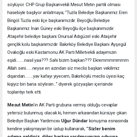
söylüyor. CHP Grup Başkanvekili Mesut Metin partili olması
hasebiyle başlıyor anlatmaya; ‘’Tuzla Belediye Başkanımız Eren
Bingöl Tuzla eski ilçe başkanımızdır. Beyoğlu Belediye
Başkanımız İnan Güney eski Beyoğlu ilçe başkanımızdır.
Ataşehir belediye başkanı Onursal Adıgüzel eski Ataşehir
gençlik kolu başkanımızdır. Bakırköy Belediye Başkanı Ayşegül
Ovalıoğlu eski Kastamonu AK Parti Milletvekili adayımızın
eşidi………nasıl yaa??? Sahi bizim başkan??? Ekremmmmmmm
Allah seni…….neyse en azından siz meclis başkan vekilimiz
dışarıdan………yav kafayı yiyecem, Bakırköylü meclis üyesi kaç
kişiyiz biri bana söylesin…’’ diyerek gözyaşları içerisinde
toplantıyı terk etti.
Mesut Metin
’in AK Parti grubuna vermiş olduğu cevaplar
yetersiz bulunmuş olacak ki, hemen arkasından kürsüye çıkan
Belediye Başkan Yardımcısı
Uğur Dündar
konuşma esnasında
kendine yakışmayan bir üslup kullanarak, ‘
’Sizler benim
odama geldiniz, diğer başkan yardımcımızın odasına