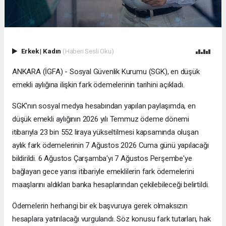
Erkek
|
Kadın
(Haberi Sesli Oku)
ANKARA (İGFA) - Sosyal Güvenlik Kurumu (SGK), en düşük
emekli aylığına ilişkin fark ödemelerinin tarihini açıkladı.
SGK'nın sosyal medya hesabından yapılan paylaşımda, en
düşük emekli aylığının 2026 yılı Temmuz ödeme dönemi
itibarıyla 23 bin 552 liraya yükseltilmesi kapsamında oluşan
aylık fark ödemelerinin 7 Ağustos 2026 Cuma günü yapılacağı
bildirildi. 6 Ağustos Çarşamba'yı 7 Ağustos Perşembe'ye
bağlayan gece yarısı itibariyle emeklilerin fark ödemelerini
maaşlarını aldıkları banka hesaplarından çekilebileceği belirtildi.
Ödemelerin herhangi bir ek başvuruya gerek olmaksızın
hesaplara yatırılacağı vurgulandı. Söz konusu fark tutarları, hak