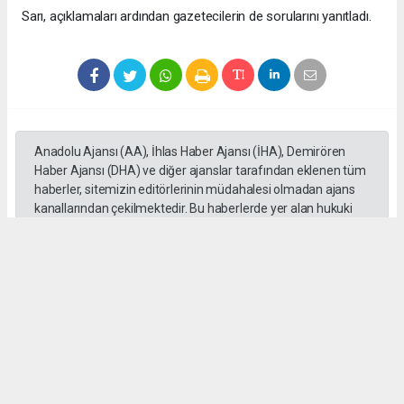
Sarı, açıklamaları ardından gazetecilerin de sorularını yanıtladı.
Anadolu Ajansı (AA), İhlas Haber Ajansı (İHA), Demirören
Haber Ajansı (DHA) ve diğer ajanslar tarafından eklenen tüm
haberler, sitemizin editörlerinin müdahalesi olmadan ajans
kanallarından çekilmektedir. Bu haberlerde yer alan hukuki
muhataplar haberi geçen ajanslar olup sitemizin hiç bir
editörü sorumlu tutulamaz...
Okuyucu Yorumları
(0)