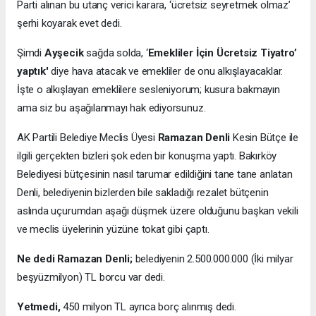
Parti alınan bu utanç verici karara, ‘ücretsiz seyretmek olmaz’
şerhi koyarak evet dedi.
Şimdi
Ayşecik
sağda solda, ‘
Emekliler İçin Ücretsiz Tiyatro’
yaptık'
diye hava atacak ve emekliler de onu alkışlayacaklar.
İşte o alkışlayan emeklilere sesleniyorum; kusura bakmayın
ama siz bu aşağılanmayı hak ediyorsunuz.
AK Partili Belediye Meclis Üyesi
Ramazan Denli
Kesin Bütçe ile
ilgili gerçekten bizleri şok eden bir konuşma yaptı. Bakırköy
Belediyesi bütçesinin nasıl tarumar edildiğini tane tane anlatan
Denli, belediyenin bizlerden bile sakladığı rezalet bütçenin
aslında uçurumdan aşağı düşmek üzere olduğunu başkan vekili
ve meclis üyelerinin yüzüne tokat gibi çaptı.
Ne dedi Ramazan Denli;
belediyenin 2.500.000.000 (İki milyar
beşyüzmilyon) TL borcu var dedi.
Yetmedi,
450 milyon TL ayrıca borç alınmış dedi.