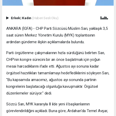
Erkek
|
Kadın
(Haberi Sesli Oku)
ANKARA (İGFA) - CHP Parti Sözcüsü Müslim Sarı, yaklaşık 3,5
saat süren Merkez Yönetim Kurulu (MYK) toplantısının
ardından gündeme ilişkin açıklamalarda bulundu.
Parti örgütlenme çalışmalarının hızla sürdüğünü belirten Sarı,
CHP'nin kongre sürecini bir an önce başlatmak için yoğun
mesai harcadıklarını ifade etti. Ağustos ayı sonuna kadar
örgütsel hazırlıkları tamamlamayı hedeflediklerini söyleyen Sarı,
"Bu kapsamda amacımız, ağustos ayı sonunda partinin
kongrelerini başlatacağı olgunluğa kavuşmaktır. Örgütsel
düzenlemeler sürüyor." dedi.
Sözcü Sarı, MYK kararıyla 8 ilde yeni il başkanlarının
görevlendirildiğini açıkladı. Buna göre; Ardahan'da Temel Avşar,