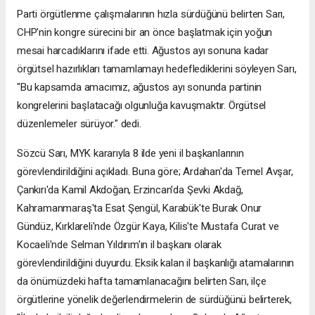
Parti örgütlenme çalışmalarının hızla sürdüğünü belirten Sarı,
CHP'nin kongre sürecini bir an önce başlatmak için yoğun
mesai harcadıklarını ifade etti. Ağustos ayı sonuna kadar
örgütsel hazırlıkları tamamlamayı hedeflediklerini söyleyen Sarı,
"Bu kapsamda amacımız, ağustos ayı sonunda partinin
kongrelerini başlatacağı olgunluğa kavuşmaktır. Örgütsel
düzenlemeler sürüyor." dedi.
Sözcü Sarı, MYK kararıyla 8 ilde yeni il başkanlarının
görevlendirildiğini açıkladı. Buna göre; Ardahan'da Temel Avşar,
Çankırı'da Kamil Akdoğan, Erzincan'da Şevki Akdağ,
Kahramanmaraş'ta Esat Şengül, Karabük'te Burak Onur
Gündüz, Kırklareli'nde Özgür Kaya, Kilis'te Mustafa Curat ve
Kocaeli'nde Selman Yıldırım'ın il başkanı olarak
görevlendirildiğini duyurdu. Eksik kalan il başkanlığı atamalarının
da önümüzdeki hafta tamamlanacağını belirten Sarı, ilçe
örgütlerine yönelik değerlendirmelerin de sürdüğünü belirterek,