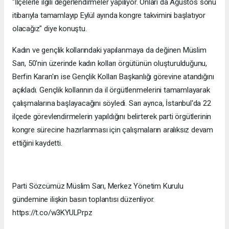
"İlçelerle ilgili değerlendirmeler yapılıyor. Onları da Ağustos sonu
itibarıyla tamamlayıp Eylül ayında kongre takvimini başlatıyor
olacağız" diye konuştu.
Kadın ve gençlik kollarındaki yapılanmaya da değinen Müslim
Sarı, 50'nin üzerinde kadın kolları örgütünün oluşturulduğunu,
Berfin Karan'ın ise Gençlik Kolları Başkanlığı görevine atandığını
açıkladı. Gençlik kollarının da il örgütlenmelerini tamamlayarak
çalışmalarına başlayacağını söyledi. Sarı ayrıca, İstanbul'da 22
ilçede görevlendirmelerin yapıldığını belirterek parti örgütlerinin
kongre sürecine hazırlanması için çalışmaların aralıksız devam
ettiğini kaydetti.
Parti Sözcümüz Müslim Sarı, Merkez Yönetim Kurulu
gündemine ilişkin basın toplantısı düzenliyor.
https://t.co/w3KYULPrpz