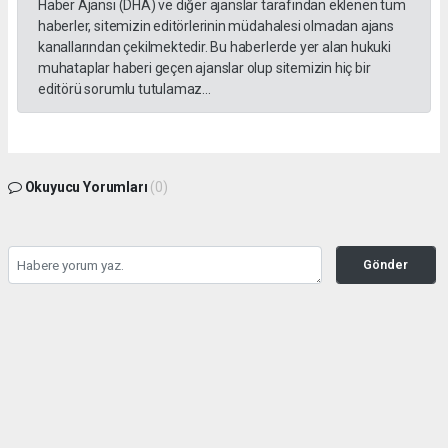
Haber Ajansı (DHA) ve diğer ajanslar tarafından eklenen tüm
haberler, sitemizin editörlerinin müdahalesi olmadan ajans
kanallarından çekilmektedir. Bu haberlerde yer alan hukuki
muhataplar haberi geçen ajanslar olup sitemizin hiç bir
editörü sorumlu tutulamaz...
Okuyucu Yorumları
(0)
Gönder
Yorum yazarak Topluluk Kuralları’nı kabul etmiş bulunuyor ve tekhabergazetesi.com
sitesine yaptığınız yorumunuzla ilgili doğrudan veya dolaylı tüm sorumluluğu tek
başınıza üstleniyorsunuz. Yazılan tüm yorumlardan site yönetimi hiçbir şekilde
sorumlu tutulamaz.