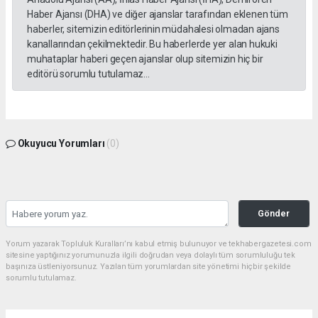
Haber Ajansı (DHA) ve diğer ajanslar tarafından eklenen tüm
haberler, sitemizin editörlerinin müdahalesi olmadan ajans
kanallarından çekilmektedir. Bu haberlerde yer alan hukuki
muhataplar haberi geçen ajanslar olup sitemizin hiç bir
editörü sorumlu tutulamaz...
Okuyucu Yorumları
(0)
Gönder
Yorum yazarak Topluluk Kuralları’nı kabul etmiş bulunuyor ve tekhabergazetesi.com
sitesine yaptığınız yorumunuzla ilgili doğrudan veya dolaylı tüm sorumluluğu tek
başınıza üstleniyorsunuz. Yazılan tüm yorumlardan site yönetimi hiçbir şekilde
sorumlu tutulamaz.