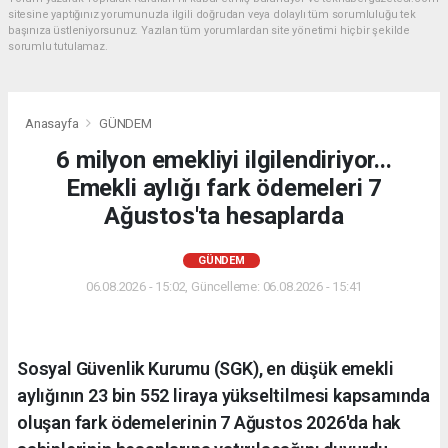
sitesine yaptığınız yorumunuzla ilgili doğrudan veya dolaylı tüm sorumluluğu tek
başınıza üstleniyorsunuz. Yazılan tüm yorumlardan site yönetimi hiçbir şekilde
sorumlu tutulamaz.
Anasayfa
GÜNDEM
6 milyon emekliyi ilgilendiriyor...
Emekli aylığı fark ödemeleri 7
Ağustos'ta hesaplarda
GÜNDEM
06.08.2026 - 15:02, Güncelleme: 06.08.2026 - 15:41
Sosyal Güvenlik Kurumu (SGK), en düşük emekli
aylığının 23 bin 552 liraya yükseltilmesi kapsamında
oluşan fark ödemelerinin 7 Ağustos 2026'da hak