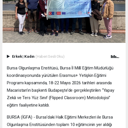
Erkek
|
Kadın
(Haberi Sesli Oku)
Bursa Olgunlaşma Enstitüsü, Bursa İl Millî Eğitim Müdürlüğü
koordinasyonunda yürütülen Erasmus+ Yetişkin Eğitimi
Programı kapsamında, 18-22 Mayıs 2026 tarihleri arasında
Macaristan’ın başkenti Budapeşte’de gerçekleştirilen “Yapay
Zekâ ve Ters Yüz Sınıf (Flipped Classroom) Metodolojisi”
eğitim faaliyetine katıldı.
BURSA (İGFA) - Bursa’daki Halk Eğitimi Merkezleri ile Bursa
Olgunlaşma Enstitüsünden toplam 10 eğitimcinin yer aldığı