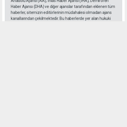
Anadolu Ajansı (AA), İhlas Haber Ajansı (İHA), Demirören
Haber Ajansı (DHA) ve diğer ajanslar tarafından eklenen tüm
haberler, sitemizin editörlerinin müdahalesi olmadan ajans
kanallarından çekilmektedir. Bu haberlerde yer alan hukuki
muhataplar haberi geçen ajanslar olup sitemizin hiç bir
editörü sorumlu tutulamaz...
Okuyucu Yorumları
(0)
Gönder
Yorum yazarak Topluluk Kuralları’nı kabul etmiş bulunuyor ve tekhabergazetesi.com
sitesine yaptığınız yorumunuzla ilgili doğrudan veya dolaylı tüm sorumluluğu tek
başınıza üstleniyorsunuz. Yazılan tüm yorumlardan site yönetimi hiçbir şekilde
sorumlu tutulamaz.