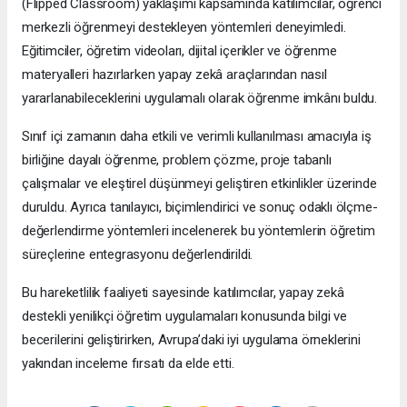
(Flipped Classroom) yaklaşımı kapsamında katılımcılar, öğrenci
merkezli öğrenmeyi destekleyen yöntemleri deneyimledi.
Eğitimciler, öğretim videoları, dijital içerikler ve öğrenme
materyalleri hazırlarken yapay zekâ araçlarından nasıl
yararlanabileceklerini uygulamalı olarak öğrenme imkânı buldu.
Sınıf içi zamanın daha etkili ve verimli kullanılması amacıyla iş
birliğine dayalı öğrenme, problem çözme, proje tabanlı
çalışmalar ve eleştirel düşünmeyi geliştiren etkinlikler üzerinde
duruldu. Ayrıca tanılayıcı, biçimlendirici ve sonuç odaklı ölçme-
değerlendirme yöntemleri incelenerek bu yöntemlerin öğretim
süreçlerine entegrasyonu değerlendirildi.
Bu hareketlilik faaliyeti sayesinde katılımcılar, yapay zekâ
destekli yenilikçi öğretim uygulamaları konusunda bilgi ve
becerilerini geliştirirken, Avrupa’daki iyi uygulama örneklerini
yakından inceleme fırsatı da elde etti.