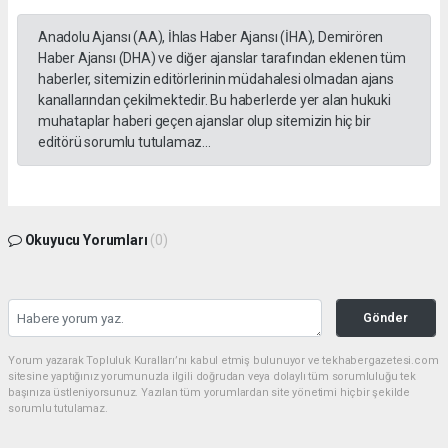
Anadolu Ajansı (AA), İhlas Haber Ajansı (İHA), Demirören
Haber Ajansı (DHA) ve diğer ajanslar tarafından eklenen tüm
haberler, sitemizin editörlerinin müdahalesi olmadan ajans
kanallarından çekilmektedir. Bu haberlerde yer alan hukuki
muhataplar haberi geçen ajanslar olup sitemizin hiç bir
editörü sorumlu tutulamaz...
Okuyucu Yorumları
(0)
Gönder
Yorum yazarak Topluluk Kuralları’nı kabul etmiş bulunuyor ve tekhabergazetesi.com
sitesine yaptığınız yorumunuzla ilgili doğrudan veya dolaylı tüm sorumluluğu tek
başınıza üstleniyorsunuz. Yazılan tüm yorumlardan site yönetimi hiçbir şekilde
sorumlu tutulamaz.