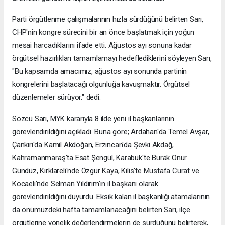
Parti örgütlenme çalışmalarının hızla sürdüğünü belirten Sarı,
CHP'nin kongre sürecini bir an önce başlatmak için yoğun
mesai harcadıklarını ifade etti. Ağustos ayı sonuna kadar
örgütsel hazırlıkları tamamlamayı hedeflediklerini söyleyen Sarı,
"Bu kapsamda amacımız, ağustos ayı sonunda partinin
kongrelerini başlatacağı olgunluğa kavuşmaktır. Örgütsel
düzenlemeler sürüyor." dedi.
Sözcü Sarı, MYK kararıyla 8 ilde yeni il başkanlarının
görevlendirildiğini açıkladı. Buna göre; Ardahan'da Temel Avşar,
Çankırı'da Kamil Akdoğan, Erzincan'da Şevki Akdağ,
Kahramanmaraş'ta Esat Şengül, Karabük'te Burak Onur
Gündüz, Kırklareli'nde Özgür Kaya, Kilis'te Mustafa Curat ve
Kocaeli'nde Selman Yıldırım'ın il başkanı olarak
görevlendirildiğini duyurdu. Eksik kalan il başkanlığı atamalarının
da önümüzdeki hafta tamamlanacağını belirten Sarı, ilçe
örgütlerine yönelik değerlendirmelerin de sürdüğünü belirterek,