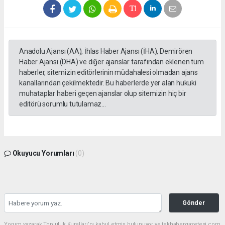
Anadolu Ajansı (AA), İhlas Haber Ajansı (İHA), Demirören
Haber Ajansı (DHA) ve diğer ajanslar tarafından eklenen tüm
haberler, sitemizin editörlerinin müdahalesi olmadan ajans
kanallarından çekilmektedir. Bu haberlerde yer alan hukuki
muhataplar haberi geçen ajanslar olup sitemizin hiç bir
editörü sorumlu tutulamaz...
Okuyucu Yorumları
(0)
Gönder
Yorum yazarak Topluluk Kuralları’nı kabul etmiş bulunuyor ve tekhabergazetesi.com