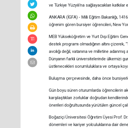
ve Türkiye Yüzyılı'na sağlayacakları katkılar el
ANKARA (İGFA) - Milli Eğitim Bakanlığı, 1416
öğrenim gören bursiyer öğrencileri, New Yor
MEB Yükseköğretim ve Yurt Dışı Eğitim Gene
destek programı olmadığının altını çizerek, 
avcılığı değil, vatanına ve milletine adanmış
Dünyanın farklı üniversitelerinde ülkemizi gu
üstlenecekleri sorumluluklara ve ortaya koyac
Buluşma çerçevesinde, daha önce bursiyerle
Gün boyu süren oturumlarda öğrencilerin ak
karşılaştıkları zorluklar doğrudan kendilerind
önerileri doğrultusunda yürütülen güncel çalı
Boğaziçi Üniversitesi Öğretim Üyesi Prof. D
dönemleri ve kariyer yolculuklarına dair den