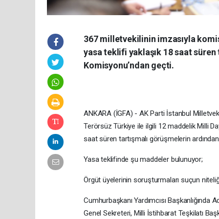
367 milletvekilinin imzasıyla komi
yasa teklifi yaklaşık 18 saat sür
Komisyonu’ndan geçti.
ANKARA (İGFA) - AK Parti İstanbul Milletve
Terörsüz Türkiye ile ilgili 12 maddelik Mill
saat süren tartışmalı görüşmelerin ardından 
Yasa teklifinde şu maddeler bulunuyor;
Örgüt üyelerinin soruşturmaları suçun niteliğ
Cumhurbaşkanı Yardımcısı Başkanlığında Adale
Genel Sekreteri, Milli İstihbarat Teşkilatı Baş