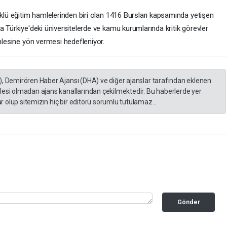
öklü eğitim hamlelerinden biri olan 1416 Bursları kapsamında yetişen
a Türkiye'deki üniversitelerde ve kamu kurumlarında kritik görevler
amlesine yön vermesi hedefleniyor.
), Demirören Haber Ajansı (DHA) ve diğer ajanslar tarafından eklenen
lesi olmadan ajans kanallarından çekilmektedir. Bu haberlerde yer
 olup sitemizin hiç bir editörü sorumlu tutulamaz...
Gönder