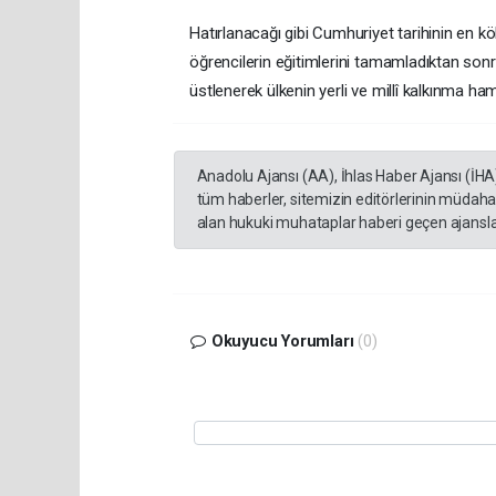
Hatırlanacağı gibi Cumhuriyet tarihinin en k
öğrencilerin eğitimlerini tamamladıktan sonr
üstlenerek ülkenin yerli ve millî kalkınma h
Anadolu Ajansı (AA), İhlas Haber Ajansı (İHA
tüm haberler, sitemizin editörlerinin müdaha
alan hukuki muhataplar haberi geçen ajanslar
Okuyucu Yorumları
(0)