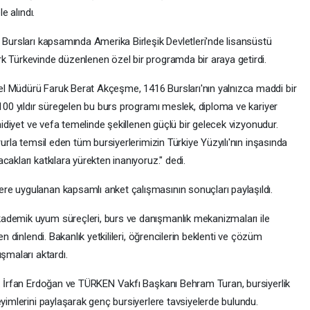
e alındı.
 Bursları kapsamında Amerika Birleşik Devletleri'nde lisansüstü
k Türkevinde düzenlenen özel bir programda bir araya getirdi.
l Müdürü Faruk Berat Akçeşme, 1416 Bursları'nın yalnızca maddi bir
"100 yıldır süregelen bu burs programı meslek, diploma ve kariyer
 aidiyet ve vefa temelinde şekillenen güçlü bir gelecek vizyonudur.
rurla temsil eden tüm bursiyerlerimizin Türkiye Yüzyılı'nın inşasında
akları katkılara yürekten inanıyoruz." dedi.
re uygulanan kapsamlı anket çalışmasının sonuçları paylaşıldı.
ademik uyum süreçleri, burs ve danışmanlık mekanizmaları ile
en dinlendi. Bakanlık yetkilileri, öğrencilerin beklenti ve çözüm
şmaları aktardı.
r. İrfan Erdoğan ve TÜRKEN Vakfı Başkanı Behram Turan, bursiyerlik
eyimlerini paylaşarak genç bursiyerlere tavsiyelerde bulundu.