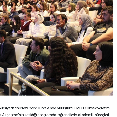
ursiyerlerini New York Türkevi'nde buluşturdu. MEB Yükseköğretim
t Akçeşme'nin katıldığı programda, öğrencilerin akademik süreçleri