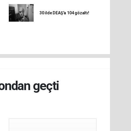
30 ilde DEAŞ'a 104 gözaltı!
yondan geçti