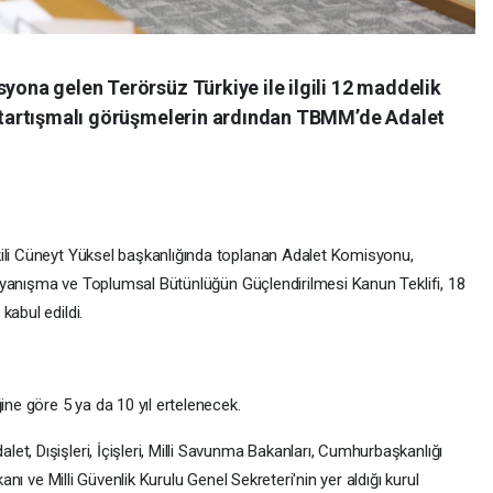
syona gelen Terörsüz Türkiye ile ilgili 12 maddelik
en tartışmalı görüşmelerin ardından TBMM’de Adalet
kili Cüneyt Yüksel başkanlığında toplanan Adalet Komisyonu,
i Dayanışma ve Toplumsal Bütünlüğün Güçlendirilmesi Kanun Teklifi, 18
kabul edildi.
ine göre 5 ya da 10 yıl ertelenecek.
t, Dışişleri, İçişleri, Milli Savunma Bakanları, Cumhurbaşkanlığı
kanı ve Milli Güvenlik Kurulu Genel Sekreteri'nin yer aldığı kurul