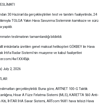
ESLİMATI
an 30 Haziran’da gerçekleştirilen test ve tanıtım faaliyetinde, 24
in katılımıyla TOLGA Yakın Hava Savunma Sisteminin kamikaze ve sürü
a yapıldı.
matın teslimatının tamamlandığı bildirildi.
illî imkânlarla üretilen genel maksat helikopteri GÖKBEY ile Hava
 İrtifa Radar Sistemi’nin muayene ve kabul faaliyetleri
tter.com/4w1XX45ijk
) July 2, 2026
TLAR
slimatları gerçekleştirildi. Buna göre; ARTNET 100-G Taktik
anlığına, Hisar A Füze Fırlatma Sistemi (MLS), KARETTA 560 Anti-
ti, İHTAR İHA Savar Sistemi, ARTcom 9681 hava telsizi Hava