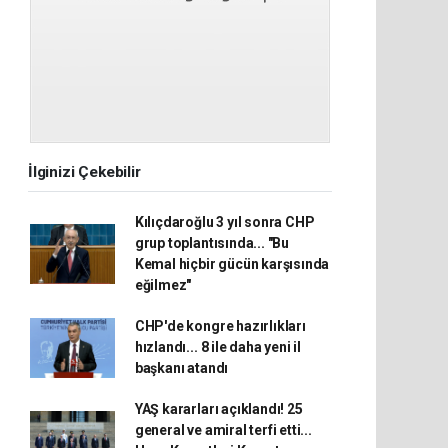
İlginizi Çekebilir
Kılıçdaroğlu 3 yıl sonra CHP
grup toplantısında... "Bu
Kemal hiçbir gücün karşısında
eğilmez"
CHP'de kongre hazırlıkları
hızlandı... 8 ile daha yeni il
başkanı atandı
YAŞ kararları açıklandı! 25
general ve amiral terfi etti...