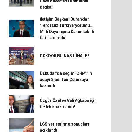
Hava Kuvvetleri Komutanı
değişti
İletişim Başkanı Duran'dan
'Terörsüz Türkiye' yorumu...
Millî Dayanışma Kanun teklifi
tarihi adımdır
DOKDOR BU NASIL İHALE?
Üsküdar’da seçimi CHP’nin
adayı Sibel Tan Çetinkaya
kazandı
Özgür Özel ve Veli Ağbaba için
fezleke hazırlandı!
LGS yerleştirme sonuçları
açıklandı