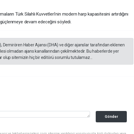
maların Türk Silahlı Kuvvetleri’nin modern harp kapasitesini artırdığını
n güçlenmeye devam edeceğini söyledi.
), Demirören Haber Ajansı (DHA) ve diğer ajanslar tarafından eklenen
lesi olmadan ajans kanallarından çekilmektedir. Bu haberlerde yer
 olup sitemizin hiç bir editörü sorumlu tutulamaz...
Gönder
nuyor ve tekhabergazetesi.com sitesine yaptığınız yorumunuzla ilgili doğrudan veya