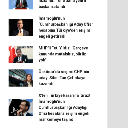
hızlandı... 8 ile daha yeni il
başkanı atandı
İmamoğlu'nun
‘Cumhurbaşkanlığı Aday Ofisi’
hesabına Türkiye'den erişim
engeli getirildi
MHP'li Feti Yıldız: ‘Çerçeve
kanunda mutabıkız, pürüz
yok’
Üsküdar’da seçimi CHP’nin
adayı Sibel Tan Çetinkaya
kazandı
X'ten Türkiye kararına itiraz!
İmamoğlu'nun
Cumhurbaşkanlığı Adaylığı
Ofisi hesabına erişim engeli
mahkemeye taşındı