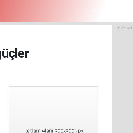
Menü
Reklam kod 
güçler