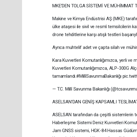
MKE’DEN TOLGA SİSTEMİ VE MÜHİMMAT T
Makine ve Kimya Endüstrisi AŞ (MKE) tarafınd
ülke ataşesi ile sivil ve resmî temsilciler
drone tehditlerine karşı atışlı testleri başarıyl
Ayrıca muhtelif adet ve çapta silah ve mühim
Kara Kuvvetleri Komutanlığımızca, yerli ve m
Kuvvetleri Komutanlığımızca, ALP-300G Alçak
tamamlandı.#MillîSavunmaBakanlığı pic.twi
— T.C. Millî Savunma Bakanlığı (@tcsavunma
ASELSAN’DAN GENİŞ KAPSAMLI TESLİMA
ASELSAN tarafından da çeşitli sistemlerin te
Haberleşme Sistemi Deniz Kuvvetleri Komut
Jam GNSS sistemi, HGK-84 Hassas Güdüm Ki