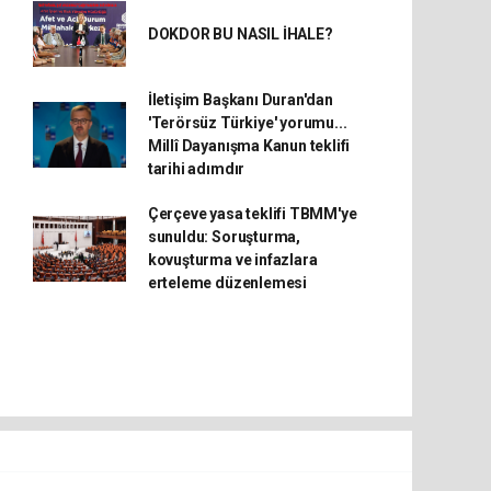
DOKDOR BU NASIL İHALE?
İletişim Başkanı Duran'dan
'Terörsüz Türkiye' yorumu...
Millî Dayanışma Kanun teklifi
tarihi adımdır
Çerçeve yasa teklifi TBMM'ye
sunuldu: Soruşturma,
kovuşturma ve infazlara
erteleme düzenlemesi