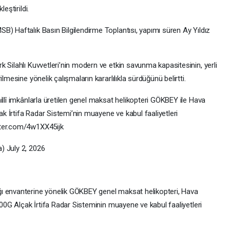
eştirildi.
B) Haftalık Basın Bilgilendirme Toplantısı, yapımı süren Ay Yıldız
 Silahlı Kuvvetleri’nin modern ve etkin savunma kapasitesinin, yerli
lmesine yönelik çalışmaların kararlılıkla sürdüğünü belirtti.
illî imkânlarla üretilen genel maksat helikopteri GÖKBEY ile Hava
 İrtifa Radar Sistemi’nin muayene ve kabul faaliyetleri
tter.com/4w1XX45ijk
) July 2, 2026
ı envanterine yönelik GÖKBEY genel maksat helikopteri, Hava
300G Alçak İrtifa Radar Sisteminin muayene ve kabul faaliyetleri