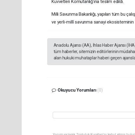
Kuvvetleri Komutanlığ'ına teslim edildi.
Milli Savunma Bakanlığı, yapılan tüm bu çalış
ve yerli-millî savunma sanayi ekosistemini
Anadolu Ajansı (AA), İhlas Haber Ajansı (İHA
tüm haberler, sitemizin editörlerinin müdaha
alan hukuki muhataplar haberi geçen ajanslar
Okuyucu Yorumları
(0)
Yorum yazarak Topluluk Kuralları’nı kabul etmiş bulu