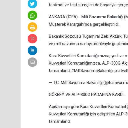
teslimat ve test süreçleri de başarıyla gerçekl
ANKARA (İGFA) - Milli Savunma Bakanlığı (MS
Müşterek Karargâhı’nda gerçekleştirildi.
Bakanlık Sözcüsü Tuğamiral Zeki Aktürk, Türk
ve millî savunma sanayi ürünleriyle güçlendiri
Kara Kuvvetleri Komutanlığımızca, yerli ve m
Kuvvetleri Komutanlığımızca, ALP-300G Alçak
tamamlandı.#MillîSavunmaBakanlığı pic.twi
— T.C. Millî Savunma Bakanlığı (@tcsavunma
GÖKBEY VE ALP-300G RADARINA KABUL
Açıklamaya göre Kara Kuvvetleri Komutanlığ
Kuvvetleri Komutanlığı için geliştirilen ALP-
tamamlandı.