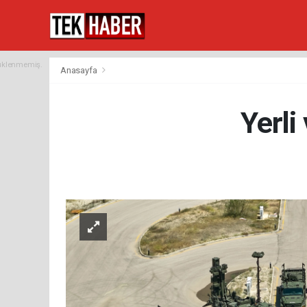
yüklenmemiş.
Anasayfa
Yerli