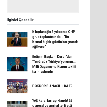
İlginizi Çekebilir
Kılıçdaroğlu 3 yıl sonra CHP
grup toplantısında... "Bu
Kemal hiçbir gücün karşısında
eğilmez"
İletişim Başkanı Duran'dan
'Terörsüz Türkiye' yorumu...
Millî Dayanışma Kanun teklifi
tarihi adımdır
DOKDOR BU NASIL İHALE?
YAŞ kararları açıklandı! 25
general ve amiral terfi etti...