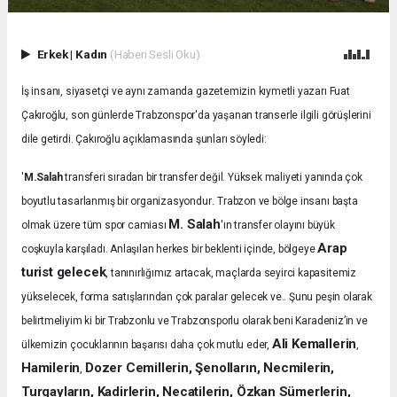
Erkek
|
Kadın
(Haberi Sesli Oku)
İş insanı, siyasetçi ve aynı zamanda gazetemizin kıymetli yazarı Fuat
Çakıroğlu, son günlerde Trabzonspor'da yaşanan transerle ilgili görüşlerini
dile getirdi. Çakıroğlu açıklamasında şunları söyledi:
'
M.Salah
transferi sıradan bir transfer değil. Yüksek maliyeti yanında çok
.
boyutlu tasarlanmış bir organizasyondur
Trabzon ve bölge insanı başta
M. Salah
olmak üzere tüm spor camiası
'ın transfer olayını büyük
Arap
coşkuyla karşıladı.
Anlaşılan herkes bir beklenti içinde, bölgeye
turist gelecek
, tanınırlığımız artacak, maçlarda seyirci kapasitemiz
yükselecek, forma satışlarından çok paralar gelecek ve.. Şunu peşin olarak
belirtmeliyim ki bir Trabzonlu ve Trabzonsporlu olarak beni Karadeniz’in ve
Ali Kemallerin
ülkemizin çocuklarının başarısı daha çok mutlu eder,
,
Hamilerin
Dozer Cemillerin, Şenolların, Necmilerin,
,
Turgayların, Kadirlerin, Necatilerin, Özkan Sümerlerin,