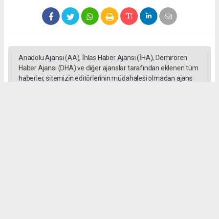
Anadolu Ajansı (AA), İhlas Haber Ajansı (İHA), Demirören
Haber Ajansı (DHA) ve diğer ajanslar tarafından eklenen tüm
haberler, sitemizin editörlerinin müdahalesi olmadan ajans
kanallarından çekilmektedir. Bu haberlerde yer alan hukuki
muhataplar haberi geçen ajanslar olup sitemizin hiç bir
editörü sorumlu tutulamaz...
Okuyucu Yorumları
(0)
Gönder
Yorum yazarak Topluluk Kuralları’nı kabul etmiş bulunuyor ve tekhabergazetesi.com