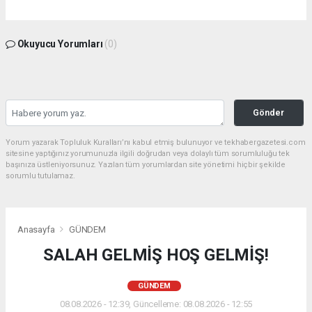
Okuyucu Yorumları
(0)
Gönder
Yorum yazarak Topluluk Kuralları’nı kabul etmiş bulunuyor ve tekhabergazetesi.com
sitesine yaptığınız yorumunuzla ilgili doğrudan veya dolaylı tüm sorumluluğu tek
başınıza üstleniyorsunuz. Yazılan tüm yorumlardan site yönetimi hiçbir şekilde
sorumlu tutulamaz.
Anasayfa
GÜNDEM
SALAH GELMİŞ HOŞ GELMİŞ!
GÜNDEM
08.08.2026 - 12:39, Güncelleme: 08.08.2026 - 12:55