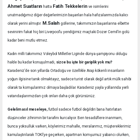
Ahmet Suatların
Fatih Tekkelerin
hatta
ve isimlerini
unutmadığımız diğer değerlerimizin başarıları hala hafızalarımızda kalıcı
M.Salah
olarak yerini almıştır.
gollerine, takımımızın başarılarına elbette
sevinirim fakat hiç biri Liverpool’u yendiğimiz maçtaki Dozer Cemil’in golü
kadar beni mutlu etmez.
Kadın milli takımımız Voleybol Milletler Liginde dünya şampiyonu olduğu
halde bu kadar konuşulmadı,
sizce bu işte bir gariplik yok mu?
Karadeniz’de son yıllarda Ortadoğu ve özellikle Arap kökenli insanların
yoğun ilgisine tanık olmaktayız, sadece turist olarak değil artık mülk sahibi
olarak ta komşularımız olmaya başladılar. Karadeniz yayla yollarında yerli
vatandaşlarımızdan çok onları daha çok görürsünüz.
Gelelim asıl meseleye,
futbol sadece futbol değildiri bana hatırlatan
düşünceler zihnimin bir tarafını kurcalıyor. Ben tesadüflere inanmam,
bunca yoksulluk varken, köylerimiz mahalle, meralarımız, müştereklerimiz
kamulaştırılarak TOKİ’ye geçerken, apartman komşumuz yabancı olurken,