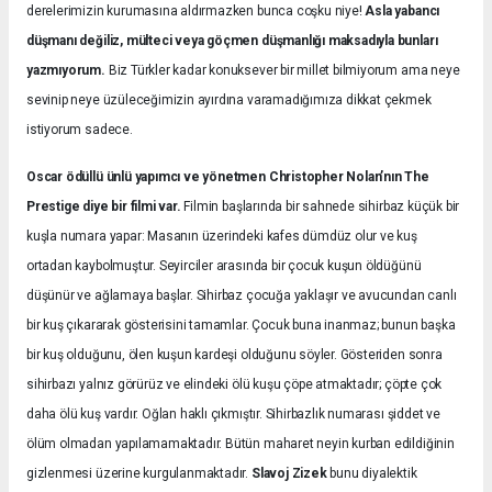
derelerimizin kurumasına aldırmazken bunca coşku niye!
Asla yabancı
düşmanı değiliz, mülteci veya göçmen düşmanlığı maksadıyla bunları
yazmıyorum.
Biz Türkler kadar konuksever bir millet bilmiyorum ama neye
sevinip neye üzüleceğimizin ayırdına varamadığımıza dikkat çekmek
istiyorum sadece.
Oscar ödüllü ünlü yapımcı ve yönetmen Christopher Nolan’nın The
Prestige diye bir filmi var.
Filmin başlarında bir sahnede sihirbaz küçük bir
kuşla numara yapar: Masanın üzerindeki kafes dümdüz olur ve kuş
ortadan kaybolmuştur. Seyirciler arasında bir çocuk kuşun öldüğünü
düşünür ve ağlamaya başlar. Sihirbaz çocuğa yaklaşır ve avucundan canlı
bir kuş çıkararak gösterisini tamamlar. Çocuk buna inanmaz; bunun başka
bir kuş olduğunu, ölen kuşun kardeşi olduğunu söyler. Gösteriden sonra
sihirbazı yalnız görürüz ve elindeki ölü kuşu çöpe atmaktadır; çöpte çok
daha ölü kuş vardır. Oğlan haklı çıkmıştır. Sihirbazlık numarası şiddet ve
ölüm olmadan yapılamamaktadır. Bütün maharet neyin kurban edildiğinin
gizlenmesi üzerine kurgulanmaktadır.
Slavoj Zizek
bunu diyalektik