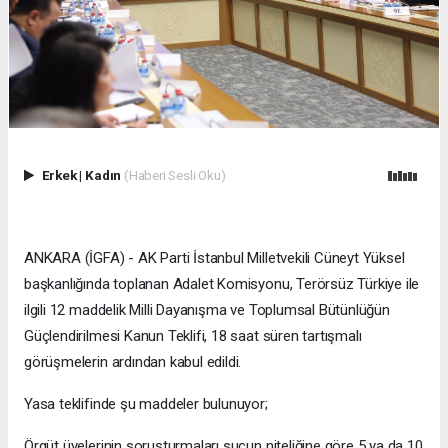
Erkek
|
Kadın
(Haberi Sesli Oku)
ANKARA (İGFA) - AK Parti İstanbul Milletvekili Cüneyt Yüksel
başkanlığında toplanan Adalet Komisyonu, Terörsüz Türkiye ile
ilgili 12 maddelik Milli Dayanışma ve Toplumsal Bütünlüğün
Güçlendirilmesi Kanun Teklifi, 18 saat süren tartışmalı
görüşmelerin ardından kabul edildi.
Yasa teklifinde şu maddeler bulunuyor;
Örgüt üyelerinin soruşturmaları suçun niteliğine göre 5 ya da 10