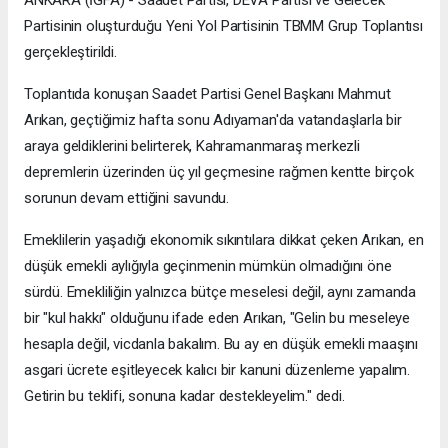
ANKARA (İGFA) - Saadet Partisi, DEVA Partisi ve Gelecek
Partisinin oluşturduğu Yeni Yol Partisinin TBMM Grup Toplantısı
gerçekleştirildi.
Toplantıda konuşan Saadet Partisi Genel Başkanı Mahmut
Arıkan, geçtiğimiz hafta sonu Adıyaman'da vatandaşlarla bir
araya geldiklerini belirterek, Kahramanmaraş merkezli
depremlerin üzerinden üç yıl geçmesine rağmen kentte birçok
sorunun devam ettiğini savundu.
Emeklilerin yaşadığı ekonomik sıkıntılara dikkat çeken Arıkan, en
düşük emekli aylığıyla geçinmenin mümkün olmadığını öne
sürdü. Emekliliğin yalnızca bütçe meselesi değil, aynı zamanda
bir "kul hakkı" olduğunu ifade eden Arıkan, "Gelin bu meseleye
hesapla değil, vicdanla bakalım. Bu ay en düşük emekli maaşını
asgari ücrete eşitleyecek kalıcı bir kanuni düzenleme yapalım.
Getirin bu teklifi, sonuna kadar destekleyelim." dedi.