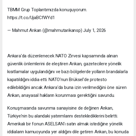
TBMM Grup Toplantımızda konuşuyorum.
https://t.co/UjaBCfWYd1
— Mahmut Arıkan (@mahmutarikansp) July 1, 2026
Ankara'da düzenlenecek NATO Zirvesi kapsamında alınan
güvenlik önlemlerini de eleştiren Arıkan, gazetecilere yönelik
kısıtlamalar uygulandığını ve bazı bölgelerde yolların brandalarla
kapatıldığını iddia etti. NATO'nun Brüksel'de protesto
edilebildiğini ancak Ankara'da buna izin verilmediğini öne süren
Arıkan, anayasal hakların korunması gerektiğini savundu.
Konuşmasında savunma sanayisine de değinen Arıkan,
Türkiye'nin bu alandaki yatırımlarını desteklediklerini belirtti.
Amerikalı bir fonun ASELSAN'ı satın almak istediğine yönelik
iddiaların kamuoyunda yer aldığını dile getiren Arıkan, bu konuda