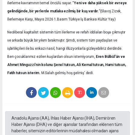
ilerleme kavramının temel öncülü sayar. “
Yeni ve daha yüksek bir evreye
gelindiğinde, bir yerlerde mutlaka ezilmiş bir kuş vardır.
”(Slavoj Zizek,
İlerlemeye Karşı, Mayıs 2026 1.Basım Türkiye İş Bankası Kültür Yay.)
Neoliberal kapitalist sistemin tüm ilerleme ve refah iddiaları boşa çıkmıştır
ve arkada büyük bir yıkım bırakmıştır. Şimdi, sistem tüm paydaşları ve
işbirlikçileri ile bu enkazı nasıl, hangi illüzyonlarla gizleyebiliriz derdinde.
Ben çocuklarımız ezilen kuşlardan olsun istemiyorum,
Eren Bülbül’ün ve
Ahmet Minguzzi’nin kolunu Şenol tutsun, Ali Kemal tutsun, Hami tutsun,
Fatih tutsun isterim.
M.Salah gelmiş hoş gelmiş' dedi.
Anadolu Ajansı (AA), İhlas Haber Ajansı (İHA), Demirören
Haber Ajansı (DHA) ve diğer ajanslar tarafından eklenen tüm
haberler, sitemizin editörlerinin müdahalesi olmadan ajans