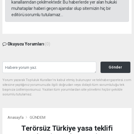
kanallarından çekilmektedir. Bu haberlerde yer alan hukuki
muhataplar haberi geçen ajanslar olup sitemizin hiç bir
editörü sorumlu tutulamaz...
Okuyucu Yorumları
(0)
Gönder
Yorum yazarak Topluluk Kuralları’nı kabul etmiş bulunuyor ve tekhabergazetesi.com
sitesine yaptığınız yorumunuzla ilgili doğrudan veya dolaylı tüm sorumluluğu tek
başınıza üstleniyorsunuz. Yazılan tüm yorumlardan site yönetimi hiçbir şekilde
sorumlu tutulamaz.
Anasayfa
GÜNDEM
Terörsüz Türkiye yasa teklifi