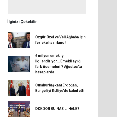
İlginizi Çekebilir
Özgür Özel ve Veli Ağbaba için
fezleke hazırlandı!
6 milyon emekliyi
ilgilendiriyor... Emekli aylığı
fark ödemeleri 7 Ağustos'ta
hesaplarda
Cumhurbaşkanı Erdoğan,
Bahçeli'yi Külliye'de kabul etti
DOKDOR BU NASIL İHALE?