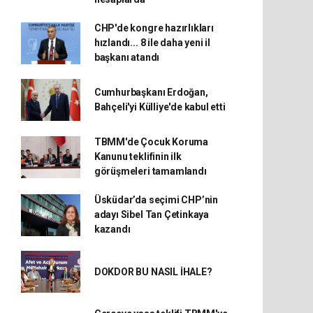
CHP'de kongre hazırlıkları
hızlandı... 8 ile daha yeni il
başkanı atandı
Cumhurbaşkanı Erdoğan,
Bahçeli'yi Külliye'de kabul etti
TBMM'de Çocuk Koruma
Kanunu teklifinin ilk
görüşmeleri tamamlandı
Üsküdar’da seçimi CHP’nin
adayı Sibel Tan Çetinkaya
kazandı
DOKDOR BU NASIL İHALE?