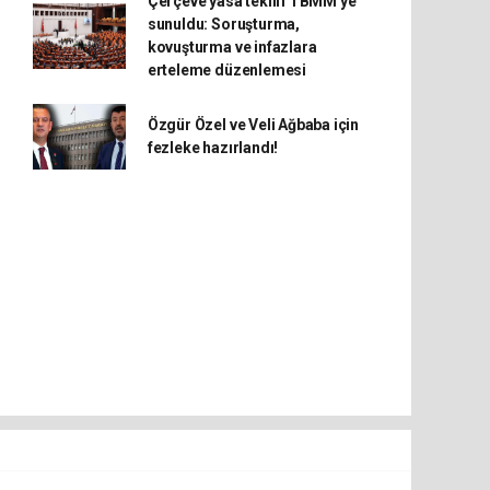
Çerçeve yasa teklifi TBMM'ye
sunuldu: Soruşturma,
kovuşturma ve infazlara
erteleme düzenlemesi
Özgür Özel ve Veli Ağbaba için
fezleke hazırlandı!