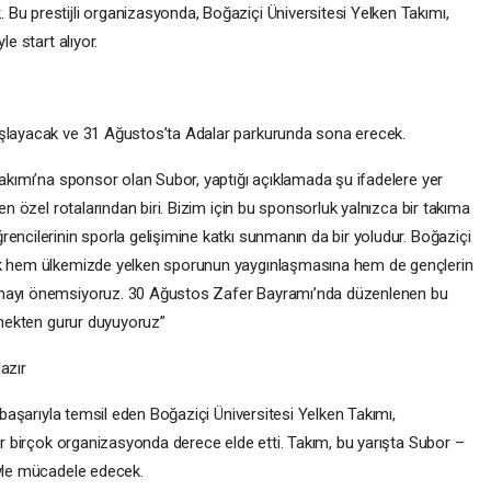
Bu prestijli organizasyonda, Boğaziçi Üniversitesi Yelken Takımı,
le start alıyor.
aşlayacak ve 31 Ağustos’ta Adalar parkurunda sona erecek.
Takımı’na sponsor olan Subor, yaptığı açıklamada şu ifadelere yer
 en özel rotalarından biri. Bizim için bu sponsorluk yalnızca bir takıma
encilerinin sporla gelişimine katkı sunmanın da bir yoludur. Boğaziçi
rek hem ülkemizde yelken sporunun yaygınlaşmasına hem de gençlerin
nmayı önemsiyoruz. 30 Ağustos Zafer Bayramı’nda düzenlenen bu
etmekten gurur duyuyoruz”
azır
i başarıyla temsil eden Boğaziçi Üniversitesi Yelken Takımı,
dar birçok organizasyonda derece elde etti. Takım, bu yarışta Subor –
iyle mücadele edecek.