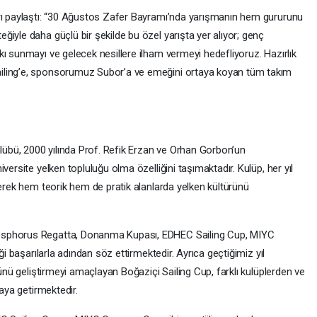
arı paylaştı: “30 Ağustos Zafer Bayramı’nda yarışmanın hem gururunu
iyle daha güçlü bir şekilde bu özel yarışta yer alıyor; genç
ı sunmayı ve gelecek nesillere ilham vermeyi hedefliyoruz. Hazırlık
iling’e, sponsorumuz Subor’a ve emeğini ortaya koyan tüm takım
ulübü, 2000 yılında Prof. Refik Erzan ve Orhan Gorbon’un
versite yelken topluluğu olma özelliğini taşımaktadır. Kulüp, her yıl
rerek hem teorik hem de pratik alanlarda yelken kültürünü
osphorus Regatta, Donanma Kupası, EDHEC Sailing Cup, MIYC
ği başarılarla adından söz ettirmektedir. Ayrıca geçtiğimiz yıl
rünü geliştirmeyi amaçlayan Boğaziçi Sailing Cup, farklı kulüplerden ve
raya getirmektedir.