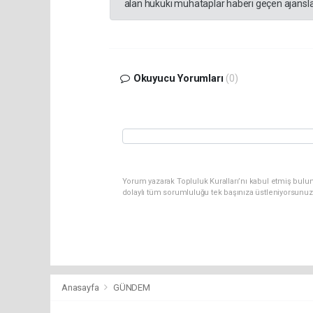
alan hukuki muhataplar haberi geçen ajanslar
Okuyucu Yorumları
(0)
Yorum yazarak Topluluk Kuralları’nı kabul etmiş bulu
dolaylı tüm sorumluluğu tek başınıza üstleniyorsunuz
Anasayfa
GÜNDEM