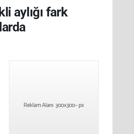
li aylığı fark
larda