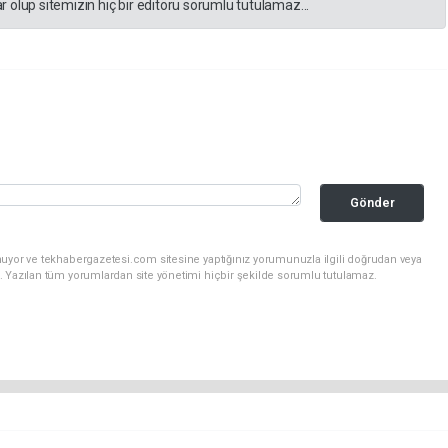
 olup sitemizin hiç bir editörü sorumlu tutulamaz...
Gönder
nuyor ve tekhabergazetesi.com sitesine yaptığınız yorumunuzla ilgili doğrudan veya
. Yazılan tüm yorumlardan site yönetimi hiçbir şekilde sorumlu tutulamaz.