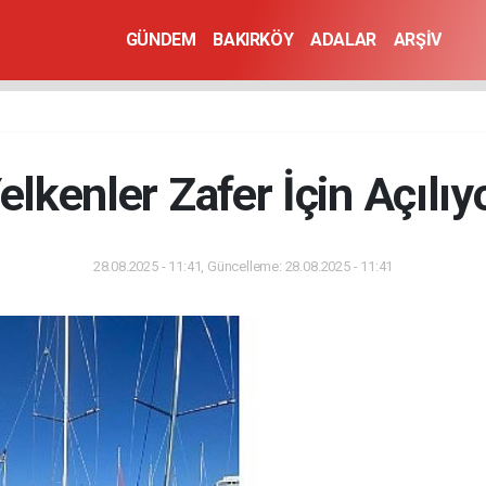
GÜNDEM
BAKIRKÖY
ADALAR
ARŞİV
elkenler Zafer İçin Açılıy
28.08.2025 - 11:41, Güncelleme: 28.08.2025 - 11:41