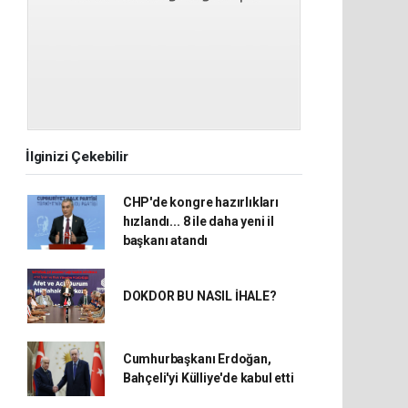
İlginizi Çekebilir
CHP'de kongre hazırlıkları
hızlandı... 8 ile daha yeni il
başkanı atandı
DOKDOR BU NASIL İHALE?
Cumhurbaşkanı Erdoğan,
Bahçeli'yi Külliye'de kabul etti