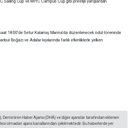
Sailing Cup ve MIYC Campus Cup gibi prestijli yarışlardan
saat 18:00’de Setur Kalamış Marina’da düzenlenecek ödül töreninde
bul Boğazı ve Adalar kıyılarında farklı etkinliklerle yelken
), Demirören Haber Ajansı (DHA) ve diğer ajanslar tarafından eklenen
lesi olmadan ajans kanallarından çekilmektedir. Bu haberlerde yer