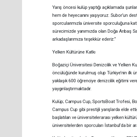
Yarış öncesi kulüp yaptığı açıklamada şunl
hem de heyecanını yaşıyoruz. Subor’un desteğ
sporcularımızla üniversite sporculuğuna katk
sürecimizde yanımızda olan Doğa Arıbaş Sa
arkadaşlarımıza teşekkür ederiz.”
Yelken Kültürüne Katkı
Boğaziçi Üniversitesi Denizcilik ve Yelken K
öncülüğünde kurulmuş olup Türkiye’nin ilk üni
yaklaşık 600 öğrenciye denizcilik eğitimi ve
yaygınlaştırmaktadır.
Kulüp; Campus Cup, SportsBoat Trofesi, B
Campus Cup gibi prestijli yarışlarda elde etti
başlatılan ve üniversitelerarası yelken kültü
üniversitelerden sporcuları İstanbul’da bir a