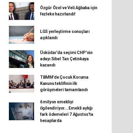
Özgür Özel ve Veli Ağbaba için
fezleke hazırlandı!
LGS yerleştirme sonuçları
açıklandı
Üsküdar’da seçimi CHP’nin
adayı Sibel Tan Çetinkaya
kazandı
TBMM'de Çocuk Koruma
Kanunu teklifinin ilk
görüşmeleri tamamlandı
6 milyon emekliyi
ilgilendiriyor... Emekli aylığı
fark ödemeleri 7 Ağustos'ta
hesaplarda