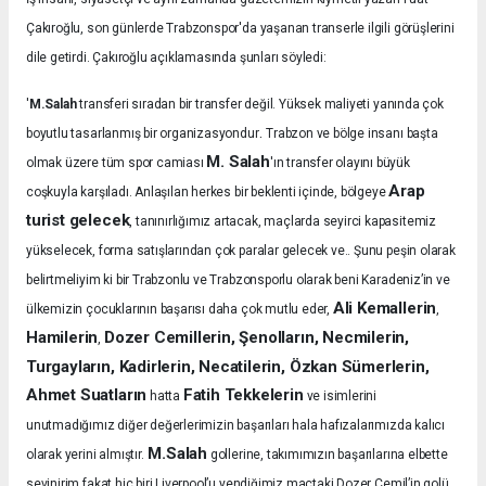
Çakıroğlu, son günlerde Trabzonspor'da yaşanan transerle ilgili görüşlerini
dile getirdi. Çakıroğlu açıklamasında şunları söyledi:
'
M.Salah
transferi sıradan bir transfer değil. Yüksek maliyeti yanında çok
.
boyutlu tasarlanmış bir organizasyondur
Trabzon ve bölge insanı başta
M. Salah
olmak üzere tüm spor camiası
'ın transfer olayını büyük
Arap
coşkuyla karşıladı.
Anlaşılan herkes bir beklenti içinde, bölgeye
turist gelecek
, tanınırlığımız artacak, maçlarda seyirci kapasitemiz
yükselecek, forma satışlarından çok paralar gelecek ve.. Şunu peşin olarak
belirtmeliyim ki bir Trabzonlu ve Trabzonsporlu olarak beni Karadeniz’in ve
Ali Kemallerin
ülkemizin çocuklarının başarısı daha çok mutlu eder,
,
Hamilerin
Dozer Cemillerin, Şenolların, Necmilerin,
,
Turgayların, Kadirlerin, Necatilerin, Özkan Sümerlerin,
Ahmet Suatların
Fatih Tekkelerin
hatta
ve isimlerini
unutmadığımız diğer değerlerimizin başarıları hala hafızalarımızda kalıcı
M.Salah
olarak yerini almıştır.
gollerine, takımımızın başarılarına elbette
sevinirim fakat hiç biri Liverpool’u yendiğimiz maçtaki Dozer Cemil’in golü