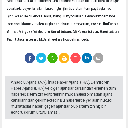
Neoliberal kapitalist sistemin tüm ilerleme ve refah iddiaları boşa çıkmıştır
ve arkada büyük bir yıkım bırakmıştır. Şimdi, sistem tüm paydaşları ve
işbirlikçileri ile bu enkazı nasıl, hangi illüzyonlarla gizleyebiliriz derdinde.
Ben çocuklarımız ezilen kuşlardan olsun istemiyorum,
Eren Bülbül’ün ve
Ahmet Minguzzi’nin kolunu Şenol tutsun, Ali Kemal tutsun, Hami tutsun,
Fatih tutsun isterim.
M.Salah gelmiş hoş gelmiş' dedi.
Anadolu Ajansı (AA), İhlas Haber Ajansı (İHA), Demirören
Haber Ajansı (DHA) ve diğer ajanslar tarafından eklenen tüm
haberler, sitemizin editörlerinin müdahalesi olmadan ajans
kanallarından çekilmektedir. Bu haberlerde yer alan hukuki
muhataplar haberi geçen ajanslar olup sitemizin hiç bir
editörü sorumlu tutulamaz...