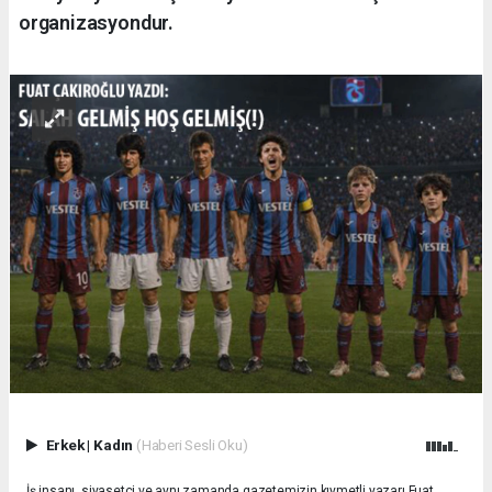
organizasyondur.
Erkek
|
Kadın
(Haberi Sesli Oku)
İş insanı, siyasetçi ve aynı zamanda gazetemizin kıymetli yazarı Fuat