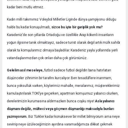
kadar beni mutlu etmez.
Kadın milli takımımız Voleybol Milletler Liginde dünya şampiyonu olduğu
halde bu kadar konuşulmadı,
sizce bu işte bir gariplik yok mu?
Karadeniz’de son yıllarda Ortadoğu ve özellikle Arap kökenli insanların
yoğun ilgisine tanık olmaktayız, sadece turist olarak değil artık mülk sahibi
olarak ta komşularımız olmaya başladılar. Karadeniz yayla yollarında yerli
vatandaşlarımızdan çok onları daha çok görürsünüz.
Gelelim asıl meseleye,
futbol sadece futbol değildiri bana hatırlatan
düşünceler zihnimin bir tarafını kurcalıyor. Ben tesadüflere inanmam,
bunca yoksulluk varken, köylerimiz mahalle, meralarımız, müştereklerimiz
kamulaştırılarak TOKİ’ye geçerken, apartman komşumuz yabancı olurken,
derelerimizin kurumasına aldırmazken bunca coşku niye!
Asla yabancı
düşmanı değiliz, mülteci veya göçmen düşmanlığı maksadıyla bunları
yazmıyorum.
Biz Türkler kadar konuksever bir millet bilmiyorum ama neye
sevinip neye üzüleceğimizin ayırdına varamadığımıza dikkat çekmek