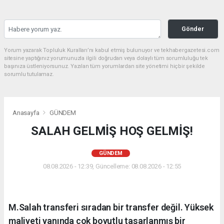
Gönder
Yorum yazarak Topluluk Kuralları’nı kabul etmiş bulunuyor ve tekhabergazetesi.com
sitesine yaptığınız yorumunuzla ilgili doğrudan veya dolaylı tüm sorumluluğu tek
başınıza üstleniyorsunuz. Yazılan tüm yorumlardan site yönetimi hiçbir şekilde
sorumlu tutulamaz.
Anasayfa
GÜNDEM
SALAH GELMİŞ HOŞ GELMİŞ!
GÜNDEM
08.08.2026 - 12:39, Güncelleme: 08.08.2026 - 12:55
M.Salah transferi sıradan bir transfer değil. Yüksek
maliyeti yanında çok boyutlu tasarlanmış bir