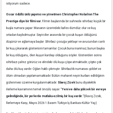
istiyorum sadece.
Oscar ödüllü ünlü yapımcı ve yönetmen Christopher Nolan’nın The
Prestige diye bir filmi var.
Filmin başlarında bir sahnede sihirbaz küçük bir
kuşla numara yapar: Masanın üzerindeki kafes dümdüz olur ve kuş
ortadan kaybolmuştur. Seyirciler arasında bir çocuk kuşun öldüğünü
düşünür ve ağlamaya başlar. Sihirbaz çocuğa yaklaşır ve avucundan canlı
bir kuş çıkararak gösterisini tamamlar. Çocuk buna inanmaz; bunun başka
bir kuş olduğunu, ölen kuşun kardeşi olduğunu söyler. Gösteriden sonra
sihirbazı yalnız görürüz ve elindeki ölü kuşu çöpe atmaktadır; çöpte çok
daha ölü kuş vardır. Oğlan haklı çıkmıştır. Sihirbazlık numarası şiddet ve
ölüm olmadan yapılamamaktadır. Bütün maharet neyin kurban edildiğinin
gizlenmesi üzerine kurgulanmaktadır.
Slavoj Zizek
bunu diyalektik
ilerleme kavramının temel öncülü sayar. “
Yeni ve daha yüksek bir evreye
gelindiğinde, bir yerlerde mutlaka ezilmiş bir kuş vardır.
”(Slavoj Zizek,
İlerlemeye Karşı, Mayıs 2026 1.Basım Türkiye İş Bankası Kültür Yay.)