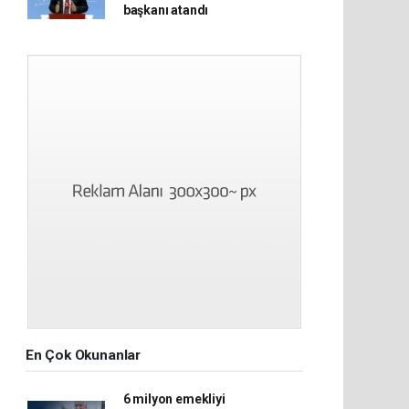
başkanı atandı
En Çok Okunanlar
6 milyon emekliyi