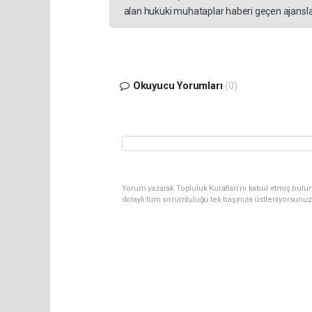
alan hukuki muhataplar haberi geçen ajanslar
Okuyucu Yorumları
(0)
Yorum yazarak Topluluk Kuralları’nı kabul etmiş bulu
dolaylı tüm sorumluluğu tek başınıza üstleniyorsunuz