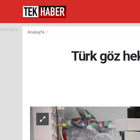
yüklenmemiş.
Anasayfa
Türk göz hek