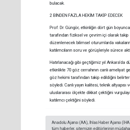
bulacak.
2 BİNDEN FAZLA HEKİM TAKİP EDECEK
Prof. Dr. Güngör, etkinliğin dört gün boyunc
tarafından fiziksel ve çevrim içi olarak takip 
düzenlenecek bilimsel oturumlarda vakaların
katılımcıların soru ve görüşleriyle sürece akt
Hatırlanacağı gibi geçtiğimiz yıl Ankara’d
etkinlikte 70 göz cerrahının canlı ameliyat g
göz hekimi tarafından takip edildiğini belirte
söyledi. Canlı yayın kalitesi, teknik altyapıs
uluslararası ölçekte dikkat çektiğini vurgu
katılımcı çektiğini söyledi.
Anadolu Ajansı (AA), İhlas Haber Ajansı (İHA
tüm haberler, sitemizin editörlerinin müdaha