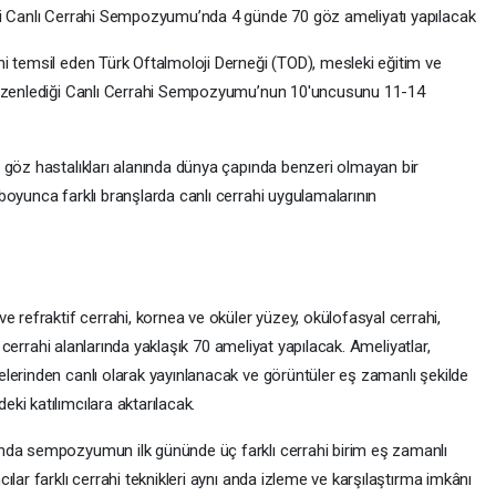
ki Canlı Cerrahi Sempozyumu’nda 4 günde 70 göz ameliyatı yapılacak
i temsil eden Türk Oftalmoloji Derneği (TOD), mesleki eğitim ve
 düzenlediği Canlı Cerrahi Sempozyumu’nun 10'uncusunu 11-14
 göz hastalıkları alanında dünya çapında benzeri olmayan bir
boyunca farklı branşlarda canlı cerrahi uygulamalarının
efraktif cerrahi, kornea ve oküler yüzey, okülofasyal cerrahi,
l cerrahi alanlarında yaklaşık 70 ameliyat yapılacak. Ameliyatlar,
lerinden canlı olarak yayınlanacak ve görüntüler eş zamanlı şekilde
ki katılımcılara aktarılacak.
nda sempozyumun ilk gününde üç farklı cerrahi birim eş zamanlı
lar farklı cerrahi teknikleri aynı anda izleme ve karşılaştırma imkânı