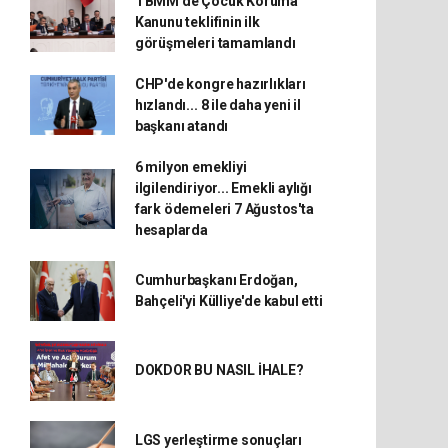
TBMM'de Çocuk Koruma
Kanunu teklifinin ilk
görüşmeleri tamamlandı
CHP'de kongre hazırlıkları
hızlandı... 8 ile daha yeni il
başkanı atandı
6 milyon emekliyi
ilgilendiriyor... Emekli aylığı
fark ödemeleri 7 Ağustos'ta
hesaplarda
Cumhurbaşkanı Erdoğan,
Bahçeli'yi Külliye'de kabul etti
DOKDOR BU NASIL İHALE?
LGS yerleştirme sonuçları