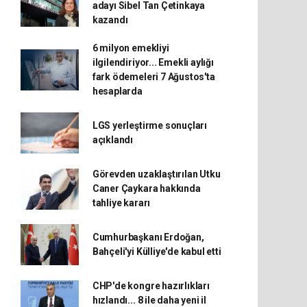
adayı Sibel Tan Çetinkaya
kazandı
6 milyon emekliyi
ilgilendiriyor... Emekli aylığı
fark ödemeleri 7 Ağustos'ta
hesaplarda
LGS yerleştirme sonuçları
açıklandı
Görevden uzaklaştırılan Utku
Caner Çaykara hakkında
tahliye kararı
Cumhurbaşkanı Erdoğan,
Bahçeli'yi Külliye'de kabul etti
CHP'de kongre hazırlıkları
hızlandı... 8 ile daha yeni il