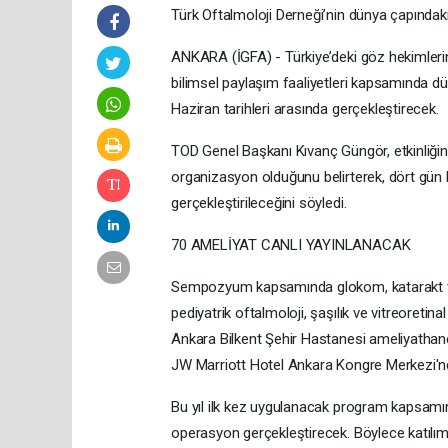
Türk Oftalmoloji Derneği’nin dünya çapında
ANKARA (İGFA) - Türkiye’deki göz hekimlerin
bilimsel paylaşım faaliyetleri kapsamında
Haziran tarihleri arasında gerçekleştirecek.
TOD Genel Başkanı Kıvanç Güngör, etkinliğin
organizasyon olduğunu belirterek, dört gün 
gerçekleştirileceğini söyledi.
70 AMELİYAT CANLI YAYINLANACAK
Sempozyum kapsamında glokom, katarakt ve r
pediyatrik oftalmoloji, şaşılık ve vitreoretina
Ankara Bilkent Şehir Hastanesi ameliyathane
JW Marriott Hotel Ankara Kongre Merkezi'nde
Bu yıl ilk kez uygulanacak program kapsamı
operasyon gerçekleştirecek. Böylece katılımcı