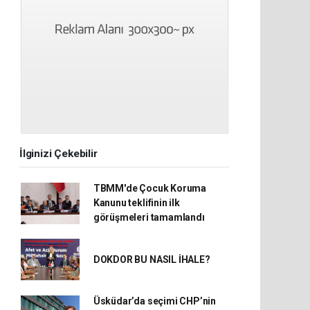
İlginizi Çekebilir
TBMM'de Çocuk Koruma
Kanunu teklifinin ilk
görüşmeleri tamamlandı
DOKDOR BU NASIL İHALE?
Üsküdar’da seçimi CHP’nin