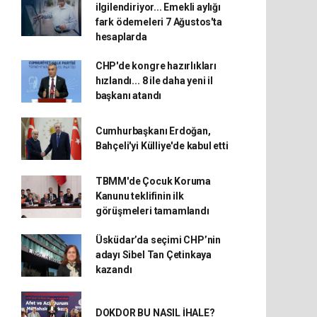
ilgilendiriyor... Emekli aylığı
fark ödemeleri 7 Ağustos'ta
hesaplarda
CHP'de kongre hazırlıkları
hızlandı... 8 ile daha yeni il
başkanı atandı
Cumhurbaşkanı Erdoğan,
Bahçeli'yi Külliye'de kabul etti
TBMM'de Çocuk Koruma
Kanunu teklifinin ilk
görüşmeleri tamamlandı
Üsküdar’da seçimi CHP’nin
adayı Sibel Tan Çetinkaya
kazandı
DOKDOR BU NASIL İHALE?