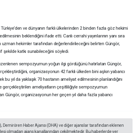
a Türkiye’den ve dünyanın farklı ülkelerinden 2 binden fazla göz hekimi
edilmesinin beklendiğini ifade etti. Canlı cerrahi yayınlarının yanı sıra
 uzman hekimler tarafından değerlendirileceğini belirten Güngör,
if şekilde katkı sunabileceğini söyledi.
a düzenlenen sempozyumun yoğun ilgi gördüğünü hatırlatan Güngör,
erçekleştirdiğini, organizasyonun 42 farklı ülkeden bini aşkın yabancı
rek bu yıl da yaklaşık 70 hastanın ameliyat edilmesinin planlandığını
ı ve gerçekleştirilen ameliyatların çeşitliliğiyle sempozyumun
layan Güngör, organizasyonun her geçen yıl daha fazla yabancı
), Demirören Haber Ajansı (DHA) ve diğer ajanslar tarafından eklenen
lesi olmadan ajans kanallarından çekilmektedir. Bu haberlerde yer