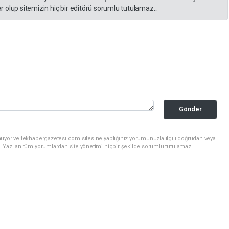
 olup sitemizin hiç bir editörü sorumlu tutulamaz...
Gönder
nuyor ve tekhabergazetesi.com sitesine yaptığınız yorumunuzla ilgili doğrudan veya
. Yazılan tüm yorumlardan site yönetimi hiçbir şekilde sorumlu tutulamaz.