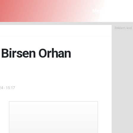
Menü
Reklam kod 
ı Birsen Orhan
4 - 15:17