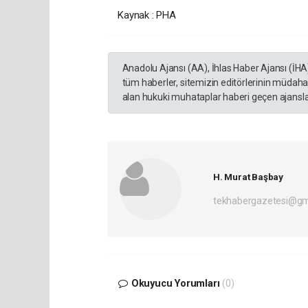
Kaynak : PHA
Anadolu Ajansı (AA), İhlas Haber Ajansı (İHA
tüm haberler, sitemizin editörlerinin müdaha
alan hukuki muhataplar haberi geçen ajanslar
H. Murat Başbay
tekhabergazetesi@gm
Okuyucu Yorumları
(0)