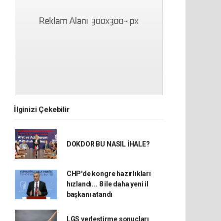
İlginizi Çekebilir
DOKDOR BU NASIL İHALE?
CHP'de kongre hazırlıkları
hızlandı... 8 ile daha yeni il
başkanı atandı
LGS yerleştirme sonuçları