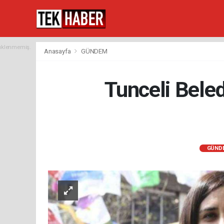
yüklenmemiş.
Anasayfa
GÜNDEM
Tunceli Beled
GÜND