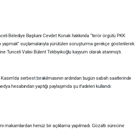
Tunceli Belediye Başkanı Cevdet Konak hakkında “terör örgütü PKK
ı yapmak” suçlamalarıyla yürütülen soruşturma gerekçe gösterilerek
rine Tunceli Valisi Bülent Tekbıyıkoğlu kayyum olarak atanmıştı.
4 Kasım’da serbest bırakılmasının ardından bugün sabah saatlerinde
medya hesabından yaptığı paylaşımda şu ifadeleri kullandı:
resmi makamlardan henüz bir açıklama yapılmadı. Gözaltı sürecine