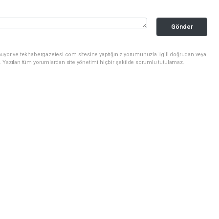
Gönder
nuyor ve tekhabergazetesi.com sitesine yaptığınız yorumunuzla ilgili doğrudan veya
. Yazılan tüm yorumlardan site yönetimi hiçbir şekilde sorumlu tutulamaz.