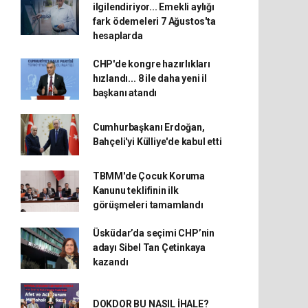
ilgilendiriyor... Emekli aylığı
fark ödemeleri 7 Ağustos'ta
hesaplarda
CHP'de kongre hazırlıkları
hızlandı... 8 ile daha yeni il
başkanı atandı
Cumhurbaşkanı Erdoğan,
Bahçeli'yi Külliye'de kabul etti
TBMM'de Çocuk Koruma
Kanunu teklifinin ilk
görüşmeleri tamamlandı
Üsküdar’da seçimi CHP’nin
adayı Sibel Tan Çetinkaya
kazandı
DOKDOR BU NASIL İHALE?