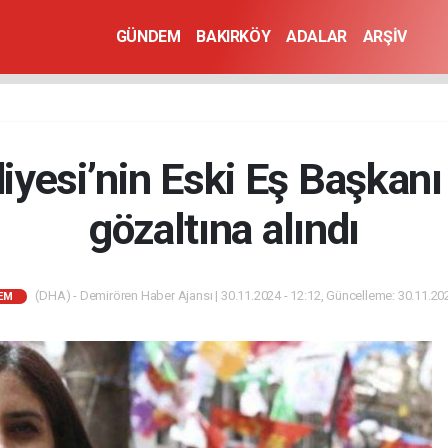
GÜNDEM
BAKIRKÖY
ADALAR
ARŞİV
iyesi’nin Eski Eş Başkan
gözaltına alındı
(DHA) - Demirören Haber Ajansı | 30.11.2024 - 12:12, Güncelleme: 30.11.202
EM