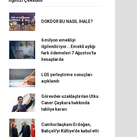
İlginizi Çekebilir
DOKDOR BU NASIL İHALE?
6 milyon emekliyi
ilgilendiriyor... Emekli aylığı
fark ödemeleri 7 Ağustos'ta
hesaplarda
LGS yerleştirme sonuçları
açıklandı
Görevden uzaklaştırılan Utku
Caner Çaykara hakkında
tahliye kararı
Cumhurbaşkanı Erdoğan,
Bahçeli'yi Külliye'de kabul etti