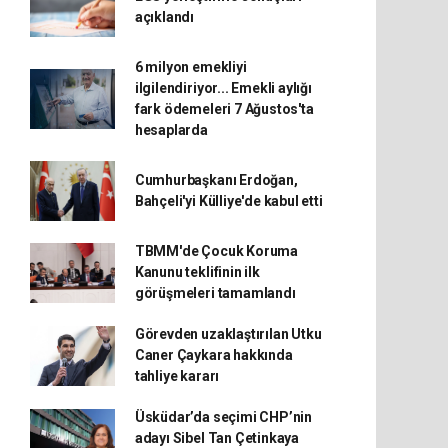
açıklandı
6 milyon emekliyi
ilgilendiriyor... Emekli aylığı
fark ödemeleri 7 Ağustos'ta
hesaplarda
Cumhurbaşkanı Erdoğan,
Bahçeli'yi Külliye'de kabul etti
TBMM'de Çocuk Koruma
Kanunu teklifinin ilk
görüşmeleri tamamlandı
Görevden uzaklaştırılan Utku
Caner Çaykara hakkında
tahliye kararı
Üsküdar’da seçimi CHP’nin
adayı Sibel Tan Çetinkaya