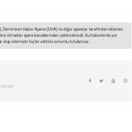
), Demirören Haber Ajansı (DHA) ve diğer ajanslar tarafından eklenen
lesi olmadan ajans kanallarından çekilmektedir. Bu haberlerde yer
 olup sitemizin hiç bir editörü sorumlu tutulamaz...
ail.com