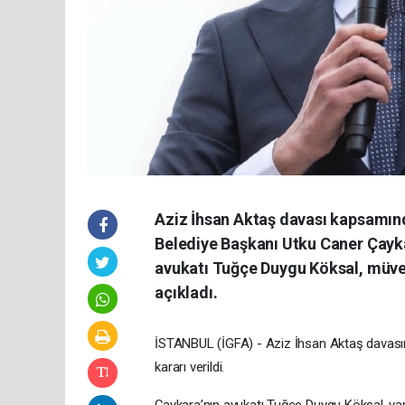
Aziz İhsan Aktaş davası kapsamınd
Belediye Başkanı Utku Caner Çaykar
avukatı Tuğçe Duygu Köksal, müve
açıkladı.
İSTANBUL (İGFA) - Aziz İhsan Aktaş davasın
kararı verildi.