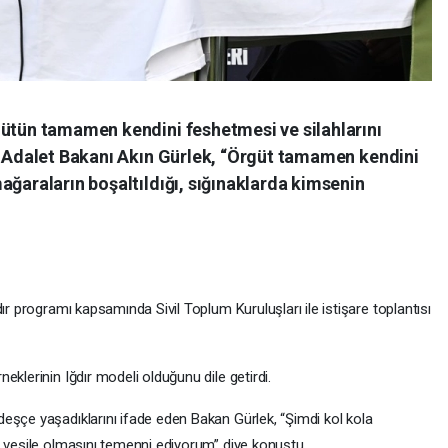
gütün tamamen kendini feshetmesi ve silahlarını
en Adalet Bakanı Akın Gürlek, “Örgüt tamamen kendini
ağaraların boşaltıldığı, sığınaklarda kimsenin
ır programı kapsamında Sivil Toplum Kuruluşları ile istişare toplantısı
eklerinin Iğdır modeli olduğunu dile getirdi.
eşçe yaşadıklarını ifade eden Bakan Gürlek, “Şimdi kol kola
a vesile olmasını temenni ediyorum” diye konuştu.