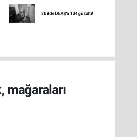
30 ilde DEAŞ'a 104 gözaltı!
k, mağaraları