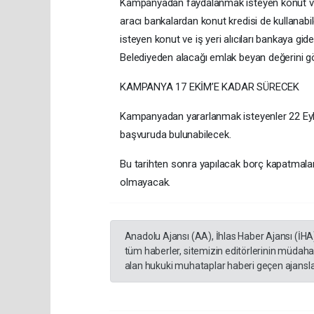
Kampanyadan faydalanmak isteyen konut ve iş
aracı bankalardan konut kredisi de kullana
isteyen konut ve iş yeri alıcıları bankaya gid
Belediyeden alacağı emlak beyan değerini g
KAMPANYA 17 EKİM’E KADAR SÜRECEK
Kampanyadan yararlanmak isteyenler 22 Eylül
başvuruda bulunabilecek.
Bu tarihten sonra yapılacak borç kapatmal
olmayacak.
Anadolu Ajansı (AA), İhlas Haber Ajansı (İHA
tüm haberler, sitemizin editörlerinin müdaha
alan hukuki muhataplar haberi geçen ajanslar