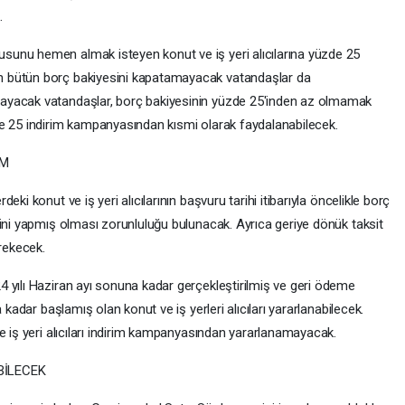
.
unu hemen almak isteyen konut ve iş yeri alıcılarına yüzde 25
 bütün borç bakiyesini kapatamayacak vatandaşlar da
ayacak vatandaşlar, borç bakiyesinin yüzde 25'inden az olmamak
de 25 indirim kampanyasından kısmi olarak faydalanabilecek.
İM
ki konut ve iş yeri alıcılarının başvuru tarihi itibarıyla öncelikle borç
rini yapmış olması zorunluluğu bulunacak. Ayrıca geriye dönük taksit
rekecek.
 yılı Haziran ayı sonuna kadar gerçekleştirilmiş ve geri ödeme
 kadar başlamış olan konut ve iş yerleri alıcıları yararlanabilecek.
e iş yeri alıcıları indirim kampanyasından yararlanamayacak.
BİLECEK