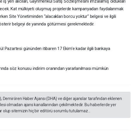
 yeri alıcıları, Gayrimenkul Satış Sözleşmesini imzalamış oldukları
bilecek. Kat mülkiyeti oluşmuş projelerde kampanyadan faydalanmak
erken Site Yönetiminden "alacakları borcu yoktur" belgesi ve ilgili
österir belgeyi de yanında götürmesi gerekmektedir.
 Pazartesi gününden itibaren 17 Ekim'e kadar ilgili bankaya
arında söz konusu indirim oranından yararlanılması mümkün
), Demirören Haber Ajansı (DHA) ve diğer ajanslar tarafından eklenen
lesi olmadan ajans kanallarından çekilmektedir. Bu haberlerde yer
 olup sitemizin hiç bir editörü sorumlu tutulamaz...