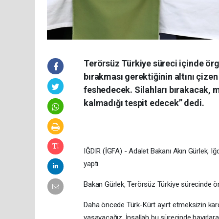
Terörsüz Türkiye süreci içinde ör
bırakması gerektiğinin altını çiz
feshedecek. Silahları bırakacak, m
kalmadığı tespit edecek” dedi.
IĞDIR (İGFA) - Adalet Bakanı Akın Gürlek, Iğd
yaptı.
Bakan Gürlek, Terörsüz Türkiye sürecinde örn
Daha öncede Türk-Kürt ayırt etmeksizin kard
yaşayacağız. İnşallah bu sürecinde hayırlar