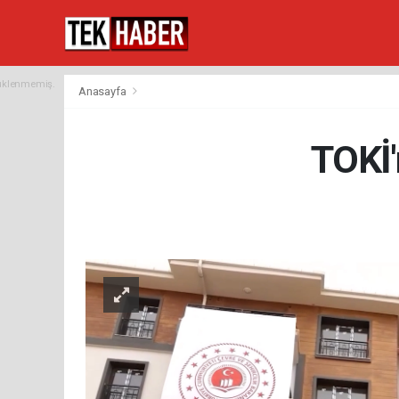
yüklenmemiş.
Anasayfa
TOKİ'