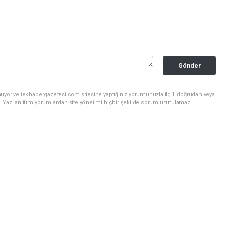
Gönder
nuyor ve tekhabergazetesi.com sitesine yaptığınız yorumunuzla ilgili doğrudan veya
. Yazılan tüm yorumlardan site yönetimi hiçbir şekilde sorumlu tutulamaz.