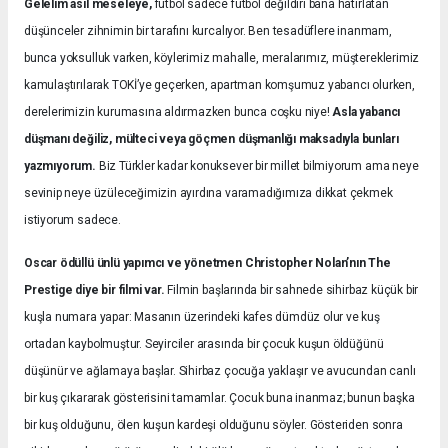
Gelelim asıl meseleye,
futbol sadece futbol değildiri bana hatırlatan
düşünceler zihnimin bir tarafını kurcalıyor. Ben tesadüflere inanmam,
bunca yoksulluk varken, köylerimiz mahalle, meralarımız, müştereklerimiz
kamulaştırılarak TOKİ’ye geçerken, apartman komşumuz yabancı olurken,
derelerimizin kurumasına aldırmazken bunca coşku niye!
Asla yabancı
düşmanı değiliz, mülteci veya göçmen düşmanlığı maksadıyla bunları
yazmıyorum.
Biz Türkler kadar konuksever bir millet bilmiyorum ama neye
sevinip neye üzüleceğimizin ayırdına varamadığımıza dikkat çekmek
istiyorum sadece.
Oscar ödüllü ünlü yapımcı ve yönetmen Christopher Nolan’nın The
Prestige diye bir filmi var.
Filmin başlarında bir sahnede sihirbaz küçük bir
kuşla numara yapar: Masanın üzerindeki kafes dümdüz olur ve kuş
ortadan kaybolmuştur. Seyirciler arasında bir çocuk kuşun öldüğünü
düşünür ve ağlamaya başlar. Sihirbaz çocuğa yaklaşır ve avucundan canlı
bir kuş çıkararak gösterisini tamamlar. Çocuk buna inanmaz; bunun başka
bir kuş olduğunu, ölen kuşun kardeşi olduğunu söyler. Gösteriden sonra