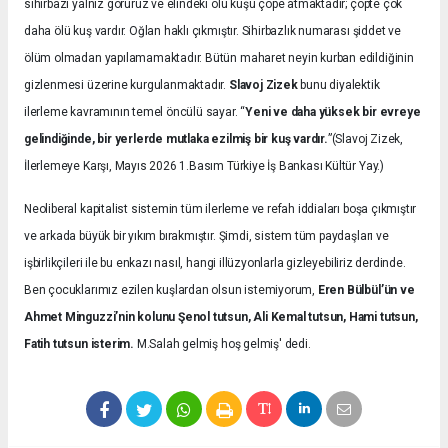
sihirbazı yalnız görürüz ve elindeki ölü kuşu çöpe atmaktadır; çöpte çok
daha ölü kuş vardır. Oğlan haklı çıkmıştır. Sihirbazlık numarası şiddet ve
ölüm olmadan yapılamamaktadır. Bütün maharet neyin kurban edildiğinin
gizlenmesi üzerine kurgulanmaktadır.
Slavoj Zizek
bunu diyalektik
ilerleme kavramının temel öncülü sayar. “
Yeni ve daha yüksek bir evreye
gelindiğinde, bir yerlerde mutlaka ezilmiş bir kuş vardır.
”(Slavoj Zizek,
İlerlemeye Karşı, Mayıs 2026 1.Basım Türkiye İş Bankası Kültür Yay.)
Neoliberal kapitalist sistemin tüm ilerleme ve refah iddiaları boşa çıkmıştır
ve arkada büyük bir yıkım bırakmıştır. Şimdi, sistem tüm paydaşları ve
işbirlikçileri ile bu enkazı nasıl, hangi illüzyonlarla gizleyebiliriz derdinde.
Ben çocuklarımız ezilen kuşlardan olsun istemiyorum,
Eren Bülbül’ün ve
Ahmet Minguzzi’nin kolunu Şenol tutsun, Ali Kemal tutsun, Hami tutsun,
Fatih tutsun isterim.
M.Salah gelmiş hoş gelmiş' dedi.