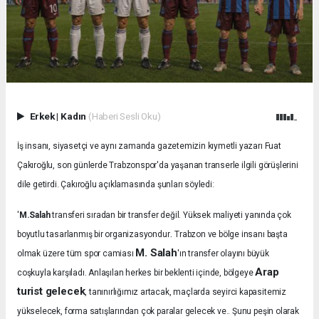
Erkek
|
Kadın
(Haberi Sesli Oku)
İş insanı, siyasetçi ve aynı zamanda gazetemizin kıymetli yazarı Fuat
Çakıroğlu, son günlerde Trabzonspor'da yaşanan transerle ilgili görüşlerini
dile getirdi. Çakıroğlu açıklamasında şunları söyledi:
'
M.Salah
transferi sıradan bir transfer değil. Yüksek maliyeti yanında çok
.
boyutlu tasarlanmış bir organizasyondur
Trabzon ve bölge insanı başta
M. Salah
olmak üzere tüm spor camiası
'ın transfer olayını büyük
Arap
coşkuyla karşıladı.
Anlaşılan herkes bir beklenti içinde, bölgeye
turist gelecek
, tanınırlığımız artacak, maçlarda seyirci kapasitemiz
yükselecek, forma satışlarından çok paralar gelecek ve.. Şunu peşin olarak