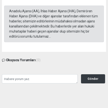
Anadolu Ajansı (AA), İhlas Haber Ajansı (İHA), Demirören
Haber Ajansı (DHA) ve diğer ajanslar tarafından eklenen tüm
haberler, sitemizin editörlerinin müdahalesi olmadan ajans
kanallarından çekilmektedir. Bu haberlerde yer alan hukuki
muhataplar haberi geçen ajanslar olup sitemizin hiç bir
editörü sorumlu tutulamaz...
Okuyucu Yorumları
(0)
Gönder
Yorum yazarak Topluluk Kuralları’nı kabul etmiş bulunuyor ve tekhabergazetesi.com
sitesine yaptığınız yorumunuzla ilgili doğrudan veya dolaylı tüm sorumluluğu tek
başınıza üstleniyorsunuz. Yazılan tüm yorumlardan site yönetimi hiçbir şekilde
sorumlu tutulamaz.