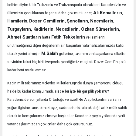
belirtmeliyim ki bir Trabzonlu ve Trabzonsporlu olarak beni Karadeniz’in ve
Ali Kemallerin
ülkemizin çocuklarının başarısı daha çok mutlu eder,
,
Hamilerin
Dozer Cemillerin, Şenolların, Necmilerin,
,
Turgayların, Kadirlerin, Necatilerin, Özkan Sümerlerin,
Ahmet Suatların
Fatih Tekkelerin
hatta
ve isimlerini
unutmadığımız diğer değerlerimizin başarıları hala hafızalarımızda kalıcı
M.Salah
olarak yerini almıştır.
gollerine, takımımızın başarılarına elbette
sevinirim fakat hiç biri Liverpool’u yendiğimiz maçtaki Dozer Cemil’in golü
kadar beni mutlu etmez.
Kadın milli takımımız Voleybol Milletler Liginde dünya şampiyonu olduğu
halde bu kadar konuşulmadı,
sizce bu işte bir gariplik yok mu?
Karadeniz’de son yıllarda Ortadoğu ve özellikle Arap kökenli insanların
yoğun ilgisine tanık olmaktayız, sadece turist olarak değil artık mülk sahibi
olarak ta komşularımız olmaya başladılar. Karadeniz yayla yollarında yerli
vatandaşlarımızdan çok onları daha çok görürsünüz.