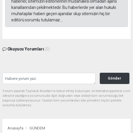
haberler, sitemizin editörlerinin müdahalesi olmadan ajans
kanallarından çekilmektedir. Bu haberlerde yer alan hukuki
muhataplar haberi geçen ajanslar olup sitemizin hiç bir
editörü sorumlu tutulamaz...
Okuyucu Yorumları
(0)
Gönder
Yorum yazarak Topluluk Kuralları’nı kabul etmiş bulunuyor ve tekhabergazetesi.com
sitesine yaptığınız yorumunuzla ilgili doğrudan veya dolaylı tüm sorumluluğu tek
başınıza üstleniyorsunuz. Yazılan tüm yorumlardan site yönetimi hiçbir şekilde
sorumlu tutulamaz.
Anasayfa
GÜNDEM