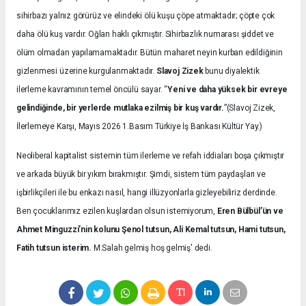
sihirbazı yalnız görürüz ve elindeki ölü kuşu çöpe atmaktadır; çöpte çok
daha ölü kuş vardır. Oğlan haklı çıkmıştır. Sihirbazlık numarası şiddet ve
ölüm olmadan yapılamamaktadır. Bütün maharet neyin kurban edildiğinin
gizlenmesi üzerine kurgulanmaktadır.
Slavoj Zizek
bunu diyalektik
ilerleme kavramının temel öncülü sayar. “
Yeni ve daha yüksek bir evreye
gelindiğinde, bir yerlerde mutlaka ezilmiş bir kuş vardır.
”(Slavoj Zizek,
İlerlemeye Karşı, Mayıs 2026 1.Basım Türkiye İş Bankası Kültür Yay.)
Neoliberal kapitalist sistemin tüm ilerleme ve refah iddiaları boşa çıkmıştır
ve arkada büyük bir yıkım bırakmıştır. Şimdi, sistem tüm paydaşları ve
işbirlikçileri ile bu enkazı nasıl, hangi illüzyonlarla gizleyebiliriz derdinde.
Ben çocuklarımız ezilen kuşlardan olsun istemiyorum,
Eren Bülbül’ün ve
Ahmet Minguzzi’nin kolunu Şenol tutsun, Ali Kemal tutsun, Hami tutsun,
Fatih tutsun isterim.
M.Salah gelmiş hoş gelmiş' dedi.