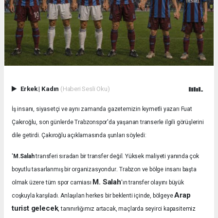
Erkek
|
Kadın
(Haberi Sesli Oku)
İş insanı, siyasetçi ve aynı zamanda gazetemizin kıymetli yazarı Fuat
Çakıroğlu, son günlerde Trabzonspor'da yaşanan transerle ilgili görüşlerini
dile getirdi. Çakıroğlu açıklamasında şunları söyledi:
'
M.Salah
transferi sıradan bir transfer değil. Yüksek maliyeti yanında çok
.
boyutlu tasarlanmış bir organizasyondur
Trabzon ve bölge insanı başta
M. Salah
olmak üzere tüm spor camiası
'ın transfer olayını büyük
Arap
coşkuyla karşıladı.
Anlaşılan herkes bir beklenti içinde, bölgeye
turist gelecek
, tanınırlığımız artacak, maçlarda seyirci kapasitemiz