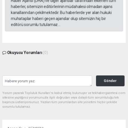
Haber Ajansı (DHA) ve diğer ajanslar tarafından eklenen tüm
haberler, sitemizin editörlerinin müdahalesi olmadan ajans
kanallarından çekilmektedir. Bu haberlerde yer alan hukuki
muhataplar haberi geçen ajanslar olup sitemizin hiç bir
editörü sorumlu tutulamaz...
Okuyucu Yorumları
(0)
Gönder
Yorum yazarak Topluluk Kuralları’nı kabul etmiş bulunuyor ve tekhabergazetesi.com
sitesine yaptığınız yorumunuzla ilgili doğrudan veya dolaylı tüm sorumluluğu tek
başınıza üstleniyorsunuz. Yazılan tüm yorumlardan site yönetimi hiçbir şekilde
sorumlu tutulamaz.