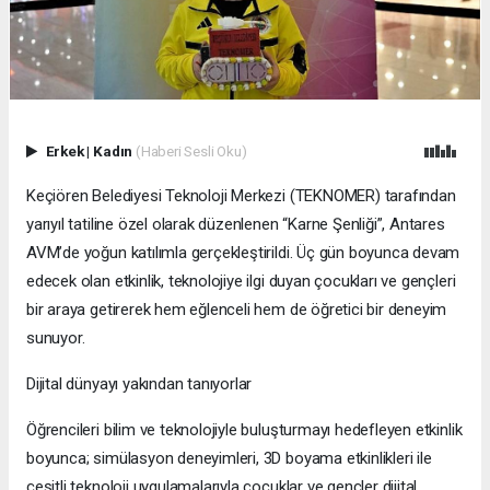
Erkek
|
Kadın
(Haberi Sesli Oku)
Keçiören Belediyesi Teknoloji Merkezi (TEKNOMER) tarafından
yarıyıl tatiline özel olarak düzenlenen “Karne Şenliği”, Antares
AVM’de yoğun katılımla gerçekleştirildi. Üç gün boyunca devam
edecek olan etkinlik, teknolojiye ilgi duyan çocukları ve gençleri
bir araya getirerek hem eğlenceli hem de öğretici bir deneyim
sunuyor.
Dijital dünyayı yakından tanıyorlar
Öğrencileri bilim ve teknolojiyle buluşturmayı hedefleyen etkinlik
boyunca; simülasyon deneyimleri, 3D boyama etkinlikleri ile
çeşitli teknoloji uygulamalarıyla çocuklar ve gençler dijital