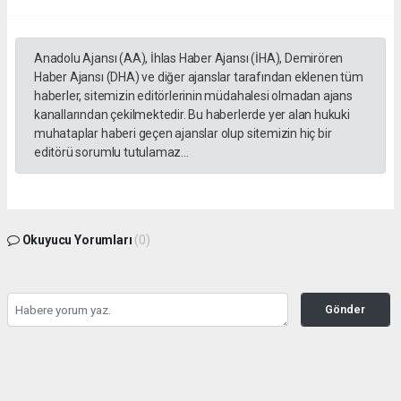
Anadolu Ajansı (AA), İhlas Haber Ajansı (İHA), Demirören
Haber Ajansı (DHA) ve diğer ajanslar tarafından eklenen tüm
haberler, sitemizin editörlerinin müdahalesi olmadan ajans
kanallarından çekilmektedir. Bu haberlerde yer alan hukuki
muhataplar haberi geçen ajanslar olup sitemizin hiç bir
editörü sorumlu tutulamaz...
Okuyucu Yorumları
(0)
Gönder
Yorum yazarak Topluluk Kuralları’nı kabul etmiş bulunuyor ve tekhabergazetesi.com
sitesine yaptığınız yorumunuzla ilgili doğrudan veya dolaylı tüm sorumluluğu tek
başınıza üstleniyorsunuz. Yazılan tüm yorumlardan site yönetimi hiçbir şekilde
sorumlu tutulamaz.