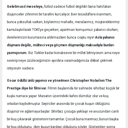
Gelelim asıl meseleye,
futbol sadece futbol değildiri bana hatırlatan
düşünceler zihnimin bir tarafını kurcalıyor. Ben tesadüflere inanmam,
bunca yoksulluk varken, köylerimiz mahalle, meralarımız, müştereklerimiz
kamulaştırılarak TOKİ’ye geçerken, apartman komşumuz yabancı olurken,
derelerimizin kurumasına aldırmazken bunca coşku niye!
Asla yabancı
düşmanı değiliz, mülteci veya göçmen düşmanlığı maksadıyla bunları
yazmıyorum.
Biz Türkler kadar konuksever bir millet bilmiyorum ama neye
sevinip neye üzüleceğimizin ayırdına varamadığımıza dikkat çekmek
istiyorum sadece.
Oscar ödüllü ünlü yapımcı ve yönetmen Christopher Nolan’nın The
Prestige diye bir filmi var.
Filmin başlarında bir sahnede sihirbaz küçük bir
kuşla numara yapar: Masanın üzerindeki kafes dümdüz olur ve kuş
ortadan kaybolmuştur. Seyirciler arasında bir çocuk kuşun öldüğünü
düşünür ve ağlamaya başlar. Sihirbaz çocuğa yaklaşır ve avucundan canlı
bir kuş çıkararak gösterisini tamamlar. Çocuk buna inanmaz; bunun başka
bir kuş olduğunu, ölen kuşun kardeşi olduğunu söyler. Gösteriden sonra