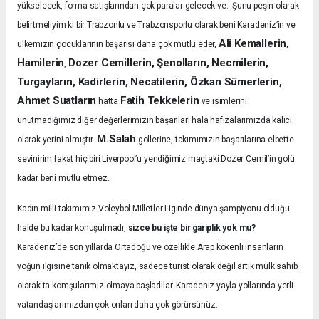
yükselecek, forma satışlarından çok paralar gelecek ve.. Şunu peşin olarak
belirtmeliyim ki bir Trabzonlu ve Trabzonsporlu olarak beni Karadeniz’in ve
Ali Kemallerin
ülkemizin çocuklarının başarısı daha çok mutlu eder,
,
Hamilerin
Dozer Cemillerin, Şenolların, Necmilerin,
,
Turgayların, Kadirlerin, Necatilerin, Özkan Sümerlerin,
Ahmet Suatların
Fatih Tekkelerin
hatta
ve isimlerini
unutmadığımız diğer değerlerimizin başarıları hala hafızalarımızda kalıcı
M.Salah
olarak yerini almıştır.
gollerine, takımımızın başarılarına elbette
sevinirim fakat hiç biri Liverpool’u yendiğimiz maçtaki Dozer Cemil’in golü
kadar beni mutlu etmez.
Kadın milli takımımız Voleybol Milletler Liginde dünya şampiyonu olduğu
halde bu kadar konuşulmadı,
sizce bu işte bir gariplik yok mu?
Karadeniz’de son yıllarda Ortadoğu ve özellikle Arap kökenli insanların
yoğun ilgisine tanık olmaktayız, sadece turist olarak değil artık mülk sahibi
olarak ta komşularımız olmaya başladılar. Karadeniz yayla yollarında yerli
vatandaşlarımızdan çok onları daha çok görürsünüz.