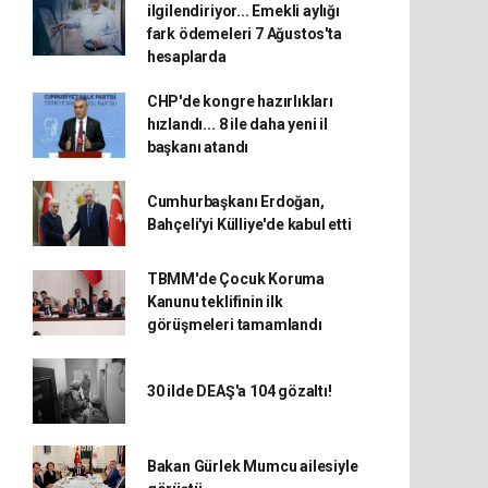
ilgilendiriyor... Emekli aylığı
fark ödemeleri 7 Ağustos'ta
hesaplarda
CHP'de kongre hazırlıkları
hızlandı... 8 ile daha yeni il
başkanı atandı
Cumhurbaşkanı Erdoğan,
Bahçeli'yi Külliye'de kabul etti
TBMM'de Çocuk Koruma
Kanunu teklifinin ilk
görüşmeleri tamamlandı
30 ilde DEAŞ'a 104 gözaltı!
Bakan Gürlek Mumcu ailesiyle