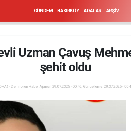
GÜNDEM
BAKIRKÖY
ADALAR
ARŞİV
revli Uzman Çavuş Mehmet
şehit oldu
DHA) - Demirören Haber Ajansı | 29.07.2025 - 00:46, Güncelleme: 29.07.2025 - 00: