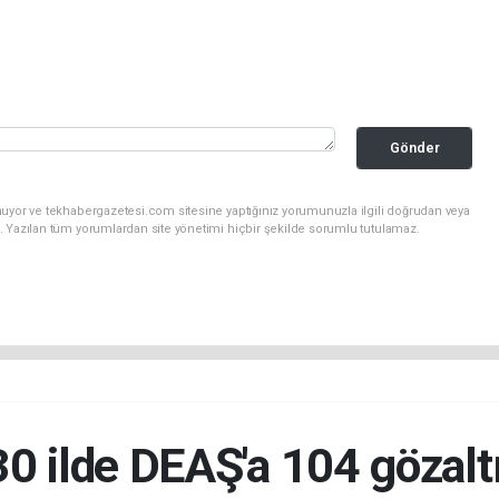
Gönder
nuyor ve tekhabergazetesi.com sitesine yaptığınız yorumunuzla ilgili doğrudan veya
. Yazılan tüm yorumlardan site yönetimi hiçbir şekilde sorumlu tutulamaz.
30 ilde DEAŞ'a 104 gözaltı