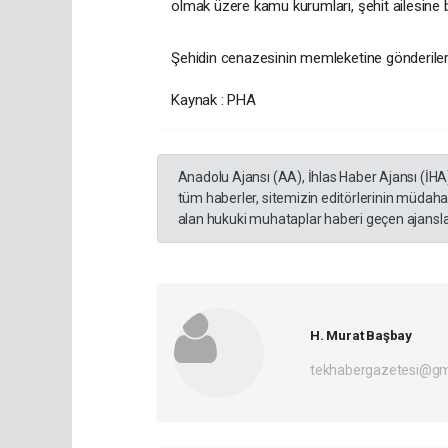
olmak üzere kamu kurumları, şehit ailesine başs
Şehidin cenazesinin memleketine gönderilere
Kaynak : PHA
Anadolu Ajansı (AA), İhlas Haber Ajansı (İHA
tüm haberler, sitemizin editörlerinin müdaha
alan hukuki muhataplar haberi geçen ajanslar
H. Murat Başbay
tekhabergazetesi@gm