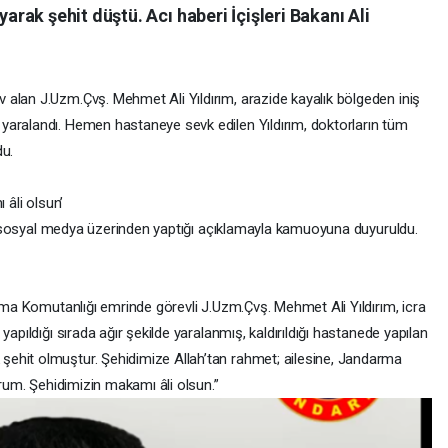
ak şehit düştü. Acı haberi İçişleri Bakanı Ali
alan J.Uzm.Çvş. Mehmet Ali Yıldırım, arazide kayalık bölgeden iniş
yaralandı. Hemen hastaneye sevk edilen Yıldırım, doktorların tüm
du.
 âli olsun’
nın sosyal medya üzerinden yaptığı açıklamayla kamuoyuna duyuruldu.
:
arma Komutanlığı emrinde görevli J.Uzm.Çvş. Mehmet Ali Yıldırım, icra
yapıldığı sırada ağır şekilde yaralanmış, kaldırıldığı hastanede yapılan
ehit olmuştur. Şehidimize Allah’tan rahmet; ailesine, Jandarma
orum. Şehidimizin makamı âli olsun.”