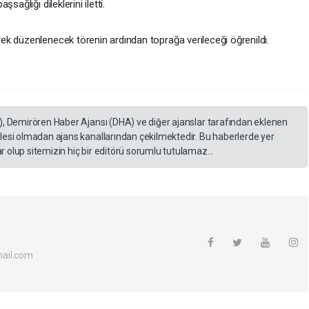
ağlığı dileklerini iletti.
k düzenlenecek törenin ardından toprağa verileceği öğrenildi.
), Demirören Haber Ajansı (DHA) ve diğer ajanslar tarafından eklenen
lesi olmadan ajans kanallarından çekilmektedir. Bu haberlerde yer
 olup sitemizin hiç bir editörü sorumlu tutulamaz...
ail.com