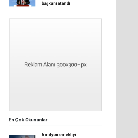
başkanı atandı
En Çok Okunanlar
6 milyon emekliyi