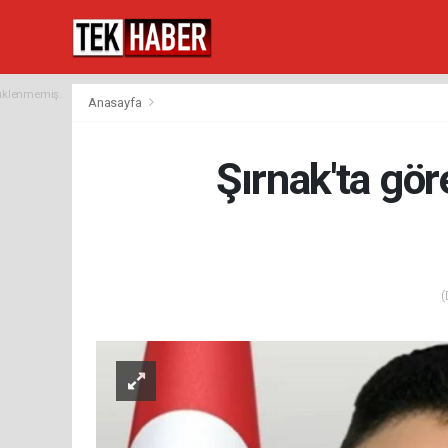
yüklenmemiş.
Anasayfa
Şırnak'ta gö
(