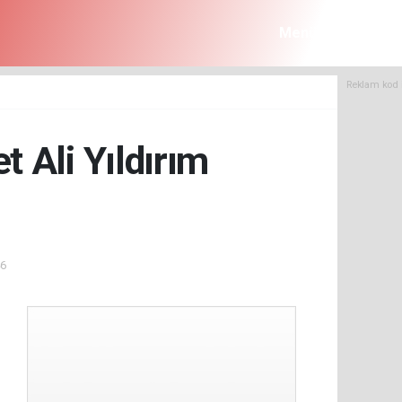
Menü
Reklam kod 
 Ali Yıldırım
46