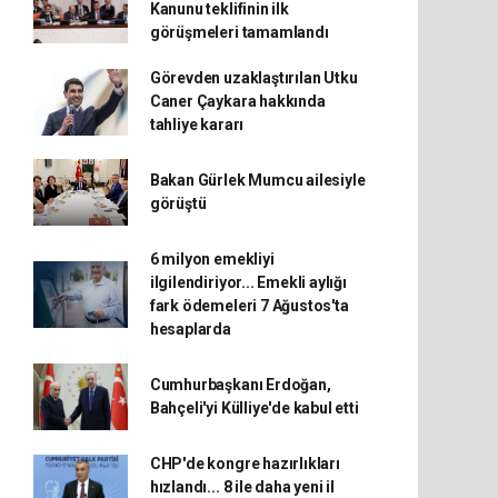
Kanunu teklifinin ilk
görüşmeleri tamamlandı
Görevden uzaklaştırılan Utku
Caner Çaykara hakkında
tahliye kararı
Bakan Gürlek Mumcu ailesiyle
görüştü
6 milyon emekliyi
ilgilendiriyor... Emekli aylığı
fark ödemeleri 7 Ağustos'ta
hesaplarda
Cumhurbaşkanı Erdoğan,
Bahçeli'yi Külliye'de kabul etti
CHP'de kongre hazırlıkları
hızlandı... 8 ile daha yeni il