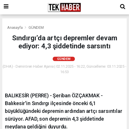
Anasayfa
GÜNDEM
Sındırgı’da artçı depremler devam
ediyor: 4,3 şiddetinde sarsıntı
GÜNDEM
(DHA) - Demirören Haber Ajansı | 02.11.2025 - 16:22, Güncelleme: 03.11.2025 -
16:53
BALIKESİR (PERRE) - Şeriban ÖZÇAKMAK -
Balıkesir'in Sındırgı ilçesinde önceki 6,1
büyüklüğündeki depremin ardından artçı sarsıntılar
sürüyor. AFAD, son depremin 4,3 şiddetinde
meydana geldiğini duyurdu.