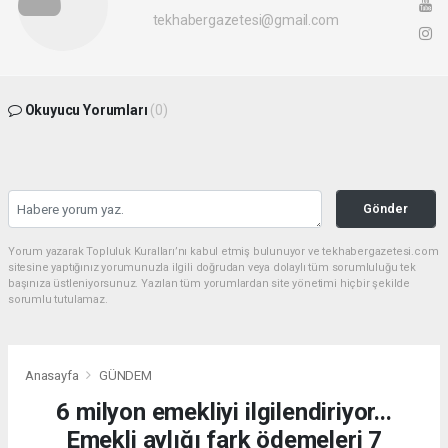
tekhabergazetesi@gmail.com
Okuyucu Yorumları
(0)
Gönder
Yorum yazarak Topluluk Kuralları’nı kabul etmiş bulunuyor ve tekhabergazetesi.com
sitesine yaptığınız yorumunuzla ilgili doğrudan veya dolaylı tüm sorumluluğu tek
başınıza üstleniyorsunuz. Yazılan tüm yorumlardan site yönetimi hiçbir şekilde
sorumlu tutulamaz.
Anasayfa
GÜNDEM
6 milyon emekliyi ilgilendiriyor...
Emekli aylığı fark ödemeleri 7