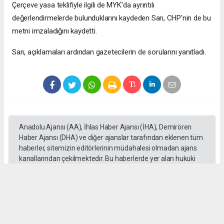
Çerçeve yasa teklifiyle ilgili de MYK'da ayrıntılı
değerlendirmelerde bulunduklarını kaydeden Sarı, CHP'nin de bu
metni imzaladığını kaydetti.
Sarı, açıklamaları ardından gazetecilerin de sorularını yanıtladı.
Anadolu Ajansı (AA), İhlas Haber Ajansı (İHA), Demirören
Haber Ajansı (DHA) ve diğer ajanslar tarafından eklenen tüm
haberler, sitemizin editörlerinin müdahalesi olmadan ajans
kanallarından çekilmektedir. Bu haberlerde yer alan hukuki
muhataplar haberi geçen ajanslar olup sitemizin hiç bir
editörü sorumlu tutulamaz...