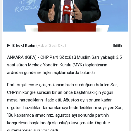
Erkek
|
Kadın
(Haberi Sesli Oku)
ANKARA (İGFA) - CHP Parti Sözcüsü Müslim Sarı, yaklaşık 3,5
saat süren Merkez Yönetim Kurulu (MYK) toplantısının
ardından gündeme ilişkin açıklamalarda bulundu.
Parti örgütlenme çalışmalarının hızla sürdüğünü belirten Sarı,
CHP'nin kongre sürecini bir an önce başlatmak için yoğun
mesai harcadıklarını ifade etti. Ağustos ayı sonuna kadar
örgütsel hazırlıkları tamamlamayı hedeflediklerini söyleyen Sarı,
"Bu kapsamda amacımız, ağustos ayı sonunda partinin
kongrelerini başlatacağı olgunluğa kavuşmaktır. Örgütsel
düzenlemeler sürüyor." dedi.