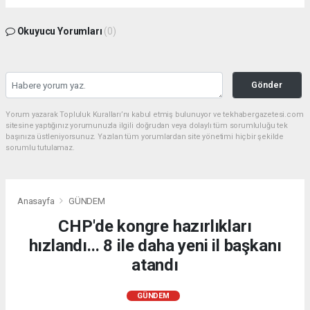
Okuyucu Yorumları
(0)
Gönder
Yorum yazarak Topluluk Kuralları’nı kabul etmiş bulunuyor ve tekhabergazetesi.com
sitesine yaptığınız yorumunuzla ilgili doğrudan veya dolaylı tüm sorumluluğu tek
başınıza üstleniyorsunuz. Yazılan tüm yorumlardan site yönetimi hiçbir şekilde
sorumlu tutulamaz.
Anasayfa
GÜNDEM
CHP'de kongre hazırlıkları
hızlandı... 8 ile daha yeni il başkanı
atandı
GÜNDEM