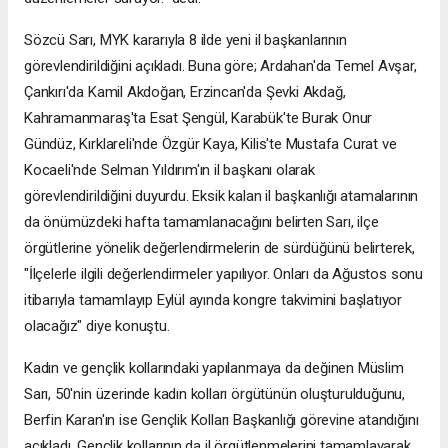
Sözcü Sarı, MYK kararıyla 8 ilde yeni il başkanlarının
görevlendirildiğini açıkladı. Buna göre; Ardahan'da Temel Avşar,
Çankırı'da Kamil Akdoğan, Erzincan'da Şevki Akdağ,
Kahramanmaraş'ta Esat Şengül, Karabük'te Burak Onur
Gündüz, Kırklareli'nde Özgür Kaya, Kilis'te Mustafa Curat ve
Kocaeli'nde Selman Yıldırım'ın il başkanı olarak
görevlendirildiğini duyurdu. Eksik kalan il başkanlığı atamalarının
da önümüzdeki hafta tamamlanacağını belirten Sarı, ilçe
örgütlerine yönelik değerlendirmelerin de sürdüğünü belirterek,
"İlçelerle ilgili değerlendirmeler yapılıyor. Onları da Ağustos sonu
itibarıyla tamamlayıp Eylül ayında kongre takvimini başlatıyor
olacağız" diye konuştu.
Kadın ve gençlik kollarındaki yapılanmaya da değinen Müslim
Sarı, 50'nin üzerinde kadın kolları örgütünün oluşturulduğunu,
Berfin Karan'ın ise Gençlik Kolları Başkanlığı görevine atandığını
açıkladı. Gençlik kollarının da il örgütlenmelerini tamamlayarak