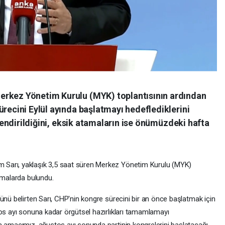
erkez Yönetim Kurulu (MYK) toplantısının ardından
ürecini Eylül ayında başlatmayı hedeflediklerini
evlendirildiğini, eksik atamaların ise önümüzdeki hafta
Sarı, yaklaşık 3,5 saat süren Merkez Yönetim Kurulu (MYK)
amalarda bulundu.
ünü belirten Sarı, CHP'nin kongre sürecini bir an önce başlatmak için
tos ayı sonuna kadar örgütsel hazırlıkları tamamlamayı
a amacımız, ağustos ayı sonunda partinin kongrelerini başlatacağı