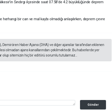
ıkesir’in Sındırgı ilçesinde saat 07.58’de 4.2 büyüklüğünde deprem
 herhangi bir can ve mal kaybı olmadığı anlaşılırken, deprem çevre
), Demirören Haber Ajansı (DHA) ve diğer ajanslar tarafından eklenen
lesi olmadan ajans kanallarından çekilmektedir. Bu haberlerde yer
 olup sitemizin hiç bir editörü sorumlu tutulamaz...
Gönder