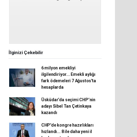
İlginizi Çekebilir
6 milyon emekliyi
ilgilendiriyor... Emekli aylığı
fark ödemeleri 7 Ağustos'ta
hesaplarda
Üsküdar’da seçimi CHP’nin
adayı Sibel Tan Çetinkaya
kazandı
CHP'de kongre hazırlıkları
hızlandı... 8 ile daha yeni il