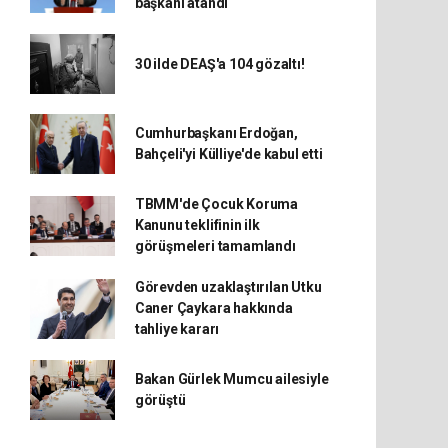
başkanı atandı
30 ilde DEAŞ'a 104 gözaltı!
Cumhurbaşkanı Erdoğan,
Bahçeli'yi Külliye'de kabul etti
TBMM'de Çocuk Koruma
Kanunu teklifinin ilk
görüşmeleri tamamlandı
Görevden uzaklaştırılan Utku
Caner Çaykara hakkında
tahliye kararı
Bakan Gürlek Mumcu ailesiyle
görüştü