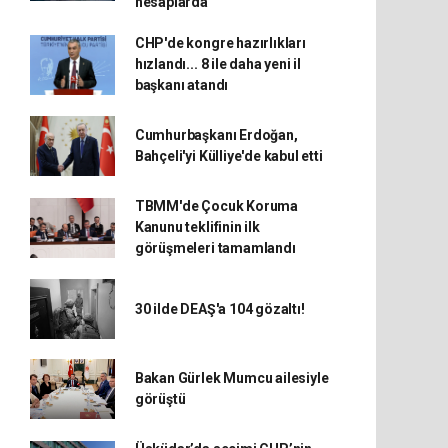
hesaplarda
CHP'de kongre hazırlıkları
hızlandı... 8 ile daha yeni il
başkanı atandı
Cumhurbaşkanı Erdoğan,
Bahçeli'yi Külliye'de kabul etti
TBMM'de Çocuk Koruma
Kanunu teklifinin ilk
görüşmeleri tamamlandı
30 ilde DEAŞ'a 104 gözaltı!
Bakan Gürlek Mumcu ailesiyle
görüştü