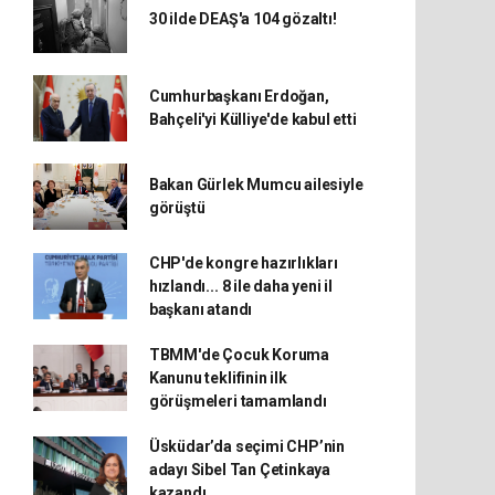
30 ilde DEAŞ'a 104 gözaltı!
Cumhurbaşkanı Erdoğan,
Bahçeli'yi Külliye'de kabul etti
Bakan Gürlek Mumcu ailesiyle
görüştü
CHP'de kongre hazırlıkları
hızlandı... 8 ile daha yeni il
başkanı atandı
TBMM'de Çocuk Koruma
Kanunu teklifinin ilk
görüşmeleri tamamlandı
Üsküdar’da seçimi CHP’nin
adayı Sibel Tan Çetinkaya
kazandı