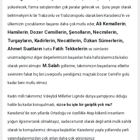
yükselecek, forma satışlarından çok paralar gelecek ve.. Şunu peşin olarak
belirtmeliyim ki bir Trabzonlu ve Trabzonsporlu olarak beni Karadeniz’in ve
Ali Kemallerin
ülkemizin çocuklarının başarısı daha çok mutlu eder,
,
Hamilerin
Dozer Cemillerin, Şenolların, Necmilerin,
,
Turgayların, Kadirlerin, Necatilerin, Özkan Sümerlerin,
Ahmet Suatların
Fatih Tekkelerin
hatta
ve isimlerini
unutmadığımız diğer değerlerimizin başarıları hala hafızalarımızda kalıcı
M.Salah
olarak yerini almıştır.
gollerine, takımımızın başarılarına elbette
sevinirim fakat hiç biri Liverpool’u yendiğimiz maçtaki Dozer Cemil’in golü
kadar beni mutlu etmez.
Kadın milli takımımız Voleybol Milletler Liginde dünya şampiyonu olduğu
halde bu kadar konuşulmadı,
sizce bu işte bir gariplik yok mu?
Karadeniz’de son yıllarda Ortadoğu ve özellikle Arap kökenli insanların
yoğun ilgisine tanık olmaktayız, sadece turist olarak değil artık mülk sahibi
olarak ta komşularımız olmaya başladılar. Karadeniz yayla yollarında yerli
vatandaşlarımızdan çok onları daha çok görürsünüz.