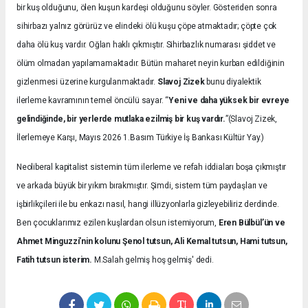
bir kuş olduğunu, ölen kuşun kardeşi olduğunu söyler. Gösteriden sonra
sihirbazı yalnız görürüz ve elindeki ölü kuşu çöpe atmaktadır; çöpte çok
daha ölü kuş vardır. Oğlan haklı çıkmıştır. Sihirbazlık numarası şiddet ve
ölüm olmadan yapılamamaktadır. Bütün maharet neyin kurban edildiğinin
gizlenmesi üzerine kurgulanmaktadır.
Slavoj Zizek
bunu diyalektik
ilerleme kavramının temel öncülü sayar. “
Yeni ve daha yüksek bir evreye
gelindiğinde, bir yerlerde mutlaka ezilmiş bir kuş vardır.
”(Slavoj Zizek,
İlerlemeye Karşı, Mayıs 2026 1.Basım Türkiye İş Bankası Kültür Yay.)
Neoliberal kapitalist sistemin tüm ilerleme ve refah iddiaları boşa çıkmıştır
ve arkada büyük bir yıkım bırakmıştır. Şimdi, sistem tüm paydaşları ve
işbirlikçileri ile bu enkazı nasıl, hangi illüzyonlarla gizleyebiliriz derdinde.
Ben çocuklarımız ezilen kuşlardan olsun istemiyorum,
Eren Bülbül’ün ve
Ahmet Minguzzi’nin kolunu Şenol tutsun, Ali Kemal tutsun, Hami tutsun,
Fatih tutsun isterim.
M.Salah gelmiş hoş gelmiş' dedi.