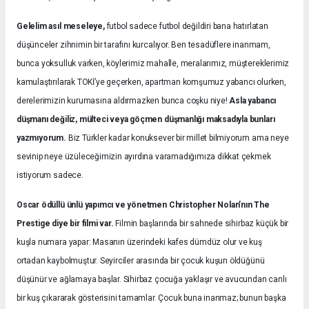
Gelelim asıl meseleye,
futbol sadece futbol değildiri bana hatırlatan
düşünceler zihnimin bir tarafını kurcalıyor. Ben tesadüflere inanmam,
bunca yoksulluk varken, köylerimiz mahalle, meralarımız, müştereklerimiz
kamulaştırılarak TOKİ’ye geçerken, apartman komşumuz yabancı olurken,
derelerimizin kurumasına aldırmazken bunca coşku niye!
Asla yabancı
düşmanı değiliz, mülteci veya göçmen düşmanlığı maksadıyla bunları
yazmıyorum.
Biz Türkler kadar konuksever bir millet bilmiyorum ama neye
sevinip neye üzüleceğimizin ayırdına varamadığımıza dikkat çekmek
istiyorum sadece.
Oscar ödüllü ünlü yapımcı ve yönetmen Christopher Nolan’nın The
Prestige diye bir filmi var.
Filmin başlarında bir sahnede sihirbaz küçük bir
kuşla numara yapar: Masanın üzerindeki kafes dümdüz olur ve kuş
ortadan kaybolmuştur. Seyirciler arasında bir çocuk kuşun öldüğünü
düşünür ve ağlamaya başlar. Sihirbaz çocuğa yaklaşır ve avucundan canlı
bir kuş çıkararak gösterisini tamamlar. Çocuk buna inanmaz; bunun başka