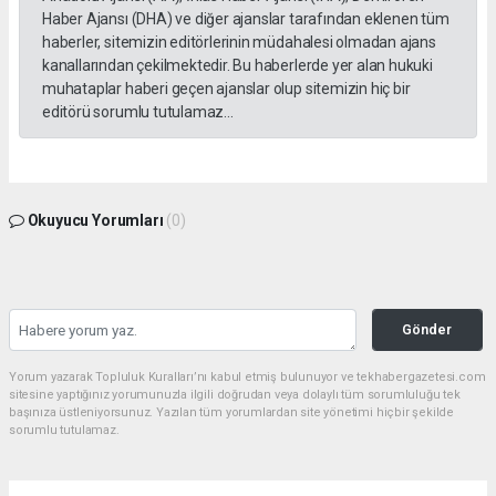
Haber Ajansı (DHA) ve diğer ajanslar tarafından eklenen tüm
haberler, sitemizin editörlerinin müdahalesi olmadan ajans
kanallarından çekilmektedir. Bu haberlerde yer alan hukuki
muhataplar haberi geçen ajanslar olup sitemizin hiç bir
editörü sorumlu tutulamaz...
Okuyucu Yorumları
(0)
Gönder
Yorum yazarak Topluluk Kuralları’nı kabul etmiş bulunuyor ve tekhabergazetesi.com
sitesine yaptığınız yorumunuzla ilgili doğrudan veya dolaylı tüm sorumluluğu tek
başınıza üstleniyorsunuz. Yazılan tüm yorumlardan site yönetimi hiçbir şekilde
sorumlu tutulamaz.