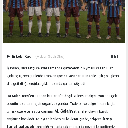
Erkek
|
Kadın
(Haberi Sesli Oku)
İş insanı, siyasetçi ve aynı zamanda gazetemizin kıymetli yazarı Fuat
Çakıroğlu, son günlerde Trabzonspor'da yaşanan transerle ilgili görüşlerini
dile getirdi. Çakıroğlu açıklamasında şunları söyledi:
'
M.Salah
transferi sıradan bir transfer değil. Yüksek maliyeti yanında çok
.
boyutlu tasarlanmış bir organizasyondur
Trabzon ve bölge insanı başta
M. Salah
olmak üzere tüm spor camiası
'ın transfer olayını büyük
Arap
coşkuyla karşıladı.
Anlaşılan herkes bir beklenti içinde, bölgeye
turist gelecek
, tanınırlığımız artacak, maçlarda seyirci kapasitemiz