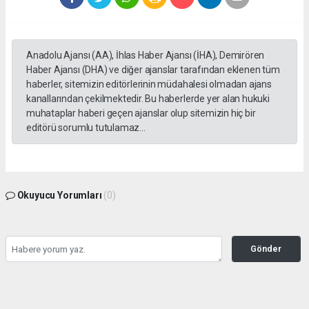
Anadolu Ajansı (AA), İhlas Haber Ajansı (İHA), Demirören
Haber Ajansı (DHA) ve diğer ajanslar tarafından eklenen tüm
haberler, sitemizin editörlerinin müdahalesi olmadan ajans
kanallarından çekilmektedir. Bu haberlerde yer alan hukuki
muhataplar haberi geçen ajanslar olup sitemizin hiç bir
editörü sorumlu tutulamaz...
Okuyucu Yorumları
(0)
Gönder
Yorum yazarak Topluluk Kuralları’nı kabul etmiş bulunuyor ve tekhabergazetesi.com
sitesine yaptığınız yorumunuzla ilgili doğrudan veya dolaylı tüm sorumluluğu tek
başınıza üstleniyorsunuz. Yazılan tüm yorumlardan site yönetimi hiçbir şekilde