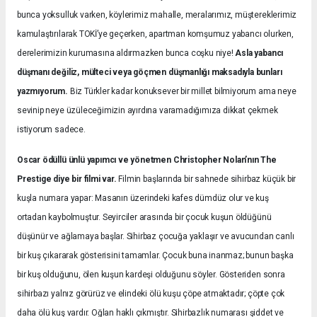
bunca yoksulluk varken, köylerimiz mahalle, meralarımız, müştereklerimiz
kamulaştırılarak TOKİ’ye geçerken, apartman komşumuz yabancı olurken,
derelerimizin kurumasına aldırmazken bunca coşku niye!
Asla yabancı
düşmanı değiliz, mülteci veya göçmen düşmanlığı maksadıyla bunları
yazmıyorum.
Biz Türkler kadar konuksever bir millet bilmiyorum ama neye
sevinip neye üzüleceğimizin ayırdına varamadığımıza dikkat çekmek
istiyorum sadece.
Oscar ödüllü ünlü yapımcı ve yönetmen Christopher Nolan’nın The
Prestige diye bir filmi var.
Filmin başlarında bir sahnede sihirbaz küçük bir
kuşla numara yapar: Masanın üzerindeki kafes dümdüz olur ve kuş
ortadan kaybolmuştur. Seyirciler arasında bir çocuk kuşun öldüğünü
düşünür ve ağlamaya başlar. Sihirbaz çocuğa yaklaşır ve avucundan canlı
bir kuş çıkararak gösterisini tamamlar. Çocuk buna inanmaz; bunun başka
bir kuş olduğunu, ölen kuşun kardeşi olduğunu söyler. Gösteriden sonra
sihirbazı yalnız görürüz ve elindeki ölü kuşu çöpe atmaktadır; çöpte çok
daha ölü kuş vardır. Oğlan haklı çıkmıştır. Sihirbazlık numarası şiddet ve