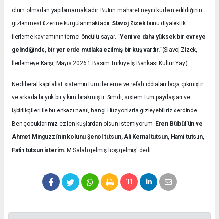
ölüm olmadan yapılamamaktadır. Bütün maharet neyin kurban edildiğinin
gizlenmesi üzerine kurgulanmaktadır.
Slavoj Zizek
bunu diyalektik
ilerleme kavramının temel öncülü sayar. “
Yeni ve daha yüksek bir evreye
gelindiğinde, bir yerlerde mutlaka ezilmiş bir kuş vardır.
”(Slavoj Zizek,
İlerlemeye Karşı, Mayıs 2026 1.Basım Türkiye İş Bankası Kültür Yay.)
Neoliberal kapitalist sistemin tüm ilerleme ve refah iddiaları boşa çıkmıştır
ve arkada büyük bir yıkım bırakmıştır. Şimdi, sistem tüm paydaşları ve
işbirlikçileri ile bu enkazı nasıl, hangi illüzyonlarla gizleyebiliriz derdinde.
Ben çocuklarımız ezilen kuşlardan olsun istemiyorum,
Eren Bülbül’ün ve
Ahmet Minguzzi’nin kolunu Şenol tutsun, Ali Kemal tutsun, Hami tutsun,
Fatih tutsun isterim.
M.Salah gelmiş hoş gelmiş' dedi.