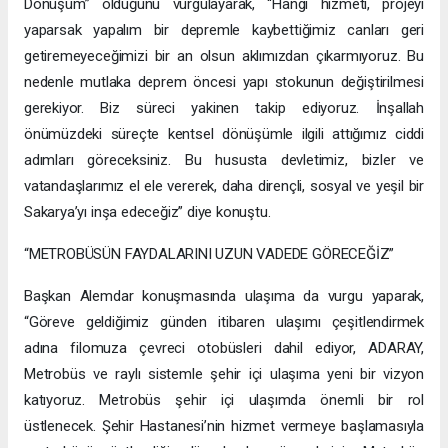
Dönüşüm” olduğunu vurgulayarak, “Hangi hizmeti, projeyi
yaparsak yapalım bir depremle kaybettiğimiz canları geri
getiremeyeceğimizi bir an olsun aklımızdan çıkarmıyoruz. Bu
nedenle mutlaka deprem öncesi yapı stokunun değiştirilmesi
gerekiyor. Biz süreci yakinen takip ediyoruz. İnşallah
önümüzdeki süreçte kentsel dönüşümle ilgili attığımız ciddi
adımları göreceksiniz. Bu hususta devletimiz, bizler ve
vatandaşlarımız el ele vererek, daha dirençli, sosyal ve yeşil bir
Sakarya’yı inşa edeceğiz” diye konuştu.
“METROBÜSÜN FAYDALARINI UZUN VADEDE GÖRECEĞİZ”
Başkan Alemdar konuşmasında ulaşıma da vurgu yaparak,
“Göreve geldiğimiz günden itibaren ulaşımı çeşitlendirmek
adına filomuza çevreci otobüsleri dahil ediyor, ADARAY,
Metrobüs ve raylı sistemle şehir içi ulaşıma yeni bir vizyon
katıyoruz. Metrobüs şehir içi ulaşımda önemli bir rol
üstlenecek. Şehir Hastanesi’nin hizmet vermeye başlamasıyla