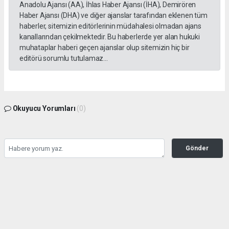
Anadolu Ajansı (AA), İhlas Haber Ajansı (İHA), Demirören
Haber Ajansı (DHA) ve diğer ajanslar tarafından eklenen tüm
haberler, sitemizin editörlerinin müdahalesi olmadan ajans
kanallarından çekilmektedir. Bu haberlerde yer alan hukuki
muhataplar haberi geçen ajanslar olup sitemizin hiç bir
editörü sorumlu tutulamaz...
Okuyucu Yorumları
(0)
Gönder
Yorum yazarak Topluluk Kuralları’nı kabul etmiş bulunuyor ve tekhabergazetesi.com
sitesine yaptığınız yorumunuzla ilgili doğrudan veya dolaylı tüm sorumluluğu tek
başınıza üstleniyorsunuz. Yazılan tüm yorumlardan site yönetimi hiçbir şekilde
sorumlu tutulamaz.