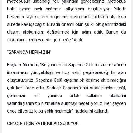
metrobüsün üstlendiği rolü yakından göreceksiniz. Metrobüs
hattı ayrıca raylı sistemin altyapısını oluşturuyor. Yılladır
beklenen raylı sistem projesine, metrobüsle birlikte daha kısa
sürede kavuşacağız. Burada önemli olan şu ki, biz şehrimizdeki
ulaşım alışkanlığını değiştirmek için adım attık. Bunun da
faydalarını uzun vadede göreceğiz” dedi.
“SAPANCA HEPİMİZİN”
Başkan Alemdar, “Bir yandan da Sapanca Gölümüzün etrafında
insanımızın yürüyebildiği ve hoş vakit geçirebileceği bir alan
oluşturuyoruz. Sapanca Golü kıyısının bir kesime ait olmadığını
çok kez ifade ettik. Sadece Sapanca’daki ortak alanları değil,
şehrimizin her yanında ortak kullanım alanlarını
vatandaşlarımızın hizmetine sunmayı hedefliyoruz. Her şeyden
önce biliyoruz ki bu şehir hepimizin” ifadelerini kullandı.
GENÇLER İÇİN YATIRIMLAR SÜRÜYOR