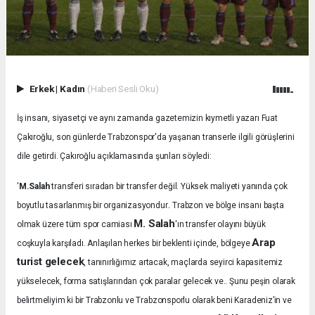
Erkek
|
Kadın
(Haberi Sesli Oku)
İş insanı, siyasetçi ve aynı zamanda gazetemizin kıymetli yazarı Fuat
Çakıroğlu, son günlerde Trabzonspor'da yaşanan transerle ilgili görüşlerini
dile getirdi. Çakıroğlu açıklamasında şunları söyledi:
'
M.Salah
transferi sıradan bir transfer değil. Yüksek maliyeti yanında çok
.
boyutlu tasarlanmış bir organizasyondur
Trabzon ve bölge insanı başta
M. Salah
olmak üzere tüm spor camiası
'ın transfer olayını büyük
Arap
coşkuyla karşıladı.
Anlaşılan herkes bir beklenti içinde, bölgeye
turist gelecek
, tanınırlığımız artacak, maçlarda seyirci kapasitemiz
yükselecek, forma satışlarından çok paralar gelecek ve.. Şunu peşin olarak
belirtmeliyim ki bir Trabzonlu ve Trabzonsporlu olarak beni Karadeniz’in ve