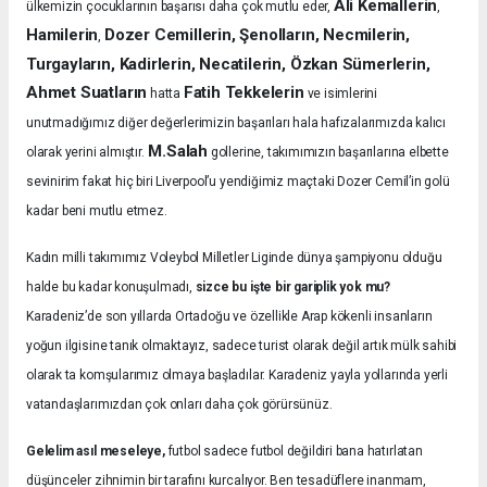
Ali Kemallerin
ülkemizin çocuklarının başarısı daha çok mutlu eder,
,
Hamilerin
Dozer Cemillerin, Şenolların, Necmilerin,
,
Turgayların, Kadirlerin, Necatilerin, Özkan Sümerlerin,
Ahmet Suatların
Fatih Tekkelerin
hatta
ve isimlerini
unutmadığımız diğer değerlerimizin başarıları hala hafızalarımızda kalıcı
M.Salah
olarak yerini almıştır.
gollerine, takımımızın başarılarına elbette
sevinirim fakat hiç biri Liverpool’u yendiğimiz maçtaki Dozer Cemil’in golü
kadar beni mutlu etmez.
Kadın milli takımımız Voleybol Milletler Liginde dünya şampiyonu olduğu
halde bu kadar konuşulmadı,
sizce bu işte bir gariplik yok mu?
Karadeniz’de son yıllarda Ortadoğu ve özellikle Arap kökenli insanların
yoğun ilgisine tanık olmaktayız, sadece turist olarak değil artık mülk sahibi
olarak ta komşularımız olmaya başladılar. Karadeniz yayla yollarında yerli
vatandaşlarımızdan çok onları daha çok görürsünüz.
Gelelim asıl meseleye,
futbol sadece futbol değildiri bana hatırlatan
düşünceler zihnimin bir tarafını kurcalıyor. Ben tesadüflere inanmam,