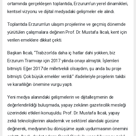
ortamında gerçekleşen toplantıda, Erzurum’un yerel dinamikleri,
kentsel vizyonu ve dijital medyadaki gelişmeler ele alındı.
Toplantıda Erzurum’un ulaşım projelerine ve geçmiş dönemde
yürütülen çalışmalara değinen Prof. Dr. Mustafa Ilıcalı, kent için
verilen emeklere dikkat çekti.
Başkan Ilıcalı, “Trabzon’da daha iç hatlar dahi yokken, biz
Erzurum Tramvayı için 2017 yılında onayı almıştık. İşlemleri
bitmişti. Eğer 2017’de milletvekili olsaydım, şu anda bu proje
bitmişti. Çok büyük emekler verildi.” ifadeleriyle projelerin takibi
ve kararlılığın önemine vurgu yaptı.
Yeni medya alanındaki gelişmelerin ve dijitalleşmenin de
değerlendirildiği buluşmada, yapay zekânın gazetecilik mesleği
üzerindeki etkileri konuşuldu. Prof. Dr. Mustafa Ilıcalı, yapay
zekâ teknolojilerinin akademik ve sektörel alandaki gücüne
değinerek, medyanın bu dönüşüme ayak uydurmasının önemini