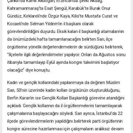
Çankırı'da Kamil Akdoğan, Erzincan'da Şevki Akdağ,
Kahramanmaraş'ta Esat Şengül, Karabük'te Burak Onur
Gündüz, Kırklareli'nde Özgür Kaya, Kilis'te Mustafa Curat ve
Kocaeli'nde Selman Yıldırım'ın il başkanı olarak
görevlendirildiğini duyurdu. Eksik kalan il başkanlığı atamalarının
da önümüzdeki hafta tamamlanacağını belirten Sarı, ilçe
örgütlerine yönelik değerlendirmelerin de sürdüğünü belirterek,
"İlçelerle ilgili değerlendirmeler yapılıyor. Onları da Ağustos sonu
itibarıyla tamamlayıp Eylül ayında kongre takvimini başlatıyor
olacağız" diye konuştu.
Kadın ve gençlik kollarındaki yapılanmaya da değinen Müslim
Sarı, 50'nin üzerinde kadın kolları örgütünün oluşturulduğunu,
Berfin Karan'ın ise Gençlik Kolları Başkanlığı görevine atandığını
açıkladı. Gençlik kollarının da il örgütlenmelerini tamamlayarak
çalışmalarına başlayacağını söyledi. Sarı ayrıca, İstanbul'da 22
ilçede görevlendirmelerin yapıldığını belirterek parti örgütlerinin
kongre sürecine hazırlanması için çalışmaların aralıksız devam