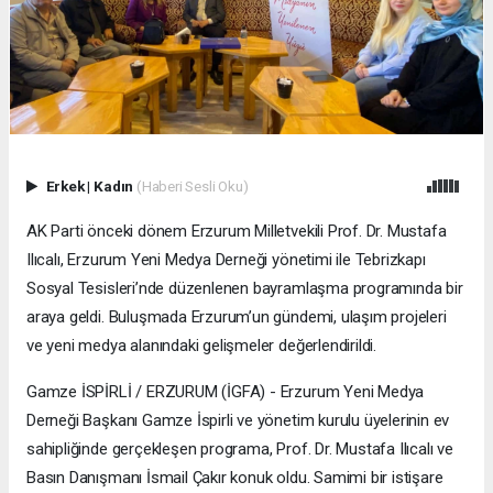
Erkek
|
Kadın
(Haberi Sesli Oku)
AK Parti önceki dönem Erzurum Milletvekili Prof. Dr. Mustafa
Ilıcalı, Erzurum Yeni Medya Derneği yönetimi ile Tebrizkapı
Sosyal Tesisleri’nde düzenlenen bayramlaşma programında bir
araya geldi. Buluşmada Erzurum’un gündemi, ulaşım projeleri
ve yeni medya alanındaki gelişmeler değerlendirildi.
Gamze İSPİRLİ / ERZURUM (İGFA) - Erzurum Yeni Medya
Derneği Başkanı Gamze İspirli ve yönetim kurulu üyelerinin ev
sahipliğinde gerçekleşen programa, Prof. Dr. Mustafa Ilıcalı ve
Basın Danışmanı İsmail Çakır konuk oldu. Samimi bir istişare