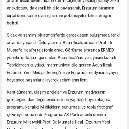
anlattı. Ilıcalı, devlet adamı Cemil Çiçek ile yaşadığı yapay zekâ
anekdotunu da esprili bir dille paylaşarak, Erzurum basınının
dijital dönüşüme olan ilgisini ve potansiyelini takdir ettiğini
belirtti.
Sıcak ve samimi bir atmosferde gerçekleşen buluşmada renkli
anlar da yaşandı. Ünlü yapımcı Acun Ilıcalı, amcası Prof. Dr.
Mustafa Ilıcalı’yı telefonla aradı. Görüşme sırasında ERMED
yönetimi, doğum günü olan Acun Ilıcalı’nın yeni yaşını kutladı.
Tebriklerden duyduğu memnuniyeti dile getiren Acun Ilıcalı,
Erzurum Yeni Medya Derneği’ne ve Erzurum medyasına yayın
hayatında başarılar dileyerek selamlarını iletti.
Kent gündemi, ulaşım projeleri ve Erzurum medyasının
geleceğine dair değerlendirmelerin yapıldığı bayramlaşma
programı, karşılıklı iyi dileklerin sunulması ve toplu fotoğraf
çekimiyle sona erdi. Programa; AK Parti önceki dönem
Erzurum Milletvekili Prof. Dr. Mustafa Ilıcalı, Erzurum Yeni