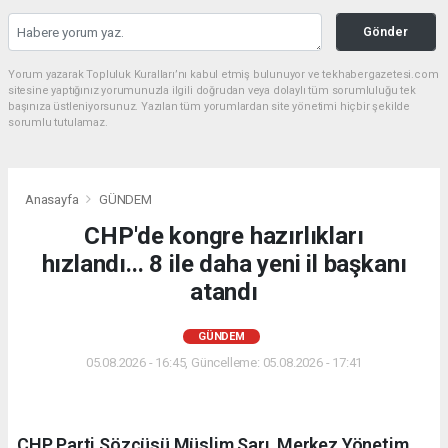
Gönder
Yorum yazarak Topluluk Kuralları’nı kabul etmiş bulunuyor ve tekhabergazetesi.com
sitesine yaptığınız yorumunuzla ilgili doğrudan veya dolaylı tüm sorumluluğu tek
başınıza üstleniyorsunuz. Yazılan tüm yorumlardan site yönetimi hiçbir şekilde
sorumlu tutulamaz.
Anasayfa
GÜNDEM
CHP'de kongre hazırlıkları
hızlandı... 8 ile daha yeni il başkanı
atandı
GÜNDEM
05.08.2026 - 16:45, Güncelleme: 05.08.2026 - 17:41
CHP Parti Sözcüsü Müslim Sarı, Merkez Yönetim