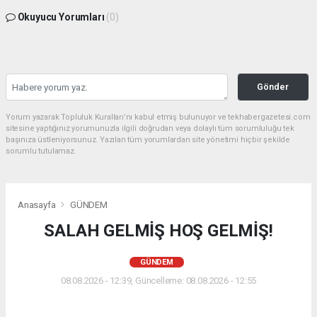
Okuyucu Yorumları
(0)
Gönder
Yorum yazarak Topluluk Kuralları’nı kabul etmiş bulunuyor ve tekhabergazetesi.com
sitesine yaptığınız yorumunuzla ilgili doğrudan veya dolaylı tüm sorumluluğu tek
başınıza üstleniyorsunuz. Yazılan tüm yorumlardan site yönetimi hiçbir şekilde
sorumlu tutulamaz.
Anasayfa
GÜNDEM
SALAH GELMİŞ HOŞ GELMİŞ!
GÜNDEM
08.08.2026 - 12:39, Güncelleme: 08.08.2026 - 12:55