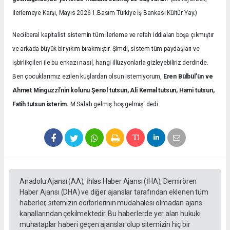
İlerlemeye Karşı, Mayıs 2026 1.Basım Türkiye İş Bankası Kültür Yay.)
Neoliberal kapitalist sistemin tüm ilerleme ve refah iddiaları boşa çıkmıştır
ve arkada büyük bir yıkım bırakmıştır. Şimdi, sistem tüm paydaşları ve
işbirlikçileri ile bu enkazı nasıl, hangi illüzyonlarla gizleyebiliriz derdinde.
Ben çocuklarımız ezilen kuşlardan olsun istemiyorum,
Eren Bülbül’ün ve
Ahmet Minguzzi’nin kolunu Şenol tutsun, Ali Kemal tutsun, Hami tutsun,
Fatih tutsun isterim.
M.Salah gelmiş hoş gelmiş' dedi.
Anadolu Ajansı (AA), İhlas Haber Ajansı (İHA), Demirören
Haber Ajansı (DHA) ve diğer ajanslar tarafından eklenen tüm
haberler, sitemizin editörlerinin müdahalesi olmadan ajans
kanallarından çekilmektedir. Bu haberlerde yer alan hukuki
muhataplar haberi geçen ajanslar olup sitemizin hiç bir