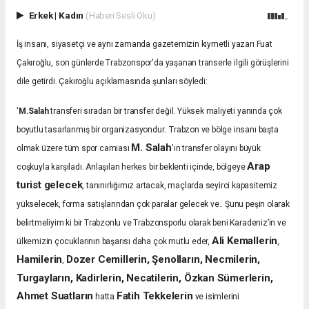
Erkek
|
Kadın
(Haberi Sesli Oku)
İş insanı, siyasetçi ve aynı zamanda gazetemizin kıymetli yazarı Fuat
Çakıroğlu, son günlerde Trabzonspor'da yaşanan transerle ilgili görüşlerini
dile getirdi. Çakıroğlu açıklamasında şunları söyledi:
'
M.Salah
transferi sıradan bir transfer değil. Yüksek maliyeti yanında çok
.
boyutlu tasarlanmış bir organizasyondur
Trabzon ve bölge insanı başta
M. Salah
olmak üzere tüm spor camiası
'ın transfer olayını büyük
Arap
coşkuyla karşıladı.
Anlaşılan herkes bir beklenti içinde, bölgeye
turist gelecek
, tanınırlığımız artacak, maçlarda seyirci kapasitemiz
yükselecek, forma satışlarından çok paralar gelecek ve.. Şunu peşin olarak
belirtmeliyim ki bir Trabzonlu ve Trabzonsporlu olarak beni Karadeniz’in ve
Ali Kemallerin
ülkemizin çocuklarının başarısı daha çok mutlu eder,
,
Hamilerin
Dozer Cemillerin, Şenolların, Necmilerin,
,
Turgayların, Kadirlerin, Necatilerin, Özkan Sümerlerin,
Ahmet Suatların
Fatih Tekkelerin
hatta
ve isimlerini