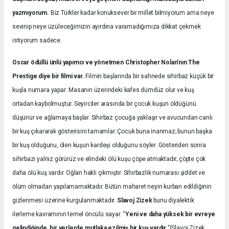
yazmıyorum.
Biz Türkler kadar konuksever bir millet bilmiyorum ama neye
sevinip neye üzüleceğimizin ayırdına varamadığımıza dikkat çekmek
istiyorum sadece.
Oscar ödüllü ünlü yapımcı ve yönetmen Christopher Nolan’nın The
Prestige diye bir filmi var.
Filmin başlarında bir sahnede sihirbaz küçük bir
kuşla numara yapar: Masanın üzerindeki kafes dümdüz olur ve kuş
ortadan kaybolmuştur. Seyirciler arasında bir çocuk kuşun öldüğünü
düşünür ve ağlamaya başlar. Sihirbaz çocuğa yaklaşır ve avucundan canlı
bir kuş çıkararak gösterisini tamamlar. Çocuk buna inanmaz; bunun başka
bir kuş olduğunu, ölen kuşun kardeşi olduğunu söyler. Gösteriden sonra
sihirbazı yalnız görürüz ve elindeki ölü kuşu çöpe atmaktadır; çöpte çok
daha ölü kuş vardır. Oğlan haklı çıkmıştır. Sihirbazlık numarası şiddet ve
ölüm olmadan yapılamamaktadır. Bütün maharet neyin kurban edildiğinin
gizlenmesi üzerine kurgulanmaktadır.
Slavoj Zizek
bunu diyalektik
ilerleme kavramının temel öncülü sayar. “
Yeni ve daha yüksek bir evreye
gelindiğinde, bir yerlerde mutlaka ezilmiş bir kuş vardır.
”(Slavoj Zizek,