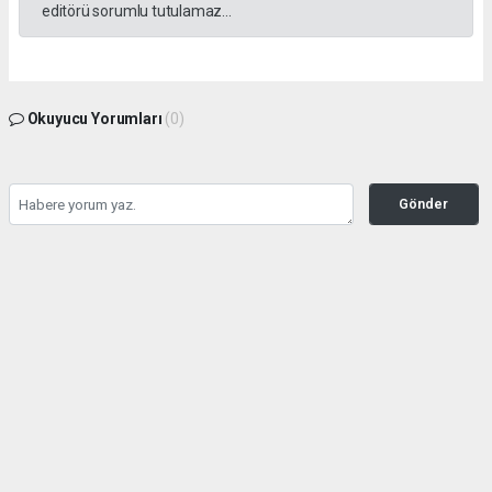
editörü sorumlu tutulamaz...
Okuyucu Yorumları
(0)
Gönder
Yorum yazarak Topluluk Kuralları’nı kabul etmiş bulunuyor ve tekhabergazetesi.com
sitesine yaptığınız yorumunuzla ilgili doğrudan veya dolaylı tüm sorumluluğu tek
başınıza üstleniyorsunuz. Yazılan tüm yorumlardan site yönetimi hiçbir şekilde
sorumlu tutulamaz.
haber paketi
haber scripti
haber yazılımı
Tüm hakları saklı tutulmaktadır.Copyright 2026©
Haber Yazılımı:
Web Aksiyon ®