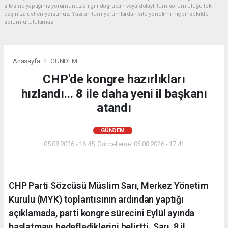
sitesine yaptığınız yorumunuzla ilgili doğrudan veya dolaylı tüm sorumluluğu tek
başınıza üstleniyorsunuz. Yazılan tüm yorumlardan site yönetimi hiçbir şekilde
sorumlu tutulamaz.
Anasayfa
GÜNDEM
CHP'de kongre hazırlıkları
hızlandı... 8 ile daha yeni il başkanı
atandı
GÜNDEM
05.08.2026 - 16:45, Güncelleme: 05.08.2026 - 17:41
CHP Parti Sözcüsü Müslim Sarı, Merkez Yönetim
Kurulu (MYK) toplantısının ardından yaptığı
açıklamada, parti kongre sürecini Eylül ayında
başlatmayı hedeflediklerini belirtti. Sarı, 8 il