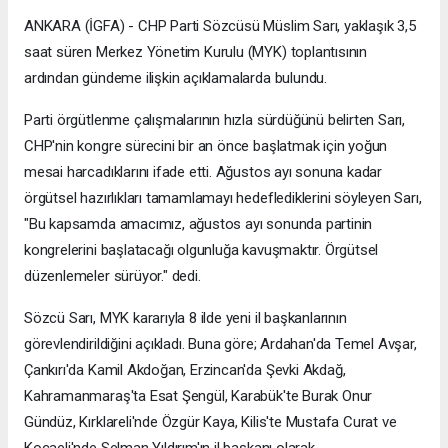
ANKARA (İGFA) - CHP Parti Sözcüsü Müslim Sarı, yaklaşık 3,5
saat süren Merkez Yönetim Kurulu (MYK) toplantısının
ardından gündeme ilişkin açıklamalarda bulundu.
Parti örgütlenme çalışmalarının hızla sürdüğünü belirten Sarı,
CHP'nin kongre sürecini bir an önce başlatmak için yoğun
mesai harcadıklarını ifade etti. Ağustos ayı sonuna kadar
örgütsel hazırlıkları tamamlamayı hedeflediklerini söyleyen Sarı,
"Bu kapsamda amacımız, ağustos ayı sonunda partinin
kongrelerini başlatacağı olgunluğa kavuşmaktır. Örgütsel
düzenlemeler sürüyor." dedi.
Sözcü Sarı, MYK kararıyla 8 ilde yeni il başkanlarının
görevlendirildiğini açıkladı. Buna göre; Ardahan'da Temel Avşar,
Çankırı'da Kamil Akdoğan, Erzincan'da Şevki Akdağ,
Kahramanmaraş'ta Esat Şengül, Karabük'te Burak Onur
Gündüz, Kırklareli'nde Özgür Kaya, Kilis'te Mustafa Curat ve
Kocaeli'nde Selman Yıldırım'ın il başkanı olarak