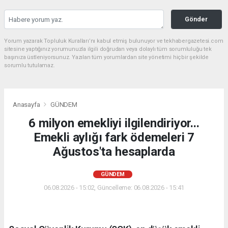
Gönder
Yorum yazarak Topluluk Kuralları’nı kabul etmiş bulunuyor ve tekhabergazetesi.com
sitesine yaptığınız yorumunuzla ilgili doğrudan veya dolaylı tüm sorumluluğu tek
başınıza üstleniyorsunuz. Yazılan tüm yorumlardan site yönetimi hiçbir şekilde
sorumlu tutulamaz.
Anasayfa
GÜNDEM
6 milyon emekliyi ilgilendiriyor...
Emekli aylığı fark ödemeleri 7
Ağustos'ta hesaplarda
GÜNDEM
06.08.2026 - 15:02, Güncelleme: 06.08.2026 - 15:41