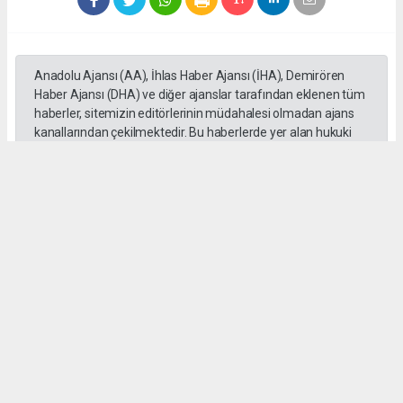
Anadolu Ajansı (AA), İhlas Haber Ajansı (İHA), Demirören
Haber Ajansı (DHA) ve diğer ajanslar tarafından eklenen tüm
haberler, sitemizin editörlerinin müdahalesi olmadan ajans
kanallarından çekilmektedir. Bu haberlerde yer alan hukuki
muhataplar haberi geçen ajanslar olup sitemizin hiç bir
editörü sorumlu tutulamaz...
Okuyucu Yorumları
(0)
Gönder
Yorum yazarak Topluluk Kuralları’nı kabul etmiş bulunuyor ve tekhabergazetesi.com
sitesine yaptığınız yorumunuzla ilgili doğrudan veya dolaylı tüm sorumluluğu tek
başınıza üstleniyorsunuz. Yazılan tüm yorumlardan site yönetimi hiçbir şekilde