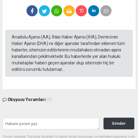
Anadolu Ajansı (AA), İhlas Haber Ajansı (İHA), Demirören
Haber Ajansı (DHA) ve diğer ajanslar tarafından eklenen tüm
haberler, sitemizin editörlerinin müdahalesi olmadan ajans
kanallarından çekilmektedir. Bu haberlerde yer alan hukuki
muhataplar haberi geçen ajanslar olup sitemizin hiç bir
editörü sorumlu tutulamaz...
Okuyucu Yorumları
(0)
Gönder
Yorum yazarak Topluluk Kuralları’nı kabul etmiş bulunuyor ve tekhabergazetesi.com