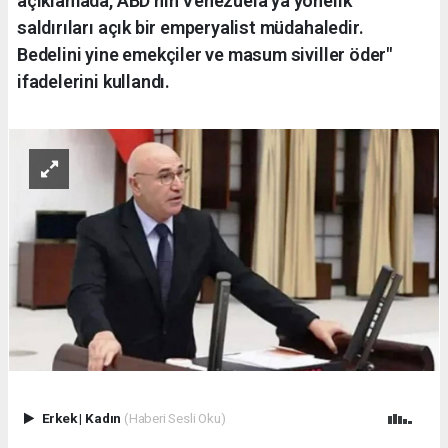
açıklamada, ABD'nin Venezuela'ya yönelik
saldırıları açık bir emperyalist müdahaledir.
Bedelini yine emekçiler ve masum siviller öder"
ifadelerini kullandı.
Erkek
|
Kadın
(Haberi Sesli Oku)