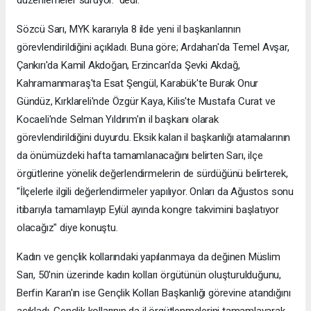
düzenlemeler sürüyor." dedi.
Sözcü Sarı, MYK kararıyla 8 ilde yeni il başkanlarının
görevlendirildiğini açıkladı. Buna göre; Ardahan'da Temel Avşar,
Çankırı'da Kamil Akdoğan, Erzincan'da Şevki Akdağ,
Kahramanmaraş'ta Esat Şengül, Karabük'te Burak Onur
Gündüz, Kırklareli'nde Özgür Kaya, Kilis'te Mustafa Curat ve
Kocaeli'nde Selman Yıldırım'ın il başkanı olarak
görevlendirildiğini duyurdu. Eksik kalan il başkanlığı atamalarının
da önümüzdeki hafta tamamlanacağını belirten Sarı, ilçe
örgütlerine yönelik değerlendirmelerin de sürdüğünü belirterek,
"İlçelerle ilgili değerlendirmeler yapılıyor. Onları da Ağustos sonu
itibarıyla tamamlayıp Eylül ayında kongre takvimini başlatıyor
olacağız" diye konuştu.
Kadın ve gençlik kollarındaki yapılanmaya da değinen Müslim
Sarı, 50'nin üzerinde kadın kolları örgütünün oluşturulduğunu,
Berfin Karan'ın ise Gençlik Kolları Başkanlığı görevine atandığını