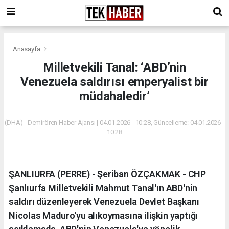
Anasayfa
Milletvekili Tanal: ‘ABD’nin
Venezuela saldırısı emperyalist bir
müdahaledir’
(DHA) - Demirören Haber Ajansı | 04.01.2026 - 10:28, Güncelleme: 04.01.2026 -
10:28
ŞANLIURFA (PERRE) - Şeriban ÖZÇAKMAK - CHP
Şanlıurfa Milletvekili Mahmut Tanal'ın ABD'nin
saldırı düzenleyerek Venezuela Devlet Başkanı
Nicolas Maduro'yu alıkoymasına ilişkin yaptığı