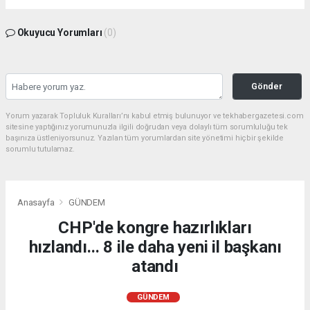
Okuyucu Yorumları
(0)
Gönder
Yorum yazarak Topluluk Kuralları’nı kabul etmiş bulunuyor ve tekhabergazetesi.com
sitesine yaptığınız yorumunuzla ilgili doğrudan veya dolaylı tüm sorumluluğu tek
başınıza üstleniyorsunuz. Yazılan tüm yorumlardan site yönetimi hiçbir şekilde
sorumlu tutulamaz.
Anasayfa
GÜNDEM
CHP'de kongre hazırlıkları
hızlandı... 8 ile daha yeni il başkanı
atandı
GÜNDEM