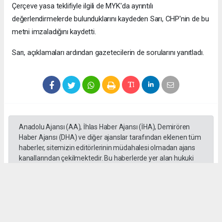
Çerçeve yasa teklifiyle ilgili de MYK'da ayrıntılı
değerlendirmelerde bulunduklarını kaydeden Sarı, CHP'nin de bu
metni imzaladığını kaydetti.
Sarı, açıklamaları ardından gazetecilerin de sorularını yanıtladı.
Anadolu Ajansı (AA), İhlas Haber Ajansı (İHA), Demirören
Haber Ajansı (DHA) ve diğer ajanslar tarafından eklenen tüm
haberler, sitemizin editörlerinin müdahalesi olmadan ajans
kanallarından çekilmektedir. Bu haberlerde yer alan hukuki
muhataplar haberi geçen ajanslar olup sitemizin hiç bir
editörü sorumlu tutulamaz...