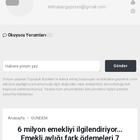
tekhabergazetesi@gmail.com
Okuyucu Yorumları
(0)
Gönder
Yorum yazarak Topluluk Kuralları’nı kabul etmiş bulunuyor ve tekhabergazetesi.com
sitesine yaptığınız yorumunuzla ilgili doğrudan veya dolaylı tüm sorumluluğu tek
başınıza üstleniyorsunuz. Yazılan tüm yorumlardan site yönetimi hiçbir şekilde
sorumlu tutulamaz.
Anasayfa
GÜNDEM
6 milyon emekliyi ilgilendiriyor...
Emekli aylığı fark ödemeleri 7