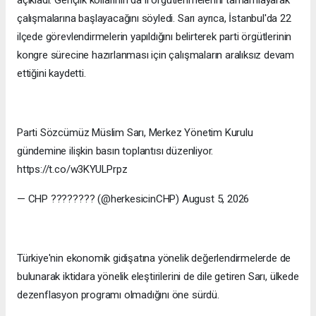
açıkladı. Gençlik kollarının da il örgütlenmelerini tamamlayarak
çalışmalarına başlayacağını söyledi. Sarı ayrıca, İstanbul'da 22
ilçede görevlendirmelerin yapıldığını belirterek parti örgütlerinin
kongre sürecine hazırlanması için çalışmaların aralıksız devam
ettiğini kaydetti.
Parti Sözcümüz Müslim Sarı, Merkez Yönetim Kurulu
gündemine ilişkin basın toplantısı düzenliyor.
https://t.co/w3KYULPrpz
— CHP ???????? (@herkesicinCHP) August 5, 2026
Türkiye'nin ekonomik gidişatına yönelik değerlendirmelerde de
bulunarak iktidara yönelik eleştirilerini de dile getiren Sarı, ülkede
dezenflasyon programı olmadığını öne sürdü.