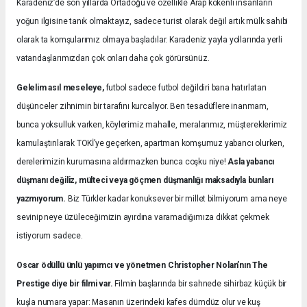
Karadeniz’de son yıllarda Ortadoğu ve özellikle Arap kökenli insanların
yoğun ilgisine tanık olmaktayız, sadece turist olarak değil artık mülk sahibi
olarak ta komşularımız olmaya başladılar. Karadeniz yayla yollarında yerli
vatandaşlarımızdan çok onları daha çok görürsünüz.
Gelelim asıl meseleye,
futbol sadece futbol değildiri bana hatırlatan
düşünceler zihnimin bir tarafını kurcalıyor. Ben tesadüflere inanmam,
bunca yoksulluk varken, köylerimiz mahalle, meralarımız, müştereklerimiz
kamulaştırılarak TOKİ’ye geçerken, apartman komşumuz yabancı olurken,
derelerimizin kurumasına aldırmazken bunca coşku niye!
Asla yabancı
düşmanı değiliz, mülteci veya göçmen düşmanlığı maksadıyla bunları
yazmıyorum.
Biz Türkler kadar konuksever bir millet bilmiyorum ama neye
sevinip neye üzüleceğimizin ayırdına varamadığımıza dikkat çekmek
istiyorum sadece.
Oscar ödüllü ünlü yapımcı ve yönetmen Christopher Nolan’nın The
Prestige diye bir filmi var.
Filmin başlarında bir sahnede sihirbaz küçük bir
kuşla numara yapar: Masanın üzerindeki kafes dümdüz olur ve kuş