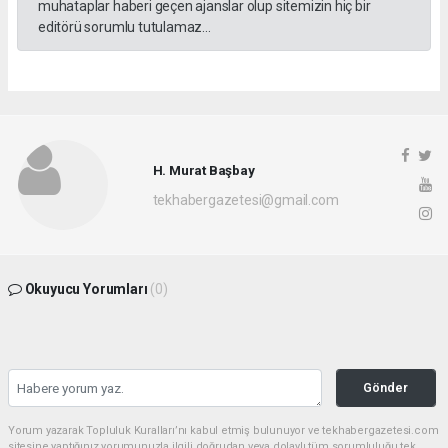
muhataplar haberi geçen ajanslar olup sitemizin hiç bir
editörü sorumlu tutulamaz...
H. Murat Başbay
tekhabergazetesi@gmail.com
Okuyucu Yorumları
(0)
Gönder
Yorum yazarak Topluluk Kuralları’nı kabul etmiş bulunuyor ve tekhabergazetesi.com
sitesine yaptığınız yorumunuzla ilgili doğrudan veya dolaylı tüm sorumluluğu tek