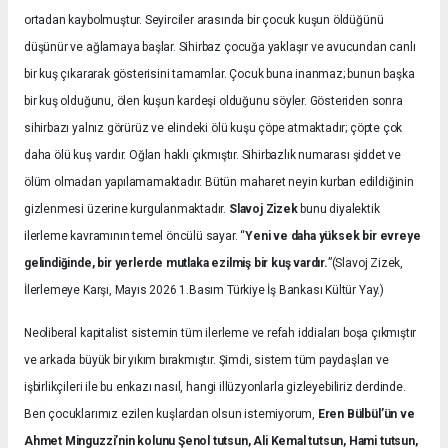
ortadan kaybolmuştur. Seyirciler arasında bir çocuk kuşun öldüğünü
düşünür ve ağlamaya başlar. Sihirbaz çocuğa yaklaşır ve avucundan canlı
bir kuş çıkararak gösterisini tamamlar. Çocuk buna inanmaz; bunun başka
bir kuş olduğunu, ölen kuşun kardeşi olduğunu söyler. Gösteriden sonra
sihirbazı yalnız görürüz ve elindeki ölü kuşu çöpe atmaktadır; çöpte çok
daha ölü kuş vardır. Oğlan haklı çıkmıştır. Sihirbazlık numarası şiddet ve
ölüm olmadan yapılamamaktadır. Bütün maharet neyin kurban edildiğinin
gizlenmesi üzerine kurgulanmaktadır.
Slavoj Zizek
bunu diyalektik
ilerleme kavramının temel öncülü sayar. “
Yeni ve daha yüksek bir evreye
gelindiğinde, bir yerlerde mutlaka ezilmiş bir kuş vardır.
”(Slavoj Zizek,
İlerlemeye Karşı, Mayıs 2026 1.Basım Türkiye İş Bankası Kültür Yay.)
Neoliberal kapitalist sistemin tüm ilerleme ve refah iddiaları boşa çıkmıştır
ve arkada büyük bir yıkım bırakmıştır. Şimdi, sistem tüm paydaşları ve
işbirlikçileri ile bu enkazı nasıl, hangi illüzyonlarla gizleyebiliriz derdinde.
Ben çocuklarımız ezilen kuşlardan olsun istemiyorum,
Eren Bülbül’ün ve
Ahmet Minguzzi’nin kolunu Şenol tutsun, Ali Kemal tutsun, Hami tutsun,