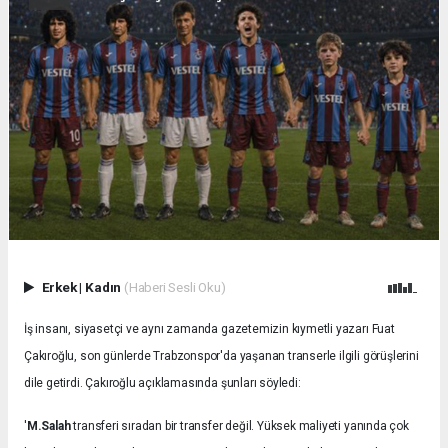
Erkek
|
Kadın
(Haberi Sesli Oku)
İş insanı, siyasetçi ve aynı zamanda gazetemizin kıymetli yazarı Fuat
Çakıroğlu, son günlerde Trabzonspor'da yaşanan transerle ilgili görüşlerini
dile getirdi. Çakıroğlu açıklamasında şunları söyledi:
'
M.Salah
transferi sıradan bir transfer değil. Yüksek maliyeti yanında çok