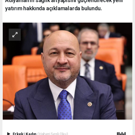
Adıyaman'ın sağlık altyapısını güçlendirecek yeni
yatırım hakkında açıklamalarda bulundu.
Erkek
|
Kadın
(Haberi Sesli Oku)