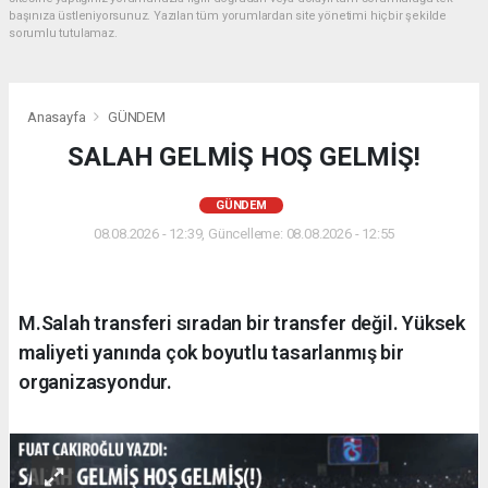
başınıza üstleniyorsunuz. Yazılan tüm yorumlardan site yönetimi hiçbir şekilde
sorumlu tutulamaz.
Anasayfa
GÜNDEM
SALAH GELMİŞ HOŞ GELMİŞ!
GÜNDEM
08.08.2026 - 12:39, Güncelleme: 08.08.2026 - 12:55
M.Salah transferi sıradan bir transfer değil. Yüksek
maliyeti yanında çok boyutlu tasarlanmış bir
organizasyondur.