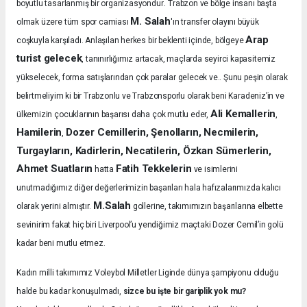
.
boyutlu tasarlanmış bir organizasyondur
Trabzon ve bölge insanı başta
M. Salah
olmak üzere tüm spor camiası
'ın transfer olayını büyük
Arap
coşkuyla karşıladı.
Anlaşılan herkes bir beklenti içinde, bölgeye
turist gelecek
, tanınırlığımız artacak, maçlarda seyirci kapasitemiz
yükselecek, forma satışlarından çok paralar gelecek ve.. Şunu peşin olarak
belirtmeliyim ki bir Trabzonlu ve Trabzonsporlu olarak beni Karadeniz’in ve
Ali Kemallerin
ülkemizin çocuklarının başarısı daha çok mutlu eder,
,
Hamilerin
Dozer Cemillerin, Şenolların, Necmilerin,
,
Turgayların, Kadirlerin, Necatilerin, Özkan Sümerlerin,
Ahmet Suatların
Fatih Tekkelerin
hatta
ve isimlerini
unutmadığımız diğer değerlerimizin başarıları hala hafızalarımızda kalıcı
M.Salah
olarak yerini almıştır.
gollerine, takımımızın başarılarına elbette
sevinirim fakat hiç biri Liverpool’u yendiğimiz maçtaki Dozer Cemil’in golü
kadar beni mutlu etmez.
Kadın milli takımımız Voleybol Milletler Liginde dünya şampiyonu olduğu
halde bu kadar konuşulmadı,
sizce bu işte bir gariplik yok mu?