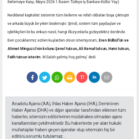
İlerlemeye Karşı, Mayıs 2026 1.Basım Türkiye İş Bankası Kültür Yay.)
Neoliberal kapitalist sistemin tüm ilerleme ve refah iddiaları boşa çıkmıştır
ve arkada büyük bir yıkım bırakmıştır. Şimdi, sistem tüm paydaşları ve
işbirlikçileri ile bu enkazı nasıl, hangi illüzyonlarla gizleyebiliriz derdinde.
Ben çocuklarımız ezilen kuşlardan olsun istemiyorum,
Eren Bülbül’ün ve
Ahmet Minguzzi’nin kolunu Şenol tutsun, Ali Kemal tutsun, Hami tutsun,
Fatih tutsun isterim.
M.Salah gelmiş hoş gelmiş' dedi.
Anadolu Ajansı (AA), İhlas Haber Ajansı (İHA), Demirören
Haber Ajansı (DHA) ve diğer ajanslar tarafından eklenen tüm
haberler, sitemizin editörlerinin müdahalesi olmadan ajans
kanallarından çekilmektedir. Bu haberlerde yer alan hukuki
muhataplar haberi geçen ajanslar olup sitemizin hiç bir
editörü sorumlu tutulamaz...