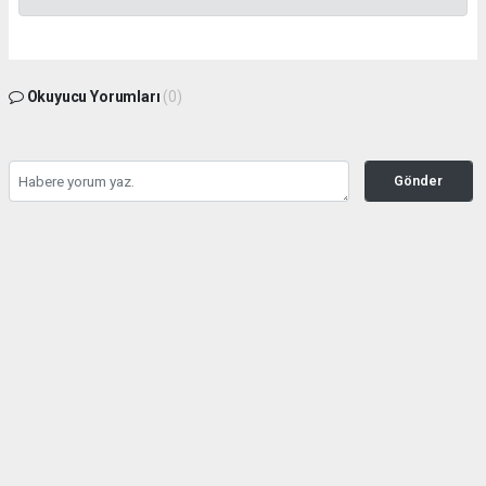
Okuyucu Yorumları
(0)
Gönder
Yorum yazarak Topluluk Kuralları’nı kabul etmiş bulunuyor ve tekhabergazetesi.com
sitesine yaptığınız yorumunuzla ilgili doğrudan veya dolaylı tüm sorumluluğu tek
başınıza üstleniyorsunuz. Yazılan tüm yorumlardan site yönetimi hiçbir şekilde
sorumlu tutulamaz.
haber paketi
haber scripti
haber yazılımı
Tüm hakları saklı tutulmaktadır.Copyright 2026©
Haber Yazılımı:
Web Aksiyon ®