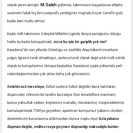
M.Salah
olarak yerini almıştır.
gollerine, takımımızın başarılarına elbette
sevinirim fakat hiç biri Liverpool’u yendiğimiz maçtaki Dozer Cemil’in golü
kadar beni mutlu etmez.
Kadın milli takımımız Voleybol Milletler Liginde dünya şampiyonu olduğu
halde bu kadar konuşulmadı,
sizce bu işte bir gariplik yok mu?
Karadeniz’de son yıllarda Ortadoğu ve özellikle Arap kökenli insanların
yoğun ilgisine tanık olmaktayız, sadece turist olarak değil artık mülk sahibi
olarak ta komşularımız olmaya başladılar. Karadeniz yayla yollarında yerli
vatandaşlarımızdan çok onları daha çok görürsünüz.
Gelelim asıl meseleye,
futbol sadece futbol değildiri bana hatırlatan
düşünceler zihnimin bir tarafını kurcalıyor. Ben tesadüflere inanmam,
bunca yoksulluk varken, köylerimiz mahalle, meralarımız, müştereklerimiz
kamulaştırılarak TOKİ’ye geçerken, apartman komşumuz yabancı olurken,
derelerimizin kurumasına aldırmazken bunca coşku niye!
Asla yabancı
düşmanı değiliz, mülteci veya göçmen düşmanlığı maksadıyla bunları