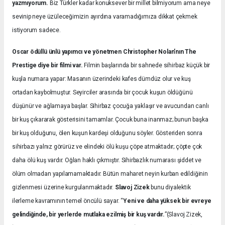
yazmıyorum.
Biz Türkler kadar konuksever bir millet bilmiyorum ama neye
sevinip neye üzüleceğimizin ayırdına varamadığımıza dikkat çekmek
istiyorum sadece.
Oscar ödüllü ünlü yapımcı ve yönetmen Christopher Nolan’nın The
Prestige diye bir filmi var.
Filmin başlarında bir sahnede sihirbaz küçük bir
kuşla numara yapar: Masanın üzerindeki kafes dümdüz olur ve kuş
ortadan kaybolmuştur. Seyirciler arasında bir çocuk kuşun öldüğünü
düşünür ve ağlamaya başlar. Sihirbaz çocuğa yaklaşır ve avucundan canlı
bir kuş çıkararak gösterisini tamamlar. Çocuk buna inanmaz; bunun başka
bir kuş olduğunu, ölen kuşun kardeşi olduğunu söyler. Gösteriden sonra
sihirbazı yalnız görürüz ve elindeki ölü kuşu çöpe atmaktadır; çöpte çok
daha ölü kuş vardır. Oğlan haklı çıkmıştır. Sihirbazlık numarası şiddet ve
ölüm olmadan yapılamamaktadır. Bütün maharet neyin kurban edildiğinin
gizlenmesi üzerine kurgulanmaktadır.
Slavoj Zizek
bunu diyalektik
ilerleme kavramının temel öncülü sayar. “
Yeni ve daha yüksek bir evreye
gelindiğinde, bir yerlerde mutlaka ezilmiş bir kuş vardır.
”(Slavoj Zizek,