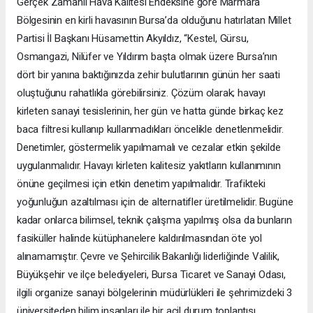
Gerçek Zamanlı Hava Kalitesi Endeksine göre Marmara
Bölgesinin en kirli havasının Bursa’da olduğunu hatırlatan Millet
Partisi İl Başkanı Hüsamettin Akyıldız, “Kestel, Gürsu,
Osmangazi, Nilüfer ve Yıldırım başta olmak üzere Bursa’nın
dört bir yanına baktığınızda zehir bulutlarının günün her saati
oluştuğunu rahatlıkla görebilirsiniz. Çözüm olarak; havayı
kirleten sanayi tesislerinin, her gün ve hatta günde birkaç kez
baca filtresi kullanıp kullanmadıkları öncelikle denetlenmelidir.
Denetimler, göstermelik yapılmamalı ve cezalar etkin şekilde
uygulanmalıdır. Havayı kirleten kalitesiz yakıtların kullanımının
önüne geçilmesi için etkin denetim yapılmalıdır. Trafikteki
yoğunluğun azaltılması için de alternatifler üretilmelidir. Bugüne
kadar onlarca bilimsel, teknik çalışma yapılmış olsa da bunların
fasiküller halinde kütüphanelere kaldırılmasından öte yol
alınamamıştır. Çevre ve Şehircilik Bakanlığı liderliğinde Valilik,
Büyükşehir ve ilçe belediyeleri, Bursa Ticaret ve Sanayi Odası,
ilgili organize sanayi bölgelerinin müdürlükleri ile şehrimizdeki 3
üniversiteden bilim insanları ile bir acil durum toplantısı