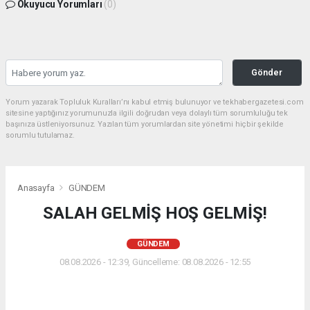
Okuyucu Yorumları
(0)
Gönder
Yorum yazarak Topluluk Kuralları’nı kabul etmiş bulunuyor ve tekhabergazetesi.com
sitesine yaptığınız yorumunuzla ilgili doğrudan veya dolaylı tüm sorumluluğu tek
başınıza üstleniyorsunuz. Yazılan tüm yorumlardan site yönetimi hiçbir şekilde
sorumlu tutulamaz.
Anasayfa
GÜNDEM
SALAH GELMİŞ HOŞ GELMİŞ!
GÜNDEM
08.08.2026 - 12:39, Güncelleme: 08.08.2026 - 12:55