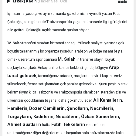
Erkek
|
Kadın
(Haberi Sesli Oku)
İş insanı, siyasetçi ve aynı zamanda gazetemizin kıymetli yazarı Fuat
Çakıroğlu, son günlerde Trabzonspor'da yaşanan transerle ilgili görüşlerini
dile getirdi. Çakıroğlu açıklamasında şunları söyledi:
'
M.Salah
transferi sıradan bir transfer değil. Yüksek maliyeti yanında çok
.
boyutlu tasarlanmış bir organizasyondur
Trabzon ve bölge insanı başta
M. Salah
olmak üzere tüm spor camiası
'ın transfer olayını büyük
Arap
coşkuyla karşıladı.
Anlaşılan herkes bir beklenti içinde, bölgeye
turist gelecek
, tanınırlığımız artacak, maçlarda seyirci kapasitemiz
yükselecek, forma satışlarından çok paralar gelecek ve.. Şunu peşin olarak
belirtmeliyim ki bir Trabzonlu ve Trabzonsporlu olarak beni Karadeniz’in ve
Ali Kemallerin
ülkemizin çocuklarının başarısı daha çok mutlu eder,
,
Hamilerin
Dozer Cemillerin, Şenolların, Necmilerin,
,
Turgayların, Kadirlerin, Necatilerin, Özkan Sümerlerin,
Ahmet Suatların
Fatih Tekkelerin
hatta
ve isimlerini
unutmadığımız diğer değerlerimizin başarıları hala hafızalarımızda kalıcı