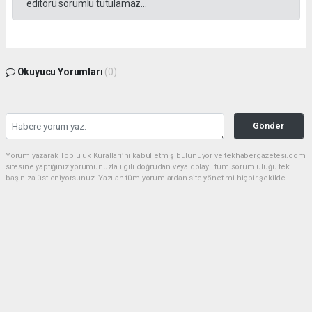
editörü sorumlu tutulamaz...
Okuyucu Yorumları
(0)
Gönder
Yorum yazarak Topluluk Kuralları’nı kabul etmiş bulunuyor ve tekhabergazetesi.com
sitesine yaptığınız yorumunuzla ilgili doğrudan veya dolaylı tüm sorumluluğu tek
başınıza üstleniyorsunuz. Yazılan tüm yorumlardan site yönetimi hiçbir şekilde
sorumlu tutulamaz.
Anasayfa
GÜNDEM
CHP'de kongre hazırlıkları
hızlandı... 8 ile daha yeni il başkanı
atandı