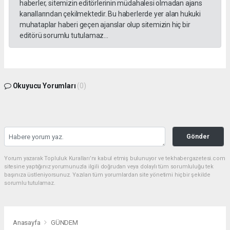
haberler, sitemizin editörlerinin müdahalesi olmadan ajans
kanallarından çekilmektedir. Bu haberlerde yer alan hukuki
muhataplar haberi geçen ajanslar olup sitemizin hiç bir
editörü sorumlu tutulamaz...
Okuyucu Yorumları
(0)
Gönder
Yorum yazarak Topluluk Kuralları’nı kabul etmiş bulunuyor ve tekhabergazetesi.com
sitesine yaptığınız yorumunuzla ilgili doğrudan veya dolaylı tüm sorumluluğu tek
başınıza üstleniyorsunuz. Yazılan tüm yorumlardan site yönetimi hiçbir şekilde
sorumlu tutulamaz.
Anasayfa
GÜNDEM