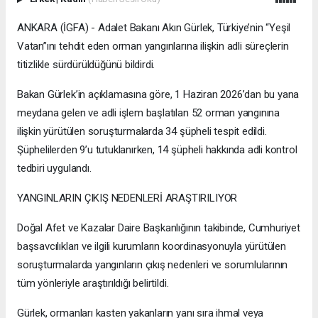
ANKARA (İGFA) - Adalet Bakanı Akın Gürlek, Türkiye’nin “Yeşil
Vatan”ını tehdit eden orman yangınlarına ilişkin adli süreçlerin
titizlikle sürdürüldüğünü bildirdi.
Bakan Gürlek’in açıklamasına göre, 1 Haziran 2026’dan bu yana
meydana gelen ve adli işlem başlatılan 52 orman yangınına
ilişkin yürütülen soruşturmalarda 34 şüpheli tespit edildi.
Şüphelilerden 9’u tutuklanırken, 14 şüpheli hakkında adli kontrol
tedbiri uygulandı.
YANGINLARIN ÇIKIŞ NEDENLERİ ARAŞTIRILIYOR
Doğal Afet ve Kazalar Daire Başkanlığının takibinde, Cumhuriyet
başsavcılıkları ve ilgili kurumların koordinasyonuyla yürütülen
soruşturmalarda yangınların çıkış nedenleri ve sorumlularının
tüm yönleriyle araştırıldığı belirtildi.
Gürlek, ormanları kasten yakanların yanı sıra ihmal veya