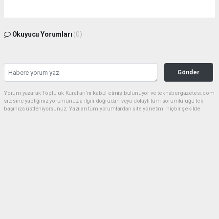
Okuyucu Yorumları
(0)
Gönder
Yorum yazarak Topluluk Kuralları’nı kabul etmiş bulunuyor ve tekhabergazetesi.com
sitesine yaptığınız yorumunuzla ilgili doğrudan veya dolaylı tüm sorumluluğu tek
başınıza üstleniyorsunuz. Yazılan tüm yorumlardan site yönetimi hiçbir şekilde
sorumlu tutulamaz.
Anasayfa
GÜNDEM
Bakan Şimşek: Sanayi üretimi ikinci
çeyrekte yüzde 1,9 büyüdü
GÜNDEM