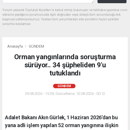
Yorum yazarak Topluluk Kuralları’nı kabul etmiş bulunuyor ve tekhabergazetesi.com
sitesine yaptığınız yorumunuzla ilgili doğrudan veya dolaylı tüm sorumluluğu tek
başınıza üstleniyorsunuz. Yazılan tüm yorumlardan site yönetimi hiçbir şekilde
sorumlu tutulamaz.
Anasayfa
GÜNDEM
Orman yangınlarında soruşturma
sürüyor.. 34 şüpheliden 9'u
tutuklandı
GÜNDEM
09.08.2026 - 19:09, Güncelleme: 10.08.2026 - 00:12
Adalet Bakanı Akın Gürlek, 1 Haziran 2026’dan bu
yana adli işlem yapılan 52 orman yangınına ilişkin