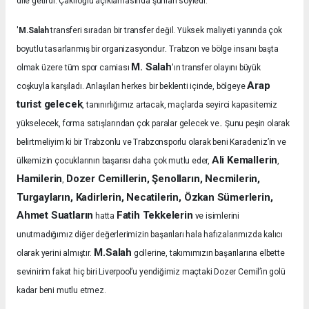
dile getirdi. Çakıroğlu açıklamasında şunları söyledi:
'
M.Salah
transferi sıradan bir transfer değil. Yüksek maliyeti yanında çok
.
boyutlu tasarlanmış bir organizasyondur
Trabzon ve bölge insanı başta
M. Salah
olmak üzere tüm spor camiası
'ın transfer olayını büyük
Arap
coşkuyla karşıladı.
Anlaşılan herkes bir beklenti içinde, bölgeye
turist gelecek
, tanınırlığımız artacak, maçlarda seyirci kapasitemiz
yükselecek, forma satışlarından çok paralar gelecek ve.. Şunu peşin olarak
belirtmeliyim ki bir Trabzonlu ve Trabzonsporlu olarak beni Karadeniz’in ve
Ali Kemallerin
ülkemizin çocuklarının başarısı daha çok mutlu eder,
,
Hamilerin
Dozer Cemillerin, Şenolların, Necmilerin,
,
Turgayların, Kadirlerin, Necatilerin, Özkan Sümerlerin,
Ahmet Suatların
Fatih Tekkelerin
hatta
ve isimlerini
unutmadığımız diğer değerlerimizin başarıları hala hafızalarımızda kalıcı
M.Salah
olarak yerini almıştır.
gollerine, takımımızın başarılarına elbette
sevinirim fakat hiç biri Liverpool’u yendiğimiz maçtaki Dozer Cemil’in golü
kadar beni mutlu etmez.