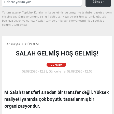
Gönder
Yorum yazarak Topluluk Kuralları’nı kabul etmiş bulunuyor ve tekhabergazetesi.com
sitesine yaptığınız yorumunuzla ilgili doğrudan veya dolaylı tüm sorumluluğu tek
başınıza üstleniyorsunuz. Yazılan tüm yorumlardan site yönetimi hiçbir şekilde
sorumlu tutulamaz.
Anasayfa
GÜNDEM
SALAH GELMİŞ HOŞ GELMİŞ!
GÜNDEM
08.08.2026 - 12:39, Güncelleme: 08.08.2026 - 12:55
M.Salah transferi sıradan bir transfer değil. Yüksek
maliyeti yanında çok boyutlu tasarlanmış bir
organizasyondur.