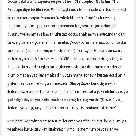
Oscar ödüllü ünlü yapımcı ve yönetmen Christopher Nolan’nın The
Prestige diye bir filmi var.
Filmin başlarında bir sahnede sihirbaz küçük bir
kuşla numara yapar: Masanın üzerindeki kafes dümdüz olur ve kuş
ortadan kaybolmuştur. Seyirciler arasında bir çocuk kuşun öldüğünü
düşünür ve ağlamaya başlar. Sihirbaz çocuğa yaklaşır ve avucundan canlı
bir kuş çıkararak gösterisini tamamlar. Çocuk buna inanmaz; bunun başka
bir kuş olduğunu, ölen kuşun kardeşi olduğunu söyler. Gösteriden sonra
sihirbazı yalnız görürüz ve elindeki ölü kuşu çöpe atmaktadır; çöpte çok
daha ölü kuş vardır. Oğlan haklı çıkmıştır. Sihirbazlık numarası şiddet ve
ölüm olmadan yapılamamaktadır. Bütün maharet neyin kurban edildiğinin
gizlenmesi üzerine kurgulanmaktadır.
Slavoj Zizek
bunu diyalektik
ilerleme kavramının temel öncülü sayar. “
Yeni ve daha yüksek bir evreye
gelindiğinde, bir yerlerde mutlaka ezilmiş bir kuş vardır.
”(Slavoj Zizek,
İlerlemeye Karşı, Mayıs 2026 1.Basım Türkiye İş Bankası Kültür Yay.)
Neoliberal kapitalist sistemin tüm ilerleme ve refah iddiaları boşa çıkmıştır
ve arkada büyük bir yıkım bırakmıştır. Şimdi, sistem tüm paydaşları ve