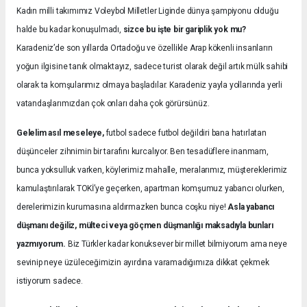
Kadın milli takımımız Voleybol Milletler Liginde dünya şampiyonu olduğu
halde bu kadar konuşulmadı,
sizce bu işte bir gariplik yok mu?
Karadeniz’de son yıllarda Ortadoğu ve özellikle Arap kökenli insanların
yoğun ilgisine tanık olmaktayız, sadece turist olarak değil artık mülk sahibi
olarak ta komşularımız olmaya başladılar. Karadeniz yayla yollarında yerli
vatandaşlarımızdan çok onları daha çok görürsünüz.
Gelelim asıl meseleye,
futbol sadece futbol değildiri bana hatırlatan
düşünceler zihnimin bir tarafını kurcalıyor. Ben tesadüflere inanmam,
bunca yoksulluk varken, köylerimiz mahalle, meralarımız, müştereklerimiz
kamulaştırılarak TOKİ’ye geçerken, apartman komşumuz yabancı olurken,
derelerimizin kurumasına aldırmazken bunca coşku niye!
Asla yabancı
düşmanı değiliz, mülteci veya göçmen düşmanlığı maksadıyla bunları
yazmıyorum.
Biz Türkler kadar konuksever bir millet bilmiyorum ama neye
sevinip neye üzüleceğimizin ayırdına varamadığımıza dikkat çekmek
istiyorum sadece.