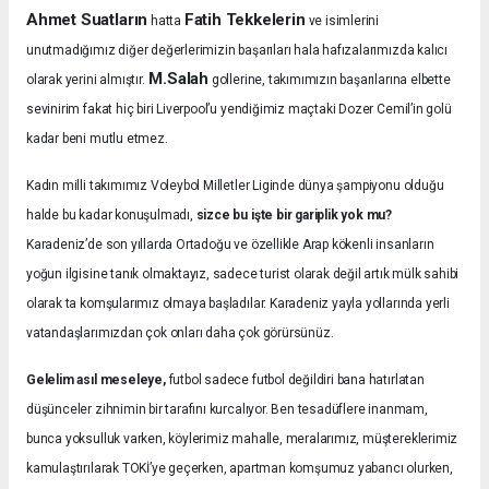
Ahmet Suatların
Fatih Tekkelerin
hatta
ve isimlerini
unutmadığımız diğer değerlerimizin başarıları hala hafızalarımızda kalıcı
M.Salah
olarak yerini almıştır.
gollerine, takımımızın başarılarına elbette
sevinirim fakat hiç biri Liverpool’u yendiğimiz maçtaki Dozer Cemil’in golü
kadar beni mutlu etmez.
Kadın milli takımımız Voleybol Milletler Liginde dünya şampiyonu olduğu
halde bu kadar konuşulmadı,
sizce bu işte bir gariplik yok mu?
Karadeniz’de son yıllarda Ortadoğu ve özellikle Arap kökenli insanların
yoğun ilgisine tanık olmaktayız, sadece turist olarak değil artık mülk sahibi
olarak ta komşularımız olmaya başladılar. Karadeniz yayla yollarında yerli
vatandaşlarımızdan çok onları daha çok görürsünüz.
Gelelim asıl meseleye,
futbol sadece futbol değildiri bana hatırlatan
düşünceler zihnimin bir tarafını kurcalıyor. Ben tesadüflere inanmam,
bunca yoksulluk varken, köylerimiz mahalle, meralarımız, müştereklerimiz
kamulaştırılarak TOKİ’ye geçerken, apartman komşumuz yabancı olurken,