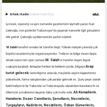
Erkek
|
Kadın
(Haberi Sesli Oku)
İş insanı, siyasetçi ve aynı zamanda gazetemizin kıymetli yazarı Fuat
Çakıroğlu, son günlerde Trabzonspor'da yaşanan transerle ilgili görüşlerini
dile getirdi. Çakıroğlu açıklamasında şunları söyledi:
'
M.Salah
transferi sıradan bir transfer değil. Yüksek maliyeti yanında çok
.
boyutlu tasarlanmış bir organizasyondur
Trabzon ve bölge insanı başta
M. Salah
olmak üzere tüm spor camiası
'ın transfer olayını büyük
Arap
coşkuyla karşıladı.
Anlaşılan herkes bir beklenti içinde, bölgeye
turist gelecek
, tanınırlığımız artacak, maçlarda seyirci kapasitemiz
yükselecek, forma satışlarından çok paralar gelecek ve.. Şunu peşin olarak
belirtmeliyim ki bir Trabzonlu ve Trabzonsporlu olarak beni Karadeniz’in ve
Ali Kemallerin
ülkemizin çocuklarının başarısı daha çok mutlu eder,
,
Hamilerin
Dozer Cemillerin, Şenolların, Necmilerin,
,
Turgayların, Kadirlerin, Necatilerin, Özkan Sümerlerin,