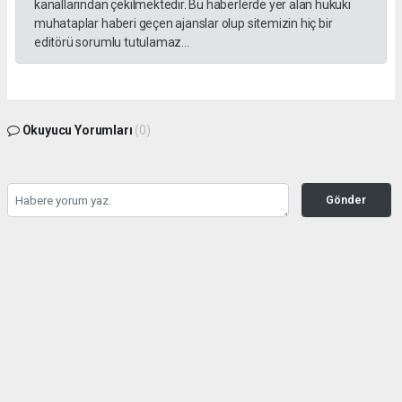
kanallarından çekilmektedir. Bu haberlerde yer alan hukuki
muhataplar haberi geçen ajanslar olup sitemizin hiç bir
editörü sorumlu tutulamaz...
Okuyucu Yorumları
(0)
Gönder
Yorum yazarak Topluluk Kuralları’nı kabul etmiş bulunuyor ve tekhabergazetesi.com
sitesine yaptığınız yorumunuzla ilgili doğrudan veya dolaylı tüm sorumluluğu tek
başınıza üstleniyorsunuz. Yazılan tüm yorumlardan site yönetimi hiçbir şekilde
sorumlu tutulamaz.
haber paketi
haber scripti
haber yazılımı