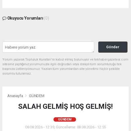
Okuyucu Yorumları
(0)
Gönder
Yorum yazarak Topluluk Kuralları’nı kabul etmiş bulunuyor ve tekhabergazetesi.com
sitesine yaptığınız yorumunuzla ilgili doğrudan veya dolaylı tüm sorumluluğu tek
başınıza üstleniyorsunuz. Yazılan tüm yorumlardan site yönetimi hiçbir şekilde
sorumlu tutulamaz.
Anasayfa
GÜNDEM
SALAH GELMİŞ HOŞ GELMİŞ!
GÜNDEM
08.08.2026 - 12:39, Güncelleme: 08.08.2026 - 12:55