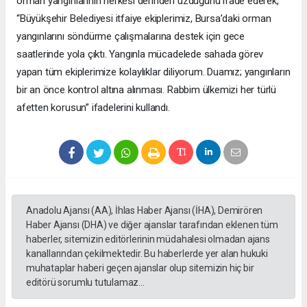
orman yangınlarının herkesi derinden üzdüğünü ifade ederek,
“Büyükşehir Belediyesi itfaiye ekiplerimiz, Bursa’daki orman
yangınlarını söndürme çalışmalarına destek için gece
saatlerinde yola çıktı. Yangınla mücadelede sahada görev
yapan tüm ekiplerimize kolaylıklar diliyorum. Duamız; yangınların
bir an önce kontrol altına alınması. Rabbim ülkemizi her türlü
afetten korusun” ifadelerini kullandı.
Anadolu Ajansı (AA), İhlas Haber Ajansı (İHA), Demirören
Haber Ajansı (DHA) ve diğer ajanslar tarafından eklenen tüm
haberler, sitemizin editörlerinin müdahalesi olmadan ajans
kanallarından çekilmektedir. Bu haberlerde yer alan hukuki
muhataplar haberi geçen ajanslar olup sitemizin hiç bir
editörü sorumlu tutulamaz...