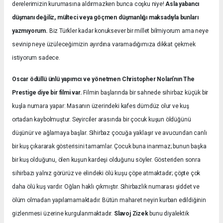
derelerimizin kurumasına aldırmazken bunca coşku niye!
Asla yabancı
düşmanı değiliz, mülteci veya göçmen düşmanlığı maksadıyla bunları
yazmıyorum.
Biz Türkler kadar konuksever bir millet bilmiyorum ama neye
sevinip neye üzüleceğimizin ayırdına varamadığımıza dikkat çekmek
istiyorum sadece.
Oscar ödüllü ünlü yapımcı ve yönetmen Christopher Nolan’nın The
Prestige diye bir filmi var.
Filmin başlarında bir sahnede sihirbaz küçük bir
kuşla numara yapar: Masanın üzerindeki kafes dümdüz olur ve kuş
ortadan kaybolmuştur. Seyirciler arasında bir çocuk kuşun öldüğünü
düşünür ve ağlamaya başlar. Sihirbaz çocuğa yaklaşır ve avucundan canlı
bir kuş çıkararak gösterisini tamamlar. Çocuk buna inanmaz; bunun başka
bir kuş olduğunu, ölen kuşun kardeşi olduğunu söyler. Gösteriden sonra
sihirbazı yalnız görürüz ve elindeki ölü kuşu çöpe atmaktadır; çöpte çok
daha ölü kuş vardır. Oğlan haklı çıkmıştır. Sihirbazlık numarası şiddet ve
ölüm olmadan yapılamamaktadır. Bütün maharet neyin kurban edildiğinin
gizlenmesi üzerine kurgulanmaktadır.
Slavoj Zizek
bunu diyalektik