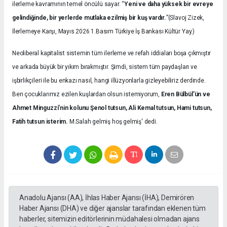
ilerleme kavramının temel öncülü sayar. “
Yeni ve daha yüksek bir evreye
gelindiğinde, bir yerlerde mutlaka ezilmiş bir kuş vardır.
”(Slavoj Zizek,
İlerlemeye Karşı, Mayıs 2026 1.Basım Türkiye İş Bankası Kültür Yay.)
Neoliberal kapitalist sistemin tüm ilerleme ve refah iddiaları boşa çıkmıştır
ve arkada büyük bir yıkım bırakmıştır. Şimdi, sistem tüm paydaşları ve
işbirlikçileri ile bu enkazı nasıl, hangi illüzyonlarla gizleyebiliriz derdinde.
Ben çocuklarımız ezilen kuşlardan olsun istemiyorum,
Eren Bülbül’ün ve
Ahmet Minguzzi’nin kolunu Şenol tutsun, Ali Kemal tutsun, Hami tutsun,
Fatih tutsun isterim.
M.Salah gelmiş hoş gelmiş' dedi.
Anadolu Ajansı (AA), İhlas Haber Ajansı (İHA), Demirören
Haber Ajansı (DHA) ve diğer ajanslar tarafından eklenen tüm
haberler, sitemizin editörlerinin müdahalesi olmadan ajans