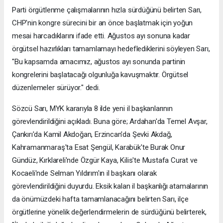
Parti örgütlenme çalışmalarının hızla sürdüğünü belirten Sarı,
CHP'nin kongre sürecini bir an önce başlatmak için yoğun
mesai harcadıklarını ifade etti. Ağustos ayı sonuna kadar
örgütsel hazırlıkları tamamlamayı hedeflediklerini söyleyen Sarı,
"Bu kapsamda amacımız, ağustos ayı sonunda partinin
kongrelerini başlatacağı olgunluğa kavuşmaktır. Örgütsel
düzenlemeler sürüyor." dedi.
Sözcü Sarı, MYK kararıyla 8 ilde yeni il başkanlarının
görevlendirildiğini açıkladı. Buna göre; Ardahan'da Temel Avşar,
Çankırı'da Kamil Akdoğan, Erzincan'da Şevki Akdağ,
Kahramanmaraş'ta Esat Şengül, Karabük'te Burak Onur
Gündüz, Kırklareli'nde Özgür Kaya, Kilis'te Mustafa Curat ve
Kocaeli'nde Selman Yıldırım'ın il başkanı olarak
görevlendirildiğini duyurdu. Eksik kalan il başkanlığı atamalarının
da önümüzdeki hafta tamamlanacağını belirten Sarı, ilçe
örgütlerine yönelik değerlendirmelerin de sürdüğünü belirterek,