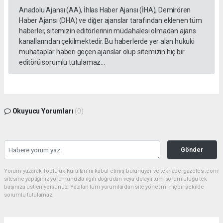
Anadolu Ajansı (AA), İhlas Haber Ajansı (İHA), Demirören
Haber Ajansı (DHA) ve diğer ajanslar tarafından eklenen tüm
haberler, sitemizin editörlerinin müdahalesi olmadan ajans
kanallarından çekilmektedir. Bu haberlerde yer alan hukuki
muhataplar haberi geçen ajanslar olup sitemizin hiç bir
editörü sorumlu tutulamaz...
Okuyucu Yorumları
(0)
Gönder
Yorum yazarak Topluluk Kuralları’nı kabul etmiş bulunuyor ve tekhabergazetesi.com
sitesine yaptığınız yorumunuzla ilgili doğrudan veya dolaylı tüm sorumluluğu tek
başınıza üstleniyorsunuz. Yazılan tüm yorumlardan site yönetimi hiçbir şekilde
sorumlu tutulamaz.