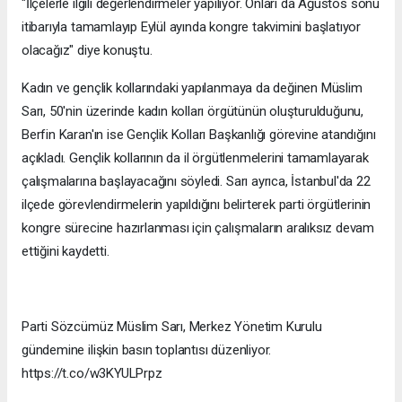
"İlçelerle ilgili değerlendirmeler yapılıyor. Onları da Ağustos sonu
itibarıyla tamamlayıp Eylül ayında kongre takvimini başlatıyor
olacağız" diye konuştu.
Kadın ve gençlik kollarındaki yapılanmaya da değinen Müslim
Sarı, 50'nin üzerinde kadın kolları örgütünün oluşturulduğunu,
Berfin Karan'ın ise Gençlik Kolları Başkanlığı görevine atandığını
açıkladı. Gençlik kollarının da il örgütlenmelerini tamamlayarak
çalışmalarına başlayacağını söyledi. Sarı ayrıca, İstanbul'da 22
ilçede görevlendirmelerin yapıldığını belirterek parti örgütlerinin
kongre sürecine hazırlanması için çalışmaların aralıksız devam
ettiğini kaydetti.
Parti Sözcümüz Müslim Sarı, Merkez Yönetim Kurulu
gündemine ilişkin basın toplantısı düzenliyor.
https://t.co/w3KYULPrpz