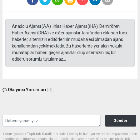
Anadolu Ajansı (AA), İhlas Haber Ajansı (İHA), Demirören
Haber Ajansı (DHA) ve diğer ajanslar tarafından eklenen tüm
haberler, sitemizin editörlerinin müdahalesi olmadan ajans
kanallarından çekilmektedir. Bu haberlerde yer alan hukuki
muhataplar haberi geçen ajanslar olup sitemizin hiç bir
editörü sorumlu tutulamaz...
Okuyucu Yorumları
(0)
Gönder
Yorum yazarak Topluluk Kuralları’nı kabul etmiş bulunuyor ve tekhabergazetesi.com
sitesine yaptığınız yorumunuzla ilgili doğrudan veya dolaylı tüm sorumluluğu tek