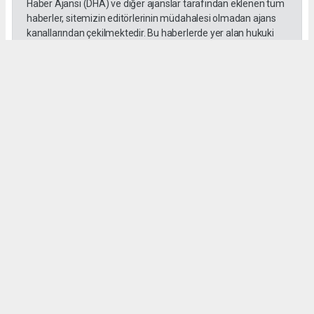
Haber Ajansı (DHA) ve diğer ajanslar tarafından eklenen tüm
haberler, sitemizin editörlerinin müdahalesi olmadan ajans
kanallarından çekilmektedir. Bu haberlerde yer alan hukuki
muhataplar haberi geçen ajanslar olup sitemizin hiç bir
editörü sorumlu tutulamaz...
Okuyucu Yorumları
(0)
Gönder
Yorum yazarak Topluluk Kuralları’nı kabul etmiş bulunuyor ve tekhabergazetesi.com
sitesine yaptığınız yorumunuzla ilgili doğrudan veya dolaylı tüm sorumluluğu tek
başınıza üstleniyorsunuz. Yazılan tüm yorumlardan site yönetimi hiçbir şekilde
sorumlu tutulamaz.