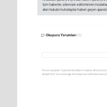
tüm haberler, sitemizin editörlerinin müdaha
alan hukuki muhataplar haberi geçen ajanslar
Okuyucu Yorumları
(0)
Yorum yazarak Topluluk Kuralları’nı kabul etmiş bulu
dolaylı tüm sorumluluğu tek başınıza üstleniyorsunuz