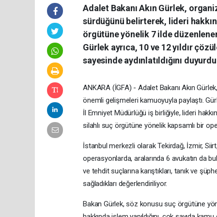
Adalet Bakanı Akın Gürlek, organiz
sürdüğünü belirterek, lideri hakkın
örgütüne yönelik 7 ilde düzenlenen
Gürlek ayrıca, 10 ve 12 yıldır çöz
sayesinde aydınlatıldığını duyurdu
ANKARA (İGFA) - Adalet Bakanı Akın Gürlek, 
önemli gelişmeleri kamuoyuyla paylaştı. Gür
İl Emniyet Müdürlüğü iş birliğiyle, lideri hak
silahlı suç örgütüne yönelik kapsamlı bir oper
İstanbul merkezli olarak Tekirdağ, İzmir, Si
operasyonlarda, aralarında 6 avukatın da bul
ve tehdit suçlarına karıştıkları, tanık ve şüp
sağladıkları değerlendiriliyor.
Bakan Gürlek, söz konusu suç örgütüne yöne
hakkında işlem yapıldığını, çok sayıda kamu d