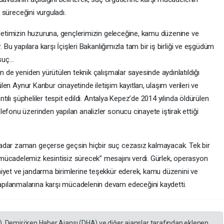
a süreceğini vurguladı.
illetimizin huzuruna, gençlerimizin geleceğine, kamu düzenine ve
. Bu yapılara karşı İçişleri Bakanlığımızla tam bir iş birliği ve eşgüdüm
 suç…
n de yeniden yürütülen teknik çalışmalar sayesinde aydınlatıldığı
ülen Aynur Kanbur cinayetinde iletişim kayıtları, ulaşım verileri ve
ntılı şüpheliler tespit edildi. Antalya Kepez’de 2014 yılında öldürülen
efonu üzerinden yapılan analizler sonucu cinayete iştirak ettiği
adar zaman geçerse geçsin hiçbir suç cezasız kalmayacak. Tek bir
mücadelemiz kesintisiz sürecek” mesajını verdi. Gürlek, operasyon
iyet ve jandarma birimlerine teşekkür ederek, kamu düzenini ve
pılanmalarına karşı mücadelenin devam edeceğini kaydetti.
), Demirören Haber Ajansı (DHA) ve diğer ajanslar tarafından eklenen