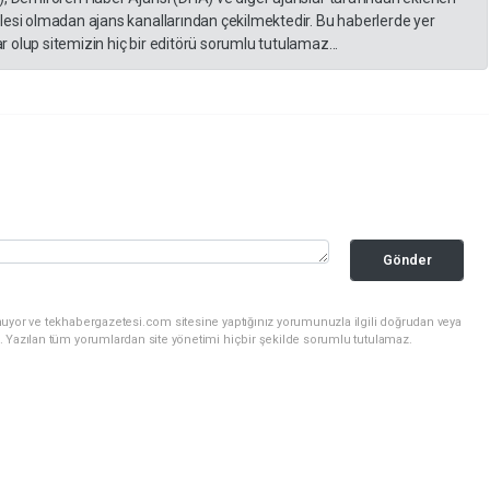
lesi olmadan ajans kanallarından çekilmektedir. Bu haberlerde yer
 olup sitemizin hiç bir editörü sorumlu tutulamaz...
Gönder
nuyor ve tekhabergazetesi.com sitesine yaptığınız yorumunuzla ilgili doğrudan veya
. Yazılan tüm yorumlardan site yönetimi hiçbir şekilde sorumlu tutulamaz.