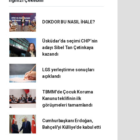
İlginizi Çekebilir
DOKDOR BU NASIL İHALE?
Üsküdar’da seçimi CHP’nin
adayı Sibel Tan Çetinkaya
kazandı
LGS yerleştirme sonuçları
açıklandı
TBMM'de Çocuk Koruma
Kanunu teklifinin ilk
görüşmeleri tamamlandı
Cumhurbaşkanı Erdoğan,
Bahçeli'yi Külliye'de kabul etti