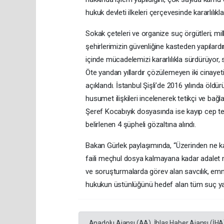
hukuk devleti ilkeleri çerçevesinde kararlılıkl
Sokak çeteleri ve organize suç örgütleri; m
şehirlerimizin güvenliğine kasteden yapılardır
içinde mücadelemizi kararlılıkla sürdürüyor,
Öte yandan yıllardır çözülemeyen iki cinayeti
açıklandı. İstanbul Şişli’de 2016 yılında öldür
husumet ilişkileri incelenerek tetikçi ve bağla
Şeref Kocabıyık dosyasında ise kayıp cep tel
belirlenen 4 şüpheli gözaltına alındı.
Bakan Gürlek paylaşımında, “Üzerinden ne k
faili meçhul dosya kalmayana kadar adalet 
ve soruşturmalarda görev alan savcılık, emn
hukukun üstünlüğünü hedef alan tüm suç ya
Anadolu Ajansı (AA), İhlas Haber Ajansı (İHA