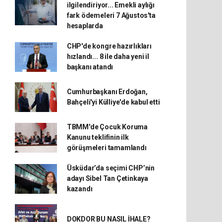
ilgilendiriyor... Emekli aylığı
fark ödemeleri 7 Ağustos'ta
hesaplarda
CHP'de kongre hazırlıkları
hızlandı... 8 ile daha yeni il
başkanı atandı
Cumhurbaşkanı Erdoğan,
Bahçeli'yi Külliye'de kabul etti
TBMM'de Çocuk Koruma
Kanunu teklifinin ilk
görüşmeleri tamamlandı
Üsküdar’da seçimi CHP’nin
adayı Sibel Tan Çetinkaya
kazandı
DOKDOR BU NASIL İHALE?