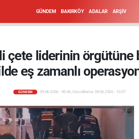
GÜNDEM
BAKIRKÖY
ADALAR
ARŞİV
li çete liderinin örgütüne
ilde eş zamanlı operasyo
09.06.2026 - 09:46, Güncelleme: 09.06.2026 - 10:07
GÜNDEM