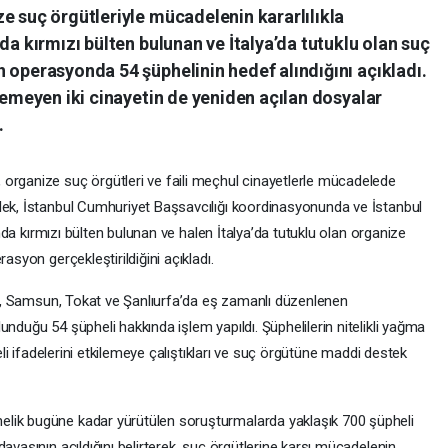
e suç örgütleriyle mücadelenin kararlılıkla
da kırmızı bülten bulunan ve İtalya’da tutuklu olan suç
 operasyonda 54 şüphelinin hedef alındığını açıkladı.
ülemeyen iki cinayetin de yeniden açılan dosyalar
.
organize suç örgütleri ve faili meçhul cinayetlerle mücadelede
lek, İstanbul Cumhuriyet Başsavcılığı koordinasyonunda ve İstanbul
kında kırmızı bülten bulunan ve halen İtalya’da tutuklu olan organize
asyon gerçekleştirildiğini açıkladı.
irt, Samsun, Tokat ve Şanlıurfa’da eş zamanlı düzenlenen
unduğu 54 şüpheli hakkında işlem yapıldı. Şüphelilerin nitelikli yağma
heli ifadelerini etkilemeye çalıştıkları ve suç örgütüne maddi destek
lik bugüne kadar yürütülen soruşturmalarda yaklaşık 700 şüpheli
avasının açıldığını belirterek, suç örgütlerine karşı mücadelenin