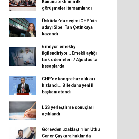
Kanunu teklifinin ilk
görüşmeleri tamamlandı
Üsküdar’da seçimi CHP’nin
adayı Sibel Tan Çetinkaya
kazandı
6 milyon emekliyi
ilgilendiriyor... Emekli aylığı
fark ödemeleri 7 Ağustos'ta
hesaplarda
CHP'de kongre hazırlıkları
hızlandı... 8 ile daha yeni il
başkanı atandı
LGS yerleştirme sonuçları
açıklandı
Görevden uzaklaştırılan Utku
Caner Çaykara hakkında