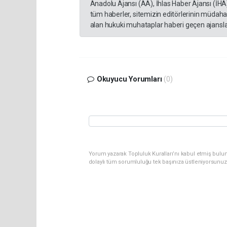
Anadolu Ajansı (AA), İhlas Haber Ajansı (İHA
tüm haberler, sitemizin editörlerinin müdaha
alan hukuki muhataplar haberi geçen ajanslar
Okuyucu Yorumları
(0)
Yorum yazarak Topluluk Kuralları’nı kabul etmiş bulu
dolaylı tüm sorumluluğu tek başınıza üstleniyorsunuz