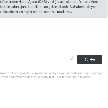
), Demirören Haber Ajansı (DHA) ve diğer ajanslar tarafından eklenen
lesi olmadan ajans kanallarından çekilmektedir. Bu haberlerde yer
 olup sitemizin hiç bir editörü sorumlu tutulamaz...
Gönder
nuyor ve tekhabergazetesi.com sitesine yaptığınız yorumunuzla ilgili doğrudan veya
. Yazılan tüm yorumlardan site yönetimi hiçbir şekilde sorumlu tutulamaz.