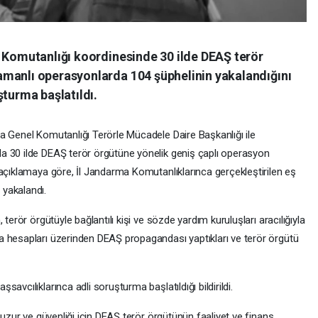
l Komutanlığı koordinesinde 30 ilde DEAŞ terör
manlı operasyonlarda 104 şüphelinin yakalandığını
şturma başlatıldı.
a Genel Komutanlığı Terörle Mücadele Daire Başkanlığı ile
a 30 ilde DEAŞ terör örgütüne yönelik geniş çaplı operasyon
 açıklamaya göre, İl Jandarma Komutanlıklarınca gerçekleştirilen eş
yakalandı.
terör örgütüyle bağlantılı kişi ve sözde yardım kuruluşları aracılığıyla
a hesapları üzerinden DEAŞ propagandası yaptıkları ve terör örgütü
avcılıklarınca adli soruşturma başlatıldığı bildirildi.
huzur ve güvenliği için DEAŞ terör örgütünün faaliyet ve finans