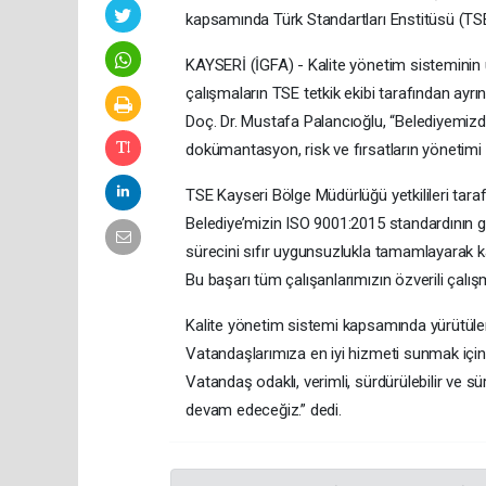
kapsamında Türk Standartları Enstitüsü (TSE)
KAYSERİ (İGFA) - Kalite yönetim sisteminin u
çalışmaların TSE tetkik ekibi tarafından ayrın
Doç. Dr. Mustafa Palancıoğlu, “Belediyemiz
dokümantasyon, risk ve fırsatların yönetimi
TSE Kayseri Bölge Müdürlüğü yetkilileri tar
Belediye’mizin ISO 9001:2015 standardının ger
sürecini sıfır uygunsuzlukla tamamlayarak k
Bu başarı tüm çalışanlarımızın özverili çalış
Kalite yönetim sistemi kapsamında yürütülen
Vatandaşlarımıza en iyi hizmeti sunmak için 
Vatandaş odaklı, verimli, sürdürülebilir ve sü
devam edeceğiz.” dedi.