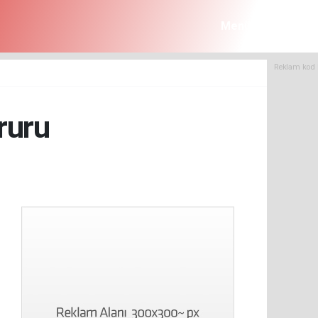
Menü
Reklam kod 
ruru