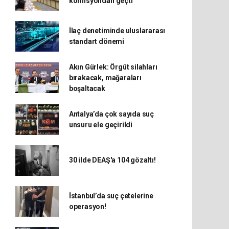
komisyondan geçti
İlaç denetiminde uluslararası
standart dönemi
Akın Gürlek: Örgüt silahları
bırakacak, mağaraları
boşaltacak
Antalya’da çok sayıda suç
unsuru ele geçirildi
30 ilde DEAŞ'a 104 gözaltı!
İstanbul’da suç çetelerine
operasyon!