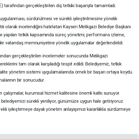
 tarafından gerçekleştirilen dış tetkiki başarıyla tamamladı.
ygulanması, sürdürülmesi ve sürekli iyileştirilmesine yönelik
tılı olarak incelendiğini hatırlatan Kayseri Melikgazi Belediye Başkanı
de yapılan tetkik kapsamında süreç yönetimi, performans izleme,
 ile vatandaş memnuniyetine yönelik uygulamalar değerlendirildi.
afından gerçekleştirilen incelemeler sonucunda Melikgazi
eklerini tam olarak karşıladığı tespit edildi. Belediyemiz, tetkik
alite yönetim sistemi uygulamalarında örnek bir başarı ortaya koydu.
malarının bir sonucudur.
 çalışmalar, kurumsal hizmet kalitesine önemli katkı sunuyor.
belediyemizi sürekli yeniliyor, günümüze uygun hale getiriyoruz.
rekli iyileştirmeye dayalı yönetim anlayışımızı kararlılıkla sürdürmeye