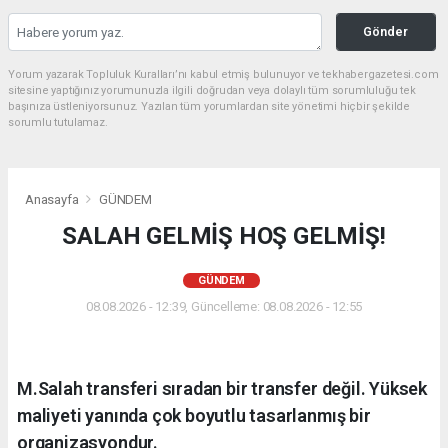
Gönder
Yorum yazarak Topluluk Kuralları’nı kabul etmiş bulunuyor ve tekhabergazetesi.com
sitesine yaptığınız yorumunuzla ilgili doğrudan veya dolaylı tüm sorumluluğu tek
başınıza üstleniyorsunuz. Yazılan tüm yorumlardan site yönetimi hiçbir şekilde
sorumlu tutulamaz.
Anasayfa
GÜNDEM
SALAH GELMİŞ HOŞ GELMİŞ!
GÜNDEM
08.08.2026 - 12:39, Güncelleme: 08.08.2026 - 12:55
M.Salah transferi sıradan bir transfer değil. Yüksek
maliyeti yanında çok boyutlu tasarlanmış bir
organizasyondur.