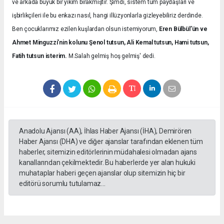
ve arkada büyük bir yıkım bırakmıştır. Şimdi, sistem tüm paydaşları ve
işbirlikçileri ile bu enkazı nasıl, hangi illüzyonlarla gizleyebiliriz derdinde.
Ben çocuklarımız ezilen kuşlardan olsun istemiyorum,
Eren Bülbül’ün ve
Ahmet Minguzzi’nin kolunu Şenol tutsun, Ali Kemal tutsun, Hami tutsun,
Fatih tutsun isterim.
M.Salah gelmiş hoş gelmiş' dedi.
Anadolu Ajansı (AA), İhlas Haber Ajansı (İHA), Demirören
Haber Ajansı (DHA) ve diğer ajanslar tarafından eklenen tüm
haberler, sitemizin editörlerinin müdahalesi olmadan ajans
kanallarından çekilmektedir. Bu haberlerde yer alan hukuki
muhataplar haberi geçen ajanslar olup sitemizin hiç bir
editörü sorumlu tutulamaz...