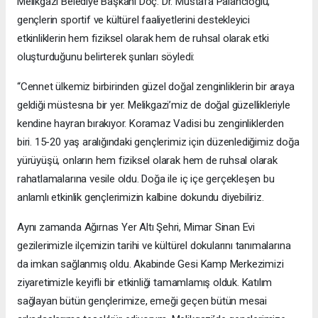
Melikgazi Belediye Başkanı Doç. Dr. Mustafa Palancıoğlu,
gençlerin sportif ve kültürel faaliyetlerini destekleyici
etkinliklerin hem fiziksel olarak hem de ruhsal olarak etki
oluşturduğunu belirterek şunları söyledi:
“Cennet ülkemiz birbirinden güzel doğal zenginliklerin bir araya
geldiği müstesna bir yer. Melikgazi’miz de doğal güzellikleriyle
kendine hayran bırakıyor. Koramaz Vadisi bu zenginliklerden
biri. 15-20 yaş aralığındaki gençlerimiz için düzenlediğimiz doğa
yürüyüşü, onların hem fiziksel olarak hem de ruhsal olarak
rahatlamalarına vesile oldu. Doğa ile iç içe gerçekleşen bu
anlamlı etkinlik gençlerimizin kalbine dokundu diyebiliriz.
Aynı zamanda Ağırnas Yer Altı Şehri, Mimar Sinan Evi
gezilerimizle ilçemizin tarihi ve kültürel dokularını tanımalarına
da imkan sağlanmış oldu. Akabinde Gesi Kamp Merkezimizi
ziyaretimizle keyifli bir etkinliği tamamlamış olduk. Katılım
sağlayan bütün gençlerimize, emeği geçen bütün mesai