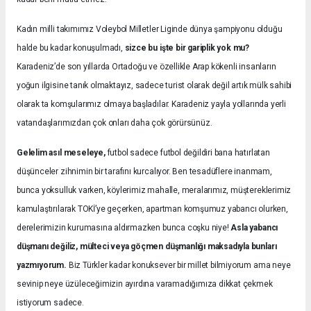
Kadın milli takımımız Voleybol Milletler Liginde dünya şampiyonu olduğu
halde bu kadar konuşulmadı,
sizce bu işte bir gariplik yok mu?
Karadeniz’de son yıllarda Ortadoğu ve özellikle Arap kökenli insanların
yoğun ilgisine tanık olmaktayız, sadece turist olarak değil artık mülk sahibi
olarak ta komşularımız olmaya başladılar. Karadeniz yayla yollarında yerli
vatandaşlarımızdan çok onları daha çok görürsünüz.
Gelelim asıl meseleye,
futbol sadece futbol değildiri bana hatırlatan
düşünceler zihnimin bir tarafını kurcalıyor. Ben tesadüflere inanmam,
bunca yoksulluk varken, köylerimiz mahalle, meralarımız, müştereklerimiz
kamulaştırılarak TOKİ’ye geçerken, apartman komşumuz yabancı olurken,
derelerimizin kurumasına aldırmazken bunca coşku niye!
Asla yabancı
düşmanı değiliz, mülteci veya göçmen düşmanlığı maksadıyla bunları
yazmıyorum.
Biz Türkler kadar konuksever bir millet bilmiyorum ama neye
sevinip neye üzüleceğimizin ayırdına varamadığımıza dikkat çekmek
istiyorum sadece.