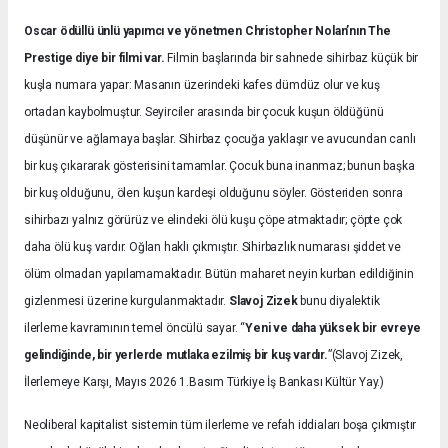
Oscar ödüllü ünlü yapımcı ve yönetmen Christopher Nolan’nın The
Prestige diye bir filmi var.
Filmin başlarında bir sahnede sihirbaz küçük bir
kuşla numara yapar: Masanın üzerindeki kafes dümdüz olur ve kuş
ortadan kaybolmuştur. Seyirciler arasında bir çocuk kuşun öldüğünü
düşünür ve ağlamaya başlar. Sihirbaz çocuğa yaklaşır ve avucundan canlı
bir kuş çıkararak gösterisini tamamlar. Çocuk buna inanmaz; bunun başka
bir kuş olduğunu, ölen kuşun kardeşi olduğunu söyler. Gösteriden sonra
sihirbazı yalnız görürüz ve elindeki ölü kuşu çöpe atmaktadır; çöpte çok
daha ölü kuş vardır. Oğlan haklı çıkmıştır. Sihirbazlık numarası şiddet ve
ölüm olmadan yapılamamaktadır. Bütün maharet neyin kurban edildiğinin
gizlenmesi üzerine kurgulanmaktadır.
Slavoj Zizek
bunu diyalektik
ilerleme kavramının temel öncülü sayar. “
Yeni ve daha yüksek bir evreye
gelindiğinde, bir yerlerde mutlaka ezilmiş bir kuş vardır.
”(Slavoj Zizek,
İlerlemeye Karşı, Mayıs 2026 1.Basım Türkiye İş Bankası Kültür Yay.)
Neoliberal kapitalist sistemin tüm ilerleme ve refah iddiaları boşa çıkmıştır