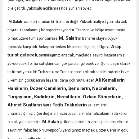
Çakıroğlu, son günlerde Trabzonspor'da yaşanan transerle ilgili görüşlerini
dile getirdi. Çakıroğlu açıklamasında şunları söyledi:
'
M.Salah
transferi sıradan bir transfer değil. Yüksek maliyeti yanında çok
.
boyutlu tasarlanmış bir organizasyondur
Trabzon ve bölge insanı başta
M. Salah
olmak üzere tüm spor camiası
'ın transfer olayını büyük
Arap
coşkuyla karşıladı.
Anlaşılan herkes bir beklenti içinde, bölgeye
turist gelecek
, tanınırlığımız artacak, maçlarda seyirci kapasitemiz
yükselecek, forma satışlarından çok paralar gelecek ve.. Şunu peşin olarak
belirtmeliyim ki bir Trabzonlu ve Trabzonsporlu olarak beni Karadeniz’in ve
Ali Kemallerin
ülkemizin çocuklarının başarısı daha çok mutlu eder,
,
Hamilerin
Dozer Cemillerin, Şenolların, Necmilerin,
,
Turgayların, Kadirlerin, Necatilerin, Özkan Sümerlerin,
Ahmet Suatların
Fatih Tekkelerin
hatta
ve isimlerini
unutmadığımız diğer değerlerimizin başarıları hala hafızalarımızda kalıcı
M.Salah
olarak yerini almıştır.
gollerine, takımımızın başarılarına elbette
sevinirim fakat hiç biri Liverpool’u yendiğimiz maçtaki Dozer Cemil’in golü
kadar beni mutlu etmez.