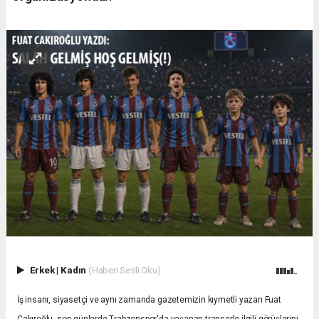
Erkek
|
Kadın
(Haberi Sesli Oku)
İş insanı, siyasetçi ve aynı zamanda gazetemizin kıymetli yazarı Fuat