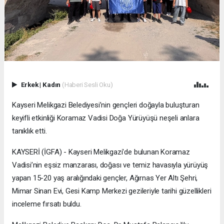
Erkek
|
Kadın
(Haberi Sesli Oku)
Kayseri Melikgazi Belediyesi’nin gençleri doğayla buluşturan
keyifli etkinliği Koramaz Vadisi Doğa Yürüyüşü neşeli anlara
tanıklık etti.
KAYSERİ (İGFA) - Kayseri Melikgazi'de bulunan Koramaz
Vadisi’nin eşsiz manzarası, doğası ve temiz havasıyla yürüyüş
yapan 15-20 yaş aralığındaki gençler, Ağırnas Yer Altı Şehri,
Mimar Sinan Evi, Gesi Kamp Merkezi gezileriyle tarihi güzellikleri
inceleme fırsatı buldu.