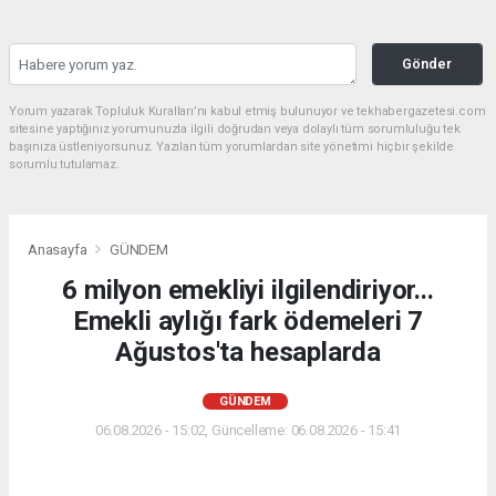
Gönder
Yorum yazarak Topluluk Kuralları’nı kabul etmiş bulunuyor ve tekhabergazetesi.com
sitesine yaptığınız yorumunuzla ilgili doğrudan veya dolaylı tüm sorumluluğu tek
başınıza üstleniyorsunuz. Yazılan tüm yorumlardan site yönetimi hiçbir şekilde
sorumlu tutulamaz.
Anasayfa
GÜNDEM
6 milyon emekliyi ilgilendiriyor...
Emekli aylığı fark ödemeleri 7
Ağustos'ta hesaplarda
GÜNDEM
06.08.2026 - 15:02, Güncelleme: 06.08.2026 - 15:41