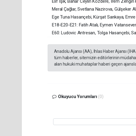
Elif Işık, Bahar Ceylin Kozdere, İrem Zeng
Meral Çağlar, Svetlana Nazirova, Gülşeker A
Ege Tuna Hasançebi, Kürşat Sarıkaya, Emr
E18-E20-E21: Fatih Atalı, Eymen Vatansever, 
E60: Ludovic Antresan, Tolga Hasançebi, S
Anadolu Ajansı (AA), İhlas Haber Ajansı (İHA
tüm haberler, sitemizin editörlerinin müdaha
alan hukuki muhataplar haberi geçen ajanslar
Okuyucu Yorumları
(0)