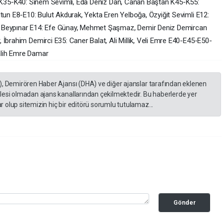
in K35-K40: Sinem Sevimli, Eda Deniz Dan, Canan Baştan K45-K55:
ltun E8-E10: Bulut Akdurak, Yekta Eren Yelboğa, Özyiğit Sevimli E12:
e Beypınar E14: Efe Günay, Mehmet Şaşmaz, Demir Deniz Demircan
İbrahim Demirci E35: Caner Balat, Ali Millik, Veli Emre E40-E45-E50-
alih Emre Damar
), Demirören Haber Ajansı (DHA) ve diğer ajanslar tarafından eklenen
lesi olmadan ajans kanallarından çekilmektedir. Bu haberlerde yer
 olup sitemizin hiç bir editörü sorumlu tutulamaz...
Gönder