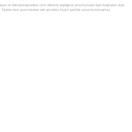
nuyor ve tekhabergazetesi.com sitesine yaptığınız yorumunuzla ilgili doğrudan veya
. Yazılan tüm yorumlardan site yönetimi hiçbir şekilde sorumlu tutulamaz.