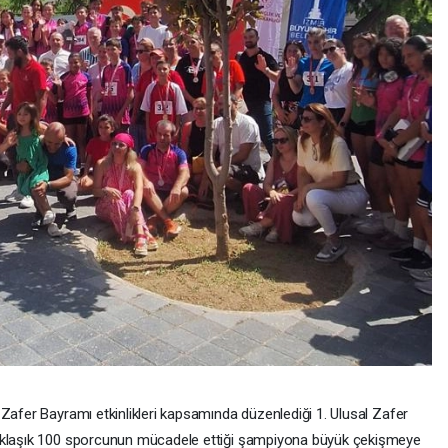
Zafer Bayramı etkinlikleri kapsamında düzenlediği 1. Ulusal Zafer
Yaklaşık 100 sporcunun mücadele ettiği şampiyona büyük çekişmeye