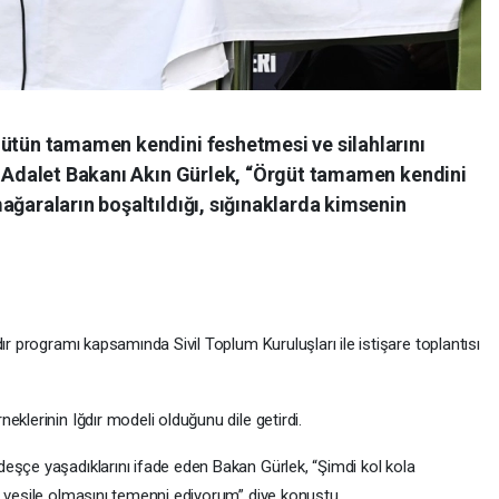
gütün tamamen kendini feshetmesi ve silahlarını
en Adalet Bakanı Akın Gürlek, “Örgüt tamamen kendini
ağaraların boşaltıldığı, sığınaklarda kimsenin
ır programı kapsamında Sivil Toplum Kuruluşları ile istişare toplantısı
eklerinin Iğdır modeli olduğunu dile getirdi.
eşçe yaşadıklarını ifade eden Bakan Gürlek, “Şimdi kol kola
a vesile olmasını temenni ediyorum” diye konuştu.