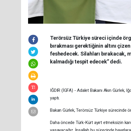
Terörsüz Türkiye süreci içinde ör
bırakması gerektiğinin altını çiz
feshedecek. Silahları bırakacak, m
kalmadığı tespit edecek” dedi.
IĞDIR (İGFA) - Adalet Bakanı Akın Gürlek, Iğd
yaptı.
Bakan Gürlek, Terörsüz Türkiye sürecinde örn
Daha öncede Türk-Kürt ayırt etmeksizin kard
yaşayacağız. İnşallah bu sürecinde hayırlar