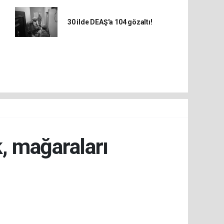
30 ilde DEAŞ'a 104 gözaltı!
k, mağaraları