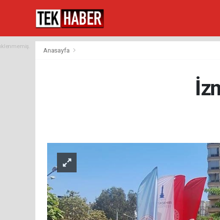
yüklenmemiş.
Anasayfa
İz