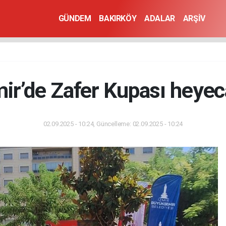
GÜNDEM
BAKIRKÖY
ADALAR
ARŞİV
mir’de Zafer Kupası heyec
02.09.2025 - 10:24, Güncelleme: 02.09.2025 - 10:24