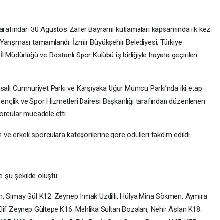
 tarafından 30 Ağustos Zafer Bayramı kutlamaları kapsamında ilk kez
Yarışması tamamlandı. İzmir Büyükşehir Belediyesi, Türkiye
l Müdürlüğü ve Bostanlı Spor Kulübü iş birliğiyle hayata geçirilen
asalı Cumhuriyet Parkı ve Karşıyaka Uğur Mumcu Parkı’nda iki etap
 Gençlik ve Spor Hizmetleri Dairesi Başkanlığı tarafından düzenlenen
orcular mücadele etti.
e erkek sporculara kategorilerine göre ödülleri takdim edildi.
e şu şekilde oluştu:
n, Simay Gül K12: Zeynep Irmak Uzdilli, Hülya Mina Sökmen, Aymira
lif Zeynep Gültepe K16: Mehlika Sultan Bozalan, Nehir Aslan K18: