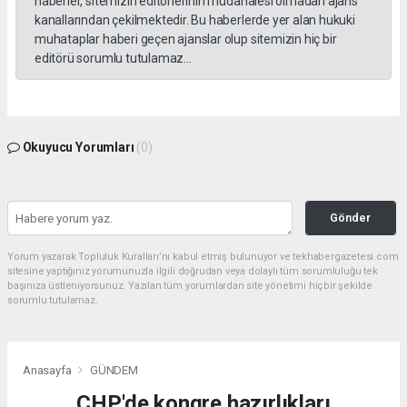
haberler, sitemizin editörlerinin müdahalesi olmadan ajans
kanallarından çekilmektedir. Bu haberlerde yer alan hukuki
muhataplar haberi geçen ajanslar olup sitemizin hiç bir
editörü sorumlu tutulamaz...
Okuyucu Yorumları
(0)
Gönder
Yorum yazarak Topluluk Kuralları’nı kabul etmiş bulunuyor ve tekhabergazetesi.com
sitesine yaptığınız yorumunuzla ilgili doğrudan veya dolaylı tüm sorumluluğu tek
başınıza üstleniyorsunuz. Yazılan tüm yorumlardan site yönetimi hiçbir şekilde
sorumlu tutulamaz.
Anasayfa
GÜNDEM
CHP'de kongre hazırlıkları