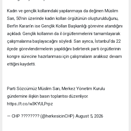
Kadın ve gençlik kollarındaki yapılanmaya da değinen Müslim
Sarı, 50'nin üzerinde kadın kolları örgütünün oluşturulduğunu,
Berfin Karan'ın ise Gençlik Kolları Başkanlığı görevine atandığını
açıkladı. Gençlik kollarının da il örgütlenmelerini tamamlayarak
çalışmalarına başlayacağını söyledi. Sarı ayrıca, İstanbul'da 22
ilçede görevlendirmelerin yapıldığını belirterek parti örgütlerinin
kongre sürecine hazırlanması için çalışmaların aralıksız devam
ettiğini kaydetti.
Parti Sözcümüz Müslim Sarı, Merkez Yönetim Kurulu
gündemine ilişkin basın toplantısı düzenliyor.
https://t.co/w3KYULPrpz
— CHP ???????? (@herkesicinCHP) August 5, 2026