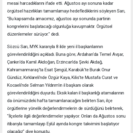
mesai harcadıklarını ifade etti. Ağustos ayı sonuna kadar
örgütsel hazırlıkları tamamlamayı hedeflediklerini söyleyen Sarı,
"Bu kapsamda amacımız, ağustos ayı sonunda partinin
kongrelerini başlatacağı olgunluğa kavuşmaktır. Örgütsel
düzenlemeler sürüyor." dedi.
Sözcü Sarı, MYK kararıyla 8 ilde yeni il başkanlarının
görevlendirildiğini açıkladı. Buna göre; Ardahan'da Temel Avşar,
Çankırı'da Kamil Akdoğan, Erzincan'da Şevki Akdağ,
Kahramanmaraş'ta Esat Şengül, Karabük'te Burak Onur
Gündüz, Kırklareli'nde Özgür Kaya, Kilis'te Mustafa Curat ve
Kocaeli'nde Selman Yıldırım'ın il başkanı olarak
görevlendirildiğini duyurdu. Eksik kalan il başkanlığı atamalarının
da önümüzdeki hafta tamamlanacağını belirten Sarı, ilçe
örgütlerine yönelik değerlendirmelerin de sürdüğünü belirterek,
"İlçelerle ilgili değerlendirmeler yapılıyor. Onları da Ağustos sonu
itibarıyla tamamlayıp Eylül ayında kongre takvimini başlatıyor
olacağız" diye konuştu.