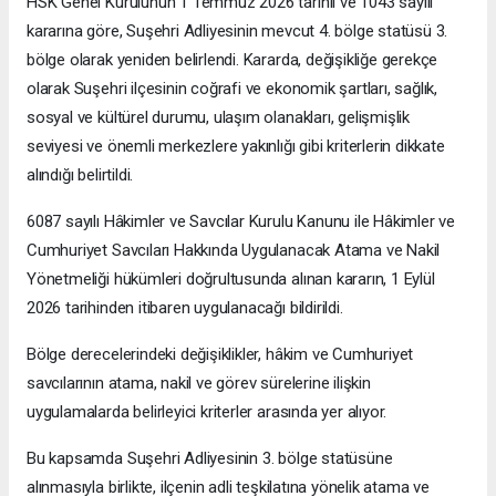
HSK Genel Kurulunun 1 Temmuz 2026 tarihli ve 1043 sayılı
kararına göre, Suşehri Adliyesinin mevcut 4. bölge statüsü 3.
bölge olarak yeniden belirlendi. Kararda, değişikliğe gerekçe
olarak Suşehri ilçesinin coğrafi ve ekonomik şartları, sağlık,
sosyal ve kültürel durumu, ulaşım olanakları, gelişmişlik
seviyesi ve önemli merkezlere yakınlığı gibi kriterlerin dikkate
alındığı belirtildi.
6087 sayılı Hâkimler ve Savcılar Kurulu Kanunu ile Hâkimler ve
Cumhuriyet Savcıları Hakkında Uygulanacak Atama ve Nakil
Yönetmeliği hükümleri doğrultusunda alınan kararın, 1 Eylül
2026 tarihinden itibaren uygulanacağı bildirildi.
Bölge derecelerindeki değişiklikler, hâkim ve Cumhuriyet
savcılarının atama, nakil ve görev sürelerine ilişkin
uygulamalarda belirleyici kriterler arasında yer alıyor.
Bu kapsamda Suşehri Adliyesinin 3. bölge statüsüne
alınmasıyla birlikte, ilçenin adli teşkilatına yönelik atama ve