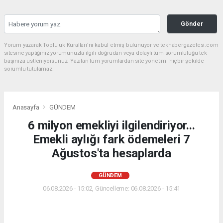
Gönder
Yorum yazarak Topluluk Kuralları’nı kabul etmiş bulunuyor ve tekhabergazetesi.com
sitesine yaptığınız yorumunuzla ilgili doğrudan veya dolaylı tüm sorumluluğu tek
başınıza üstleniyorsunuz. Yazılan tüm yorumlardan site yönetimi hiçbir şekilde
sorumlu tutulamaz.
Anasayfa
GÜNDEM
6 milyon emekliyi ilgilendiriyor...
Emekli aylığı fark ödemeleri 7
Ağustos'ta hesaplarda
GÜNDEM
06.08.2026 - 15:02, Güncelleme: 06.08.2026 - 15:41