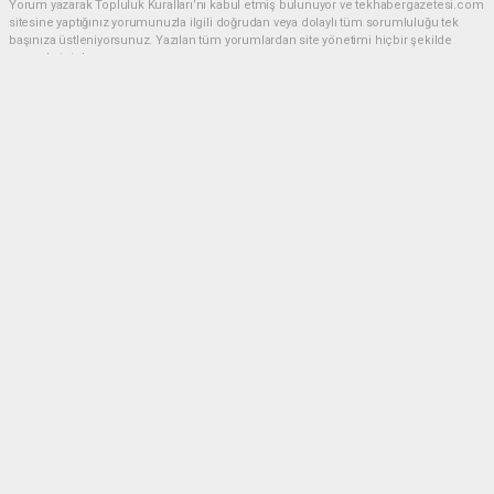
Yorum yazarak Topluluk Kuralları’nı kabul etmiş bulunuyor ve tekhabergazetesi.com
sitesine yaptığınız yorumunuzla ilgili doğrudan veya dolaylı tüm sorumluluğu tek
başınıza üstleniyorsunuz. Yazılan tüm yorumlardan site yönetimi hiçbir şekilde
sorumlu tutulamaz.
Anasayfa
GÜNDEM
CHP'de kongre hazırlıkları
hızlandı... 8 ile daha yeni il başkanı
atandı
GÜNDEM
05.08.2026 - 16:45, Güncelleme: 05.08.2026 - 17:41
CHP Parti Sözcüsü Müslim Sarı, Merkez Yönetim
Kurulu (MYK) toplantısının ardından yaptığı
açıklamada, parti kongre sürecini Eylül ayında